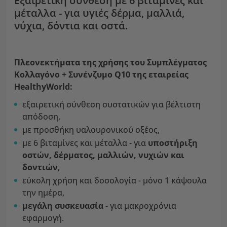
Εξαιρετική σύνθεση με 6 βιταμίνες και
μέταλλα - για υγιές δέρμα, μαλλιά,
νύχια, δόντια και οστά.
Πλεονεκτήματα της χρήσης του Συμπλέγματος
Κολλαγόνο + Συνένζυμο Q10 της εταιρείας
HealthyWorld:
εξαιρετική σύνθεση συστατικών για βέλτιστη
απόδοση,
με προσθήκη υαλουρονικού οξέος,
με 6 βιταμίνες και μέταλλα - για
υποστήριξη
οστών, δέρματος, μαλλιών, νυχιών και
δοντιών
,
εύκολη χρήση και δοσολογία - μόνο 1 κάψουλα
την ημέρα,
μεγάλη συσκευασία
- για μακροχρόνια
εφαρμογή.