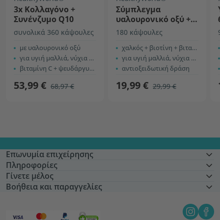
3x Κολλαγόνο +
Σύμπλεγμα
Συνένζυμο Q10
υαλουρονικό οξύ +
κολλαγόνο
συνολικά 360 κάψουλες
180 κάψουλες
με υαλουρονικό οξύ
χαλκός + βιοτίνη + βιταμίνη C
για υγιή μαλλιά, νύχια και επιδερμίδα
για υγιή μαλλιά, νύχια και επιδερμίδα
βιταμίνη C + ψευδάργυρος
αντιοξειδωτική δράση
53,99 €
19,99 €
68,97 €
29,99 €
Επωνυμία επιχείρησης
Πληροφορίες
Γίνετε μέλος
Βοήθεια και παραγγελίες