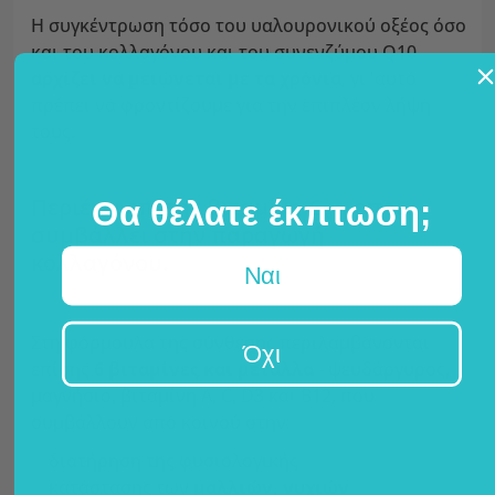
Η συγκέντρωση τόσο του υαλουρονικού οξέος όσο
και του κολλαγόνου και του συνενζύμου Q10
αρχίζει να μειώνεται με τα χρόνια
, γι 'αυτό
πρέπει να φροντίζουμε για την επιπλέον λήψη
τους.
Περιέχει επίσης βιταμίνη C, η οποία
Θα θέλατε έκπτωση;
συμβάλλει στην παραγωγή
κολλαγόνου.
Ναι
Στη φόρμουλα της σύνθεσης περιλαμβάνονται
Όχι
επίσης
6 βιταμίνες και μέταλλα
- ψευδάργυρος,
μαγνήσιο, βιταμίνη Α, C, D3 και B12, που
συμβάλλουν από κοινού στην:
διατήρηση της φυσιολογικής
κατάστασης των
μαλλιών, νυχιών