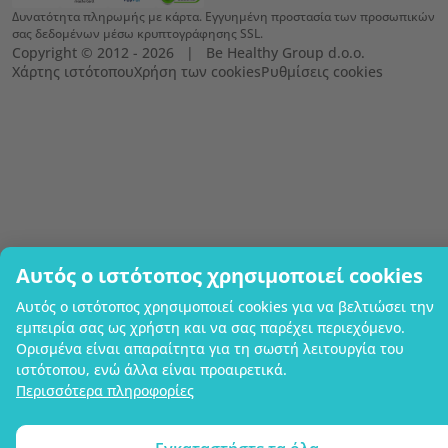
Δυνατότητα πληρωμής με κάρτα. Εγγυημένη προστασία των προσωπικών
σας δεδομένων μέσω κρυπτογράφησης SSL.
Copyright © 2012 - 2026   |   Be Healthy Group d.o.o.
Χάρτης ιστότοπου
Χρήση των cookies
Ρυθμίσεις cookies
Αυτός ο ιστότοπος χρησιμοποιεί cookies
Αυτός ο ιστότοπος χρησιμοποιεί cookies για να βελτιώσει την
εμπειρία σας ως χρήστη και να σας παρέχει περιεχόμενο.
Ορισμένα είναι απαραίτητα για τη σωστή λειτουργία του
ιστότοπου, ενώ άλλα είναι προαιρετικά.
Περισσότερα πληροφορίες