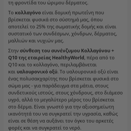
τη φροντίδα του ώριμου δέρματος.
Το
κολλαγόνο
είναι δομική πρωτεΐνη που
βρίσκεται φυσικά στο σύστημά μας, όπου
αποτελεί το 25% της σωματικής δομής και είναι
συστατικό των συνδέσμων, χόνδρων, δέρματος,
μαλλιών και νυχιών μας.
Στην
σύνθεση του συνένζυμου Κολλαγόνου +
Q10 της εταιρείας HealthyWorld
, πέρα από το
Q10 και το κολλαγόνο, περιλαμβάνεται
και
υαλουρονικό οξύ
. Το υαλουρονικό οξύ είναι
ένας πολυσακχαρίτης που βρίσκεται φυσικά στο
σώμα μας - για παράδειγμα στα μάτια, στους
συνδετικούς ιστούς, στους χόνδρους, στο διάμεσο
υγρό, αλλά το μεγαλύτερο μέρος του βρίσκεται
στο δέρμα. Είναι γνωστό για την αξιοσημείωτη
ικανότητά του να συγκρατεί την υγρασία, καθώς
είναι σε θέση να αυξάνει τον όγκο του αρκετές
φορές και να συγκρατεί το νερό.