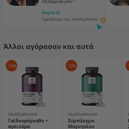
επιδερμίδα μου."
Μαρία Μ.
Πρέσβειρα της HealthyWorld
Άλλοι αγόρασαν και αυτά
-12%
-13%
-
HealthyWorld®
HealthyWorld®
Γαϊδουράγκαθο +
Σύμπλεγμα
αγκινάρα
Μαγνησίου