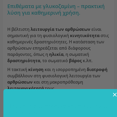
Επιθέματα με γλυκοζαμίνη – πρακτική
λύση για καθημερινή χρήση.
Η βέλτιστη
λειτουργία των αρθρώσεων
είναι
σημαντική για τη φυσιολογική
κινητικότητα
στις
καθημερινές δραστηριότητες. Η κατάσταση των
αρθρώσεων επηρεάζεται από διάφορους
παράγοντες, όπως η
ηλικία
, η σωματική
δραστηριότητα
, το σωματικό
βάρος
κ.λπ.
Η τακτική
κίνηση
και η ισορροπημένη
διατροφή
συμβάλλουν στη φυσιολογική λειτουργία των
αρθρώσεων
και στη μακροπρόθεσμη
λειτουργικότητά
τους.
Η δύναμη των προσεκτικά επιλεγμένων
συστατικών.