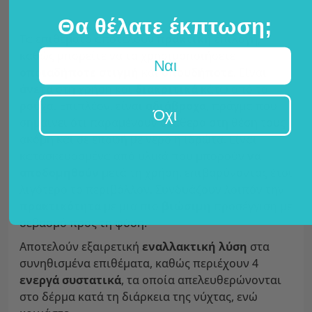
Θα θέλατε έκπτωση;
Τα επιθέματα αποτελούν
πρακτική
επιλογή,
καθώς μπορείτε να τα χρησιμοποιήσετε
Ναι
οποιαδήποτε στιγμή
και
οπουδήποτε
. Είναι
άνετα
στη χρήση και
διακριτικά
κάτω από τα
ρούχα. Επιπλέον, είναι
αδιάβροχα
, πράγμα που
Όχι
σημαίνει ότι παραμένουν σταθερά στη θέση τους
ακόμη και σε επαφή με νερό ή ιδρώτα. Είναι
κατασκευασμένα από υλικά που μπορούν
να
αποδομηθούν
μετά τη χρήση, επιβαρύνοντας έτσι
λιγότερο το περιβάλλον. Συνδυάζουν λοιπόν την
πρακτικότητα
με μια πιο
βιώσιμη
προσέγγιση με
σεβασμό προς τη φύση.
Αποτελούν εξαιρετική
εναλλακτική λύση
στα
συνηθισμένα επιθέματα, καθώς περιέχουν 4
ενεργά συστατικά
, τα οποία απελευθερώνονται
στο δέρμα κατά τη διάρκεια της νύχτας, ενώ