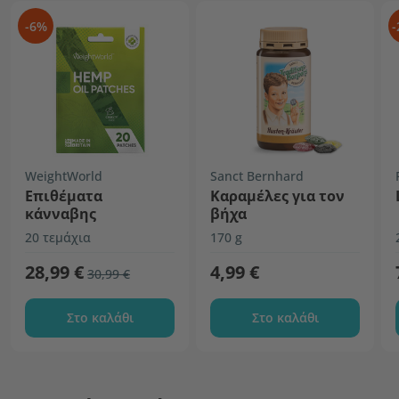
-6%
-
WeightWorld
Sanct Bernhard
Επιθέματα
Καραμέλες για τον
κάνναβης
βήχα
20 τεμάχια
170 g
28,99 €
4,99 €
30,99 €
Στο καλάθι
Στο καλάθι