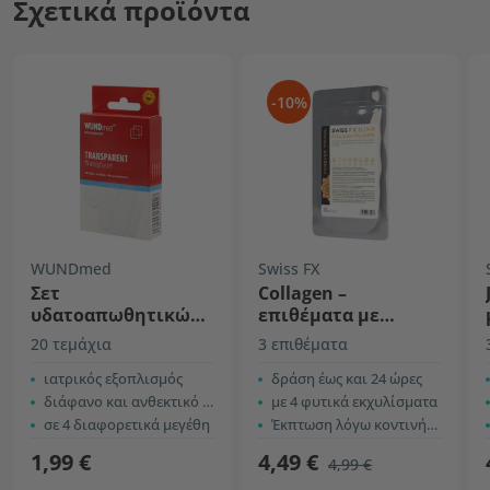
Σχετικά προϊόντα
-10%
WUNDmed
Swiss FX
Σετ
Collagen –
υδατοαπωθητικών,
επιθέματα με
διάφανων
τζίνσενγκ και
20 τεμάχια
3 επιθέματα
επιθεμάτων
πράσινο τσάι
ιατρικός εξοπλισμός
δράση έως και 24 ώρες
διάφανο και ανθεκτικό στο νερό
με 4 φυτικά εκχυλίσματα
σε 4 διαφορετικά μεγέθη
Έκπτωση λόγω κοντινής ημερομηνίας λήξης
1,99 €
4,49 €
4,99 €