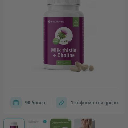
90
δόσεις
1
κάψουλα την ημέρα