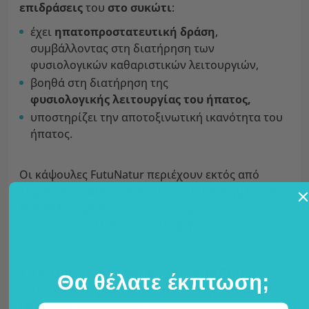
επιδράσεις
του
στο συκώτι
:
έχει
ηπατοπροστατευτική δράση
,
συμβάλλοντας στη διατήρηση των
φυσιολογικών καθαριστικών λειτουργιών,
βοηθά στη διατήρηση της
φυσιολογικής
λειτουργίας του ήπατος,
υποστηρίζει την αποτοξινωτική ικανότητα του
ήπατος.
Οι κάψουλες FutuNatur περιέχουν εκτός από
εκχύλισμα γαϊδουράγκαθου -τυποποιημένο σε
80% σιλυμαρίνη-
ακόμα δύο σημαντικά
συστατικά:
χολίνη και ψευδάργυρο.
Το γαϊδουράγκαθο σε συνδυασμό με
Θα θέλατε έκπτωση;
χολίνη και ψευδάργυρο, συμβάλλει στο
μεταβολισμό των λιπών.