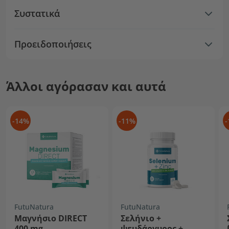
Συστατικά
Προειδοποιήσεις
Άλλοι αγόρασαν και αυτά
-14%
-11%
-
FutuNatura
FutuNatura
Μαγνήσιο DIRECT
Σελήνιο +
400 mg
ψευδάργυρος +