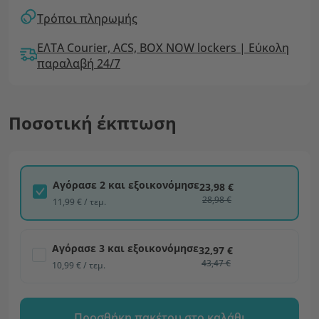
Τρόποι πληρωμής
ΕΛΤΑ Courier, ACS, BOX NOW lockers | Εύκολη
παραλαβή 24/7
Ποσοτική έκπτωση
Αγόρασε 2 και εξοικονόμησε
23,98 €
28,98 €
11,99 € / τεμ.
Αγόρασε 3 και εξοικονόμησε
32,97 €
43,47 €
10,99 € / τεμ.
Προσθήκη πακέτου στο καλάθι