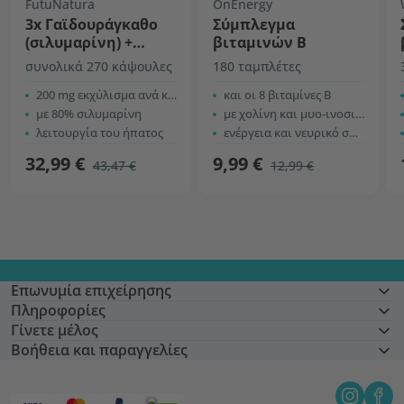
FutuNatura
OnEnergy
3x Γαϊδουράγκαθο
Σύμπλεγμα
(σιλυμαρίνη) +
βιταμινών Β
χολίνη
συνολικά 270 κάψουλες
180 ταμπλέτες
200 mg εκχύλισμα ανά κάψουλα
και οι 8 βιταμίνες Β
με 80% σιλυμαρίνη
με χολίνη και μυο-ινοσιτόλη
λειτουργία του ήπατος
ενέργεια και νευρικό σύστημα
32,99 €
9,99 €
43,47 €
12,99 €
Επωνυμία επιχείρησης
Πληροφορίες
Γίνετε μέλος
Βοήθεια και παραγγελίες