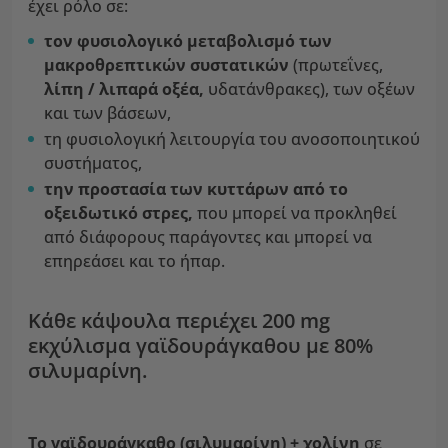
έχει ρόλο σε:
τον φυσιολογικό
μεταβολισμό των
μακροθρεπτικών
συστατικών
(πρωτεΐνες,
λίπη / λιπαρά οξέα,
υδατάνθρακες), των οξέων
και των βάσεων,
τη φυσιολογική λειτουργία του ανοσοποιητικού
συστήματος,
την προστασία των κυττάρων από το
οξειδωτικό στρες,
που μπορεί να προκληθεί
από διάφορους παράγοντες και μπορεί να
επηρεάσει και το ήπαρ.
Κάθε κάψουλα περιέχει 200 mg
εκχύλισμα γαϊδουράγκαθου με 80%
σιλυμαρίνη.
Το γαϊδουράγκαθο (σιλυμαρίνη) + χολίνη
σε