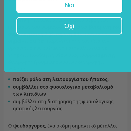
Ναι
Η χολίνη
αποτελεί αναπόσπαστο μέρος των
Όχι
κυττάρων του σώματος. Θεωρείται
βιταμίνη του
συμπλέγματος Β (βιταμίνη Β4)
, πράγμα που
σημαίνει ότι δεν παράγεται από τον ίδιο τον
οργανισμό και πρέπει να καταναλώνεται σε
επαρκείς ποσότητες μέσω μιας ισορροπημένης
διατροφής ή συμπληρωμάτων διατροφής. Η
χολίνη:
παίζει ρόλο στη λειτουργία του ήπατος,
συμβάλλει στο φυσιολογικό μεταβολισμό
των λιπιδίων
συμβάλλει στη διατήρηση της φυσιολογικής
ηπατικής λειτουργίας
Ο
ψευδάργυρος
, ένα ακόμη σημαντικό μέταλλο,