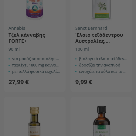
Annabis
Sanct Bernhard
Τζελ κάνναβης
'Ελαιο τεϊόδεντρου
FORTE+
Αυστραλίας,
στοματικό διάλυμα
90 ml
100 ml
για μασάζ σε οποιοδήποτε μέρος του σώματος
βιολογικό έλαιο τεϊόδεντρου Αυστραλίας
περιέχει 1800 mg κανναβιδιόλης (CBD)
δροσίζει την αναπνοή
με πολλά φυσικά εκχυλίσματα
ενισχύει τα ούλα και τα δόντια
27,99 €
9,99 €