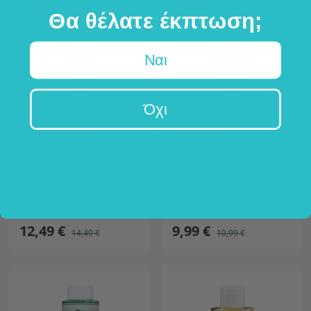
Θα θέλατε έκπτωση;
Ναι
Όχι
Sanct Bernhard
Sanct Bernhard
Σπαθόλαδο
100 % Έλαιο
(βαλσαμέλαιο)
αβοκάντο
100 ml
100 ml
υψηλή ποιότητα
για την περιποίηση του δέρματος και των μαλλιών
100% φυσικό
αντιγηραντική φροντίδα
για ευαίσθητο δέρμα
μασάζ
12,49 €
9,99 €
14,49 €
10,99 €