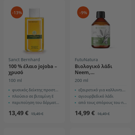
-13%
-9%
Sanct Bernhard
FutuNatura
100 % έλαιο jojoba –
Βιολογικό λάδι
χρυσό
Neem,
ψυχρής έκθλιψης
100 ml
200 ml
φυσικός δείκτης προστασίας
εξαιρετικό για καλλυντικά
πλούσιο σε βιταμίνη Ε
αγιουρβεδικό λάδι
περιποίηση του δέρματος και των μαλλιών
από τους σπόρους του neem
13,49 €
14,99 €
15,49 €
16,49 €