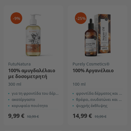
-9%
-25%
FutuNatura
Purely Cosmetics®
100% αμυγδαλέλαιο
100% Αργανέλαιο
με δοσομετρητή
300 ml
100 ml
για τη φροντίδα του δέρματος
φροντίδα δέρματος και μαλλιών
ακατέργαστο
θρέφει, ενυδατώνει και αναζωογονεί
κορυφαία ποιότητα
ψυχρής έκθλιψης
9,99 €
14,99 €
10,99 €
19,99 €