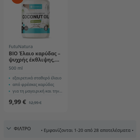
FutuNatura
BIO Έλαιο καρύδας –
ψυχρής έκθλιψης,
ανεπεξέργαστο
500 ml
εξαιρετικά σταθερό έλαιο
από φρέσκες καρύδες
για τη μαγειρική και την περιποίηση του δέρματος
9,99 €
12,99 €
ΦΙΛΤΡΟ
• Εμφανίζονται 1-20 από 28 αποτελέσματα •