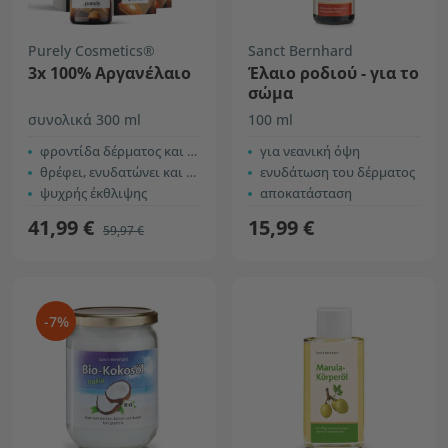
Purely Cosmetics®
Sanct Bernhard
3x 100% Αργανέλαιο
Έλαιο ροδιού - για το
σώμα
συνολικά 300 ml
100 ml
φροντίδα δέρματος και μαλλιών
για νεανική όψη
θρέφει, ενυδατώνει και αναζωογονεί
ενυδάτωση του δέρματος
ψυχρής έκθλιψης
αποκατάσταση
41,99 €
15,99 €
59,97 €
-7%