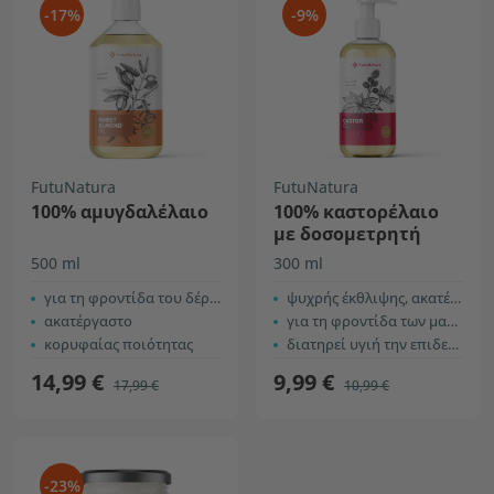
-17%
-9%
FutuNatura
FutuNatura
100% αμυγδαλέλαιο
100% καστορέλαιο
με δοσομετρητή
500 ml
300 ml
για τη φροντίδα του δέρματος
ψυχρής έκθλιψης, ακατέργαστο
ακατέργαστο
για τη φροντίδα των μαλλιών και του τριχωτού
κορυφαίας ποιότητας
διατηρεί υγιή την επιδερμίδα
14,99 €
9,99 €
17,99 €
10,99 €
-23%