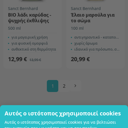
Sanct Bernhard
Sanct Bernhard
ΒΙΟ λάδι καρύδας -
Έλαιο μαρούλα για
ψυχρής έκθλιψης
το σώμα
500 ml
100 ml
για μαγειρική χρήση
αντιγηραντικό - καταπολεμά τη γήρανση του δέρματος
για φυσική ομορφιά
χωρίς άρωμα
ανθεκτικό στη θερμότητα
ιδανικό για πρόσωπο, σώμα και μασάζ
12,99 €
20,99 €
13,99 €
1
2
Αυτός ο ιστότοπος χρησιμοποιεί cookies
Επωνυμία επιχείρησης
Αυτός ο ιστότοπος χρησιμοποιεί cookies για να βελτιώσει