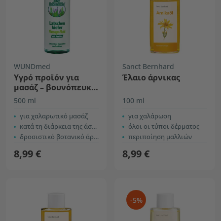
WUNDmed
Sanct Bernhard
Υγρό προϊόν για
Έλαιο άρνικας
μασάζ – βουνόπευκο
με άρνικα
500 ml
100 ml
για χαλαρωτικό μασάζ
για χαλάρωση
κατά τη διάρκεια της άσκησης, στον ελεύθερο χρόνο ή στα ταξίδια
όλοι οι τύποι δέρματος
δροσιστικό βοτανικό άρωμα
περιποίηση μαλλιών
8,99 €
8,99 €
-5%