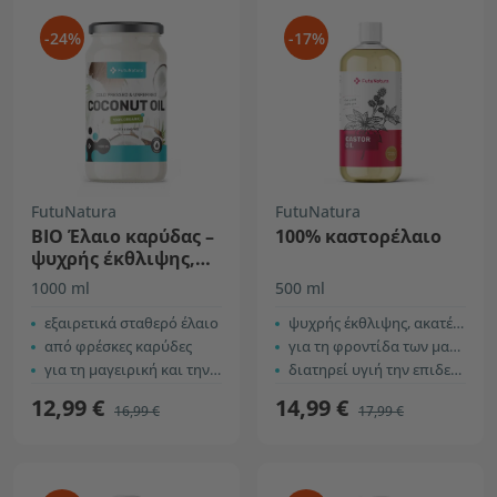
-24%
-17%
FutuNatura
FutuNatura
BIO Έλαιο καρύδας –
100% καστορέλαιο
ψυχρής έκθλιψης,
ανεπεξέργαστο
1000 ml
500 ml
εξαιρετικά σταθερό έλαιο
ψυχρής έκθλιψης, ακατέργαστο
από φρέσκες καρύδες
για τη φροντίδα των μαλλιών και του τριχωτού
για τη μαγειρική και την περιποίηση του δέρματος
διατηρεί υγιή την επιδερμίδα
12,99 €
14,99 €
16,99 €
17,99 €