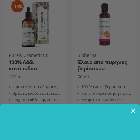
-13%
Purely Cosmetics®
Bioherba
100% Λάδι
Έλαιο από πυρήνες
κυνόροδου
βερίκοκου
100 ml
50 ml
φροντίδα του δέρματος και των μαλλιών
100 % έλαιο βερίκοκου
θρέφει, ενυδατώνει και αναζωογονεί
για την περιποίηση προσώπου, μαλλιών και σώματος
ψυχρής έκθλιψης και ακατέργαστο
θρέφει και ενυδατώνει
12,99 €
5,99 €
14,99 €
-14%
-9%