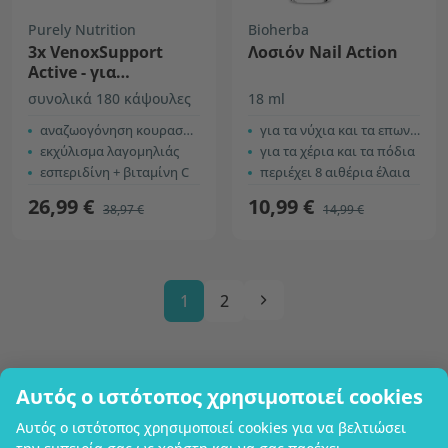
Purely Nutrition
Bioherba
3x VenoxSupport
Λοσιόν Nail Action
Active - για
κουρασμένα και
συνολικά 180 κάψουλες
18 ml
βαριά πόδια
αναζωογόνηση κουρασμένων ποδιών
για τα νύχια και τα επωνύχια
εκχύλισμα λαγομηλιάς
για τα χέρια και τα πόδια
εσπεριδίνη + βιταμίνη C
περιέχει 8 αιθέρια έλαια
26,99 €
10,99 €
38,97 €
14,99 €
1
2
Αυτός ο ιστότοπος χρησιμοποιεί cookies
Επωνυμία επιχείρησης
Αυτός ο ιστότοπος χρησιμοποιεί cookies για να βελτιώσει