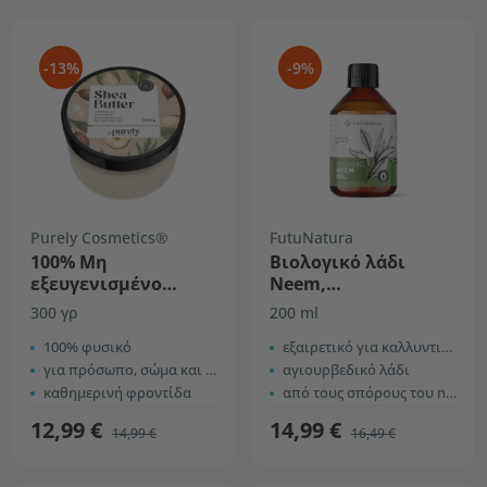
-13%
-9%
Purely Cosmetics®
FutuNatura
100% Mη
Βιολογικό λάδι
εξευγενισμένο
Neem,
βούτυρο καριτέ
ψυχρής έκθλιψης
300 γρ
200 ml
100% φυσικό
εξαιρετικό για καλλυντικά
για πρόσωπο, σώμα και μαλλιά
αγιουρβεδικό λάδι
καθημερινή φροντίδα
από τους σπόρους του neem
12,99 €
14,99 €
14,99 €
16,49 €