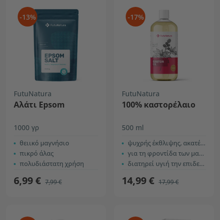
-13%
-17%
FutuNatura
FutuNatura
Αλάτι Epsom
100% καστορέλαιο
1000 γρ
500 ml
θειικό μαγνήσιο
ψυχρής έκθλιψης, ακατέργαστο
πικρό άλας
για τη φροντίδα των μαλλιών και του τριχωτού
πολυδιάστατη χρήση
διατηρεί υγιή την επιδερμίδα
6,99 €
14,99 €
7,99 €
17,99 €