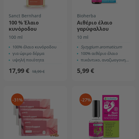
Sanct Bernhard
Bioherba
100 % Έλαιο
Αιθέριο έλαιο
κυνόροδου
γαρύφαλλου
100 ml
10 ml
100% έλαιο κυνόροδου
Syzygium aromaticum
για ώριμο δέρμα
100% αιθέριο έλαιο
υψηλή ποιότητα
πικάντικο, αναζωογονητικό άρωμα
17,99 €
5,99 €
18,99 €
-31%
-27%