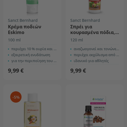
Sanct Bernhard
Sanct Bernhard
Κρέμα ποδιών
Σπρέι για
Eskimo
κουρασμένα πόδια,
αγριοκαστανιά
100 ml
120 ml
περιέχει 10 % ουρία και 5 % βιταμίνη Ε
αναζωογονεί και τονώνει τα κουρασμένα πόδια
εξαιρετική ενυδάτωση
περιέχει εκχύλισμα από κόκκινα αμπελόφυλλα και αγριοκαστανιά
για την περιποίηση του ξηρού και τραχιού δέρματος των πελμάτων
ιδανικό για αθλητές
9,99 €
9,99 €
-5%