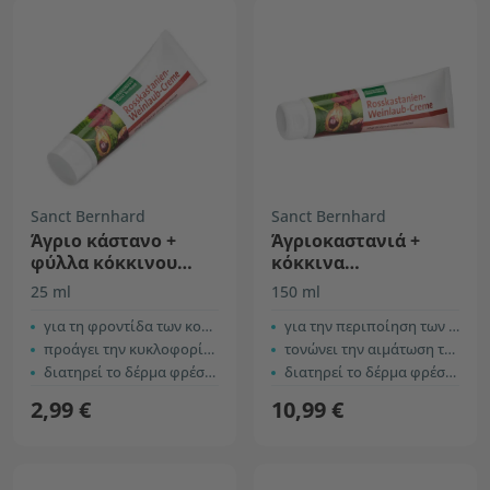
Sanct Bernhard
Sanct Bernhard
Άγριο κάστανο +
Άγριοκαστανιά +
φύλλα κόκκινου
κόκκινα
αμπελιού, κρέμα
αμπελόφυλλα,
25 ml
150 ml
κρέμα
για τη φροντίδα των κουρασμένων ποδιών
για την περιποίηση των κουρασμένων ποδιών
προάγει την κυκλοφορία του δέρματος
τονώνει την αιμάτωση του δέρματος
διατηρεί το δέρμα φρέσκο, λείο και ελαστικό
διατηρεί το δέρμα φρέσκο, λείο και ελαστικό
2,99 €
10,99 €