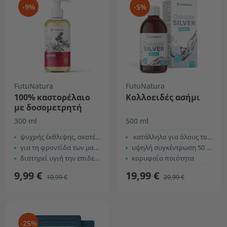
-9%
-5%
FutuNatura
FutuNatura
100% καστορέλαιο
Κολλοειδές ασήμι
με δοσομετρητή
300 ml
500 ml
ψυχρής έκθλιψης, ακατέργαστο
κατάλληλο για όλους τους τύπους δέρματος
για τη φροντίδα των μαλλιών και του τριχωτού
υψηλή συγκέντρωση 50 ppm
διατηρεί υγιή την επιδερμίδα
κορυφαία ποιότητα
9,99 €
19,99 €
10,99 €
20,99 €
-25%