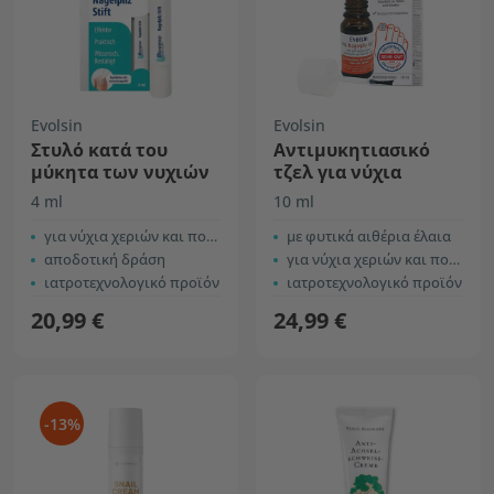
Evolsin
Evolsin
Στυλό κατά του
Αντιμυκητιασικό
μύκητα των νυχιών
τζελ για νύχια
4 ml
10 ml
για νύχια χεριών και ποδιών
με φυτικά αιθέρια έλαια
αποδοτική δράση
για νύχια χεριών και ποδιών
ιατροτεχνολογικό προϊόν
ιατροτεχνολογικό προϊόν
20,99 €
24,99 €
-13%