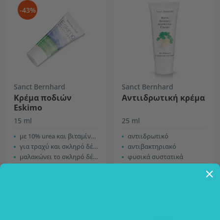
-43%
Sanct Bernhard
Sanct Bernhard
Κρέμα ποδιών
Αντιιδρωτική κρέμα
Eskimo
15 ml
25 ml
με 10% urea και βιταμίνη Ε
αντιιδρωτικό
για τραχύ και σκληρό δέρμα
αντιβακτηριακό
μαλακώνει το σκληρό δέρμα
φυσικά συστατικά
1,99 €
3,49 €
3,49 €
-23%
-3%