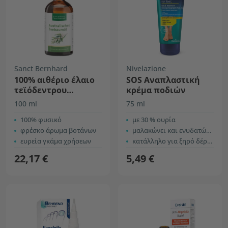
Sanct Bernhard
Nivelazione
100% αιθέριο έλαιο
SOS Αναπλαστική
τεϊόδεντρου
κρέμα ποδιών
Αυστραλίας
100 ml
75 ml
100% φυσικό
με 30 % ουρία
φρέσκο άρωμα βοτάνων
μαλακώνει και ενυδατώνει το δέρμα
ευρεία γκάμα χρήσεων
κατάλληλο για ξηρό δέρμα ποδιών
22,17 €
5,49 €