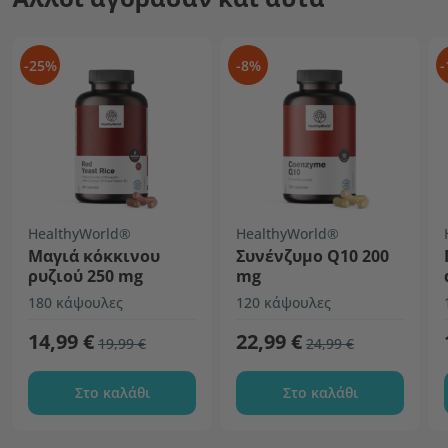
-25%
-8%
-
HealthyWorld®
HealthyWorld®
Μαγιά κόκκινου
Συνένζυμο Q10 200
ρυζιού 250 mg
mg
180 κάψουλες
120 κάψουλες
14,99 €
22,99 €
19,99 €
24,99 €
Στο καλάθι
Στο καλάθι