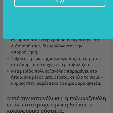
ενώ η πολυκοζανόλη απελευθερώνεται στον
γαστρεντερικό σωλήνα.
Οι αλκοόλες, όπως η πολυκοζανόλη,
διασπώνται στο λεπτό έντερο και
απορροφώνται στην κυκλοφορία του αίματος
μέσω των τοιχωμάτων του λεπτού εντέρου. Τα
ενζύματα στο έντερο βοηθούν περαιτέρω στη
διάσπασή τους, διευκολύνοντας την
απορρόφηση.
Ταξιδεύει μέσω της κυκλοφορίας του αίματος
στο ήπαρ, όπου αρχίζει να μεταβολίζεται.
Μια μερίδα πολυκοζανόλης
παραμένει στο
ήπαρ
, ένα μέρος μεταφέρεται σε όλο το σώμα -
κυρίως στην
καρδιά
και τα
αιμοφόρα αγγεία
.
Μετά την κατανάλωση, η πολυκοζανόλη
φτάνει στο ήπαρ, την καρδιά και το
κυκλοφορικό σύστημα.