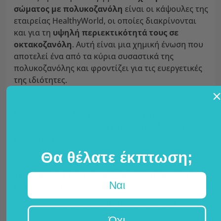
σώματος με πολυκοζανόλη
είναι οι κάψουλες της
εταιρείας HealthyWorld, οι οποίες διακρίνονται
και για τη
υψηλή περιεκτικότητά τους σε
οκτακοζανόλη
. Αυτή είναι μια χημική ένωση που
αποτελεί ένα από τα κύρια συσαστικά της
πολυκοζανόλης και φροντίζει για τις ευεργετικές
της ιδιότητες.
Κάθε κάψουλα περιέχει 25 mg
πολυκοζανόλης για υποστήριξη του
σώματος.
Θα θέλατε έκπτωση;
Τι συμβαίνει με την πολυκοζανόλη μετά την
Ναι
κατανάλωση;
Η κάψουλα διαλύεται με τη βοήθεια του
γαστρικού οξέος και των πεπτικών ενζύμων,
Όχι