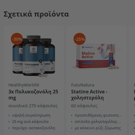
Σχετικά προϊόντα
-30%
-25%
HealthyWorld®
FutuNatura
3x Πολυκοζανόλη 25
Statine Active -
mg
χοληστερόλη
συνολικά 270 κάψουλες
60 κάψουλες
υψηλή συγκέντρωση
προστιθέμενες φυτοστερόλες σόγιας
25 mg ανά κάψουλα
επίπεδα χοληστερόλης στο αίμα
περιέχει οκτακοζανόλη
με κόκκινο ρύζι ζύμωσης