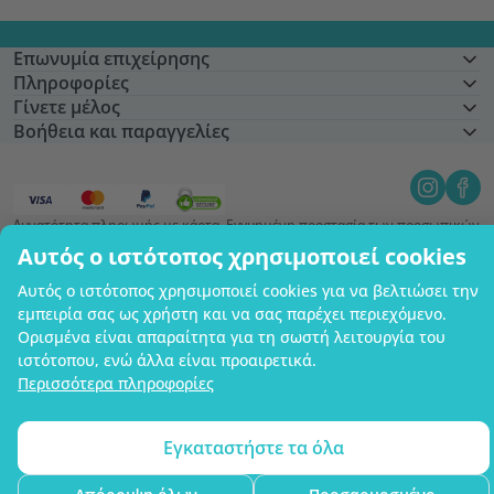
Επωνυμία επιχείρησης
Πληροφορίες
Γίνετε μέλος
Βοήθεια και παραγγελίες
Δυνατότητα πληρωμής με κάρτα. Εγγυημένη προστασία των προσωπικών
σας δεδομένων μέσω κρυπτογράφησης SSL.
Αυτός ο ιστότοπος χρησιμοποιεί cookies
Copyright © 2012 - 2026   |   Be Healthy Group d.o.o.
Χάρτης ιστότοπου
Χρήση των cookies
Ρυθμίσεις cookies
Αυτός ο ιστότοπος χρησιμοποιεί cookies για να βελτιώσει την
εμπειρία σας ως χρήστη και να σας παρέχει περιεχόμενο.
Ορισμένα είναι απαραίτητα για τη σωστή λειτουργία του
ιστότοπου, ενώ άλλα είναι προαιρετικά.
Περισσότερα πληροφορίες
Εγκαταστήστε τα όλα