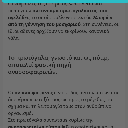
Οι κάψουλες της εταιρείας Sanct Bernhard
περιέχουν
πλεόνασμα πρωτογάλακτος από
αγελάδες
, το οποίο συλλέγεται
εντός 24 ωρών
από τη γέννηση του μοσχαριού
. Στη συνέχεια, οι
ίδιοι αδένες αρχίζουν να εκκρίνουν κανονικό
γάλα.
Το πρωτόγαλα, γνωστό και ως πύαρ,
αποτελεί φυσική πηγή
ανοσοσφαιρινών.
Οι
ανοσοσφαιρίνες
είναι είδος αντισωμάτων που
διαφέρουν μεταξύ τους ως προς το μέγεθος, το
σχήμα και τη λειτουργία τους στον ανθρώπινο
οργανισμό.
Στο πρωτόγαλα συναντάμε κυρίως την
ανοσοσφαιρίνη τύπου IgG
, η οποία είναι και η