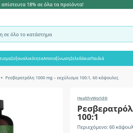
 απίστευτα 18% σε όλα τα προϊόντα!
τισμα
Σεξουαλικότητα
Αποτοξίνωση
Ζελεδάκια
Παιδιά
Ρεσβερατρόλη 1000 mg – εκχύλισμα 100:1, 60 κάψουλες
HealthyWorld®
Ρεσβερατρόλ
100:1
Περιεχόμενο: 60 κάψου