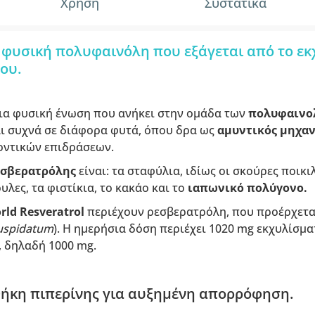
Χρήση
Συστατικά
 φυσική πολυφαινόλη που εξάγεται από το εκ
ου.
μια φυσική ένωση που ανήκει στην ομάδα των
πολυφαινο
αι συχνά σε διάφορα φυτά, όπου δρα ως
αμυντικός μηχα
οντικών επιδράσεων.
εσβερατρόλης
είναι: τα σταφύλια, ιδίως οι σκούρες ποικιλ
λες, τα φιστίκια, το κακάο και το
ιαπωνικό
πολύγονο.
ld Resveratrol
περιέχουν ρεσβερατρόλη, που προέρχετα
uspidatum
). Η ημερήσια δόση περιέχει 1020 mg εκχυλίσμα
, δηλαδή 1000 mg.
ήκη πιπερίνης για αυξημένη απορρόφηση.