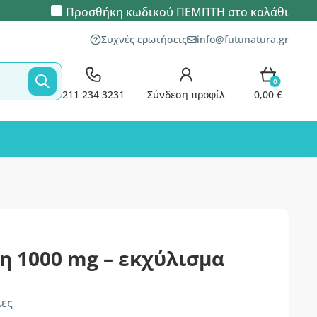
Προσθήκη κωδικού
ΠΕΜΠΤΗ
στο καλάθι
Συχνές ερωτήσεις
info@futunatura.gr
0
211 234 3231
Σύνδεση προφίλ
0,00 €
η 1000 mg – εκχύλισμα
λες