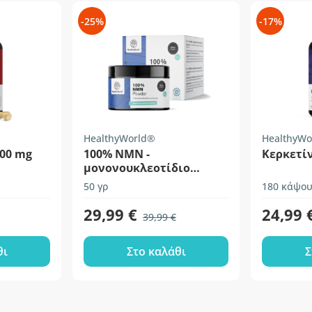
-25%
-17%
HealthyWorld®
HealthyWo
200 mg
100% NMN -
Κερκετί
μονονουκλεοτίδιο
νικοτιναμιδίου
50 γρ
180 κάψου
29,99 €
24,99 
39,99 €
θι
Στο καλάθι
Σ