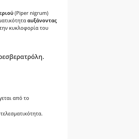
εριού
(Piper nigrum)
ματικότητα
αυξάνοντας
στην κυκλοφορία του
 ρεσβερατρόλη.
γεται από το
οτελεσματικότητα.