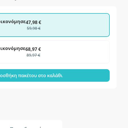
ξοικονόμησε
47,98 €
59,98 €
οικονόμησε
68,97 €
89,97 €
οσθήκη πακέτου στο καλάθι