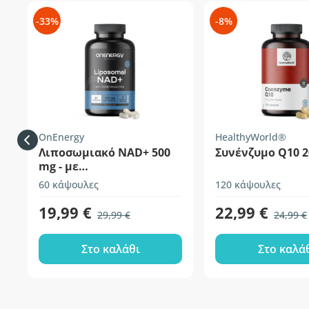
-33%
-8%
OnEnergy
HealthyWorld®
Λιποσωμιακό NAD+ 500
Συνένζυμο Q10 
mg - με
τριμεθυλογλυκίνη
60 κάψουλες
120 κάψουλες
19,99 €
22,99 €
29,99 €
24,99 €
Στο καλάθι
Στο καλά