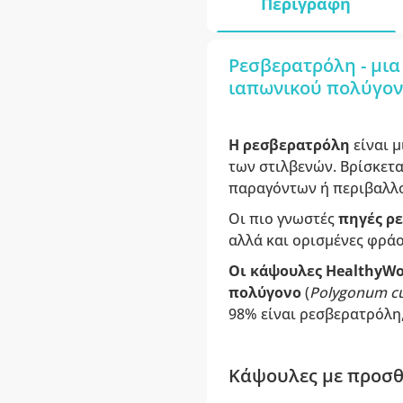
Περιγραφή
Ρεσβερατρόλη - μια
ιαπωνικού πολύγον
Η ρεσβερατρόλη
είναι 
των στιλβενών. Βρίσκετ
παραγόντων ή περιβαλλ
Οι πιο γνωστές
πηγές ρ
αλλά και ορισμένες φράου
Οι κάψουλες HealthyWor
πολύγονο
(
Polygonum c
98% είναι ρεσβερατρόλη
Κάψουλες με προσθ