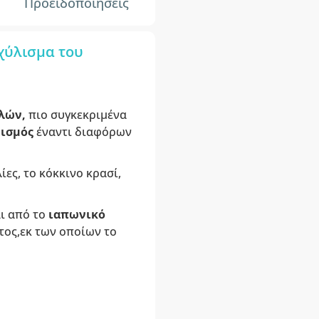
Προειδοποιήσεις
χύλισμα του
λών,
πιο συγκεκριμένα
νισμός
έναντι διαφόρων
ίες, το κόκκινο κρασί,
ι από το
ιαπωνικό
τος,εκ των οποίων το