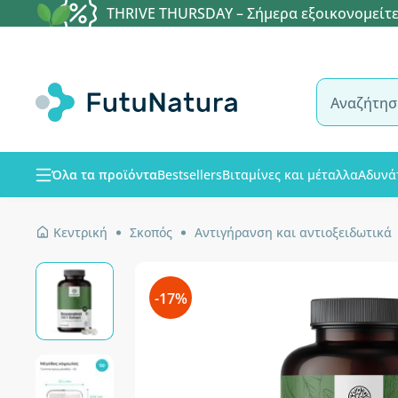
THRIVE THURSDAY – Σήμερα εξοικονομείτε
Όλα τα προϊόντα
Bestsellers
Βιταμίνες και μέταλλα
Αδυνά
Κεντρική
Σκοπός
Αντιγήρανση και αντιοξειδωτικά
-17%