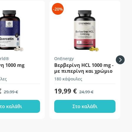
-20%
-
rld®
OnEnergy
H
νη 1000 mg
Βερβερίνη HCL 1000 mg -
με πιπερίνη και χρώμιο
λες
180 κάψουλες
1
€
19,99 €
29,99 €
24,99 €
το καλάθι
Στο καλάθι