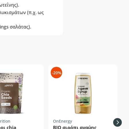
ωτεΐνης).
λυκισμάτων (π.χ. ως
ings σαλάτας).
-20%
-
rition
OnEnergy
οι chia
ΒΙΟ σιρόπι αγαύης