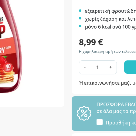
εξαιρετική φρουτώδη
χωρίς ζάχαρη και λι
μόνο 6 kcal ανά 100 γ
8,99 €
Η χαμηλότερη τιμή των τελευταί
-
+
Ή επικοινωνήστε μαζί 
ΠΡΟΣΦΟΡΑ ΕΒΔΟΜ
σε όλα μας τα π
Προσθήκη κ