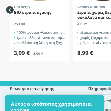
OnEnergy
Genius Nutrition
ΒΙΟ σιρόπι αγαύης
Σιρόπι χωρίς θερ
σοκολάτα και κ
250 ml
425 ml
100% φυσική γλυκαντική ουσία
εξαιρετική γεύση και κ
χωρίς αλλεργιογόνα και πρόσθετα
χωρίς ζάχαρη και
εναλλακτική λύση στη ζάχαρη
μόνο 6 kcal / 100 
3,99 €
8,99 €
4,99 €
Επωνυμία επιχείρησης
Πληροφορί
Πιστοποίηση ECO
Συχνές ερωτή
Αυτός ο ιστότοπος χρησιμοποιεί
cookies
Επικοινωνία
Brands/εταιρ