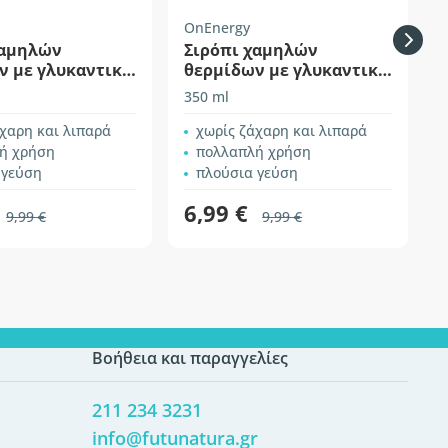
OnEnergy
χαμηλών
Σιρόπι χαμηλών
ν με γλυκαντικά
θερμίδων με γλυκαντικό
α
– φράουλα
350 ml
σ
χαρη και λιπαρά
χωρίς ζάχαρη και λιπαρά
ή χρήση
πολλαπλή χρήση
 γεύση
πλούσια γεύση
6,99 €
9,99 €
9,99 €
Βοήθεια και παραγγελίες
211 234 3231
info@futunatura.gr