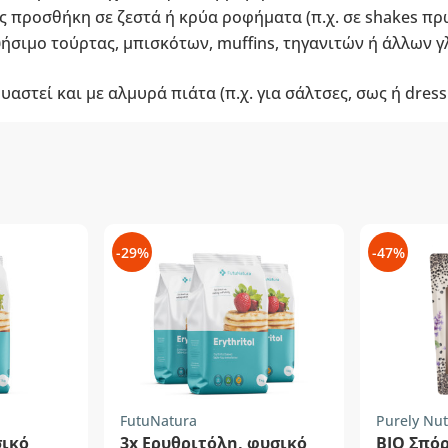
ως προσθήκη σε ζεστά ή κρύα ροφήματα (π.χ. σε shakes πρ
ήσιμο τούρτας, μπισκότων, muffins, τηγανιτών ή άλλων γ
στεί και με αλμυρά πιάτα (π.χ. για σάλτσες, σως ή dress
-29%
-47%
FutuNatura
Purely Nut
σικό
3x Ερυθριτόλη, φυσικό
ΒΙΟ Σπόρ