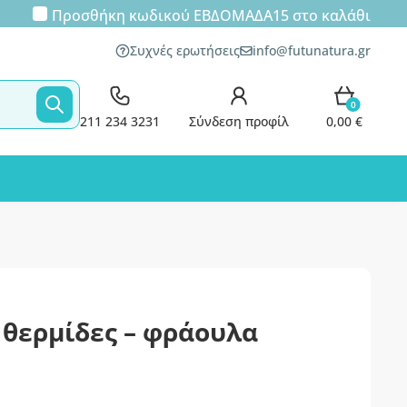
Προσθήκη κωδικού
ΕΒΔΟΜΑΔΑ15
στο καλάθι
Συχνές ερωτήσεις
info@futunatura.gr
0
211 234 3231
Σύνδεση προφίλ
0,00 €
 θερμίδες – φράουλα