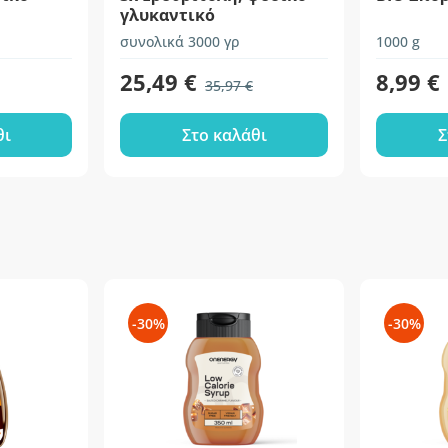
γλυκαντικό
συνολικά 3000 γρ
1000 g
25,49 €
8,99 €
35,97 €
θι
Στο καλάθι
Σ
-30%
-30%