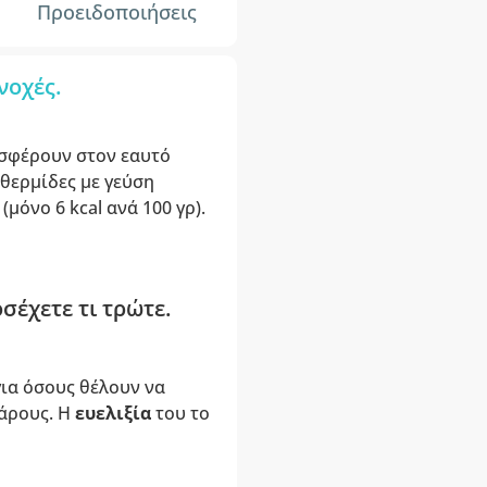
Προειδοποιήσεις
νοχές.
οσφέρουν στον εαυτό
 θερμίδες με γεύση
(μόνο 6 kcal ανά 100 γρ).
σέχετε τι τρώτε.
για όσους θέλουν να
βάρους. Η
ευελιξία
του το