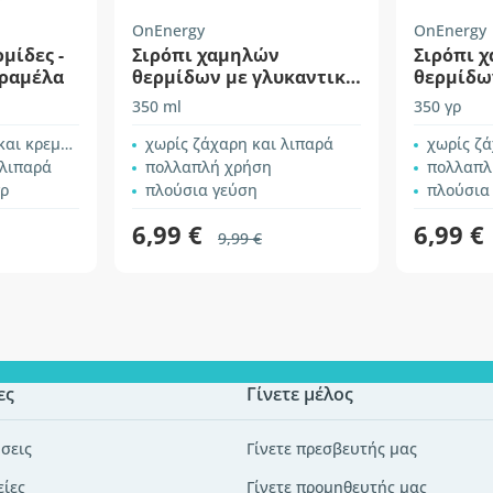
OnEnergy
OnEnergy
μίδες -
Σιρόπι χαμηλών
Σιρόπι 
αραμέλα
θερμίδων με γλυκαντικό
θερμίδω
– αλμυρή καραμέλα
– βανίλι
350 ml
350 γρ
ρεμώδης υφή
χωρίς ζάχαρη και λιπαρά
χωρίς ζά
 λιπαρά
πολλαπλή χρήση
πολλαπλ
γρ
πλούσια γεύση
πλούσια
6,99 €
6,99 €
9,99 €
ες
Γίνετε μέλος
σεις
Γίνετε πρεσβευτής μας
είες
Γίνετε προμηθευτής μας