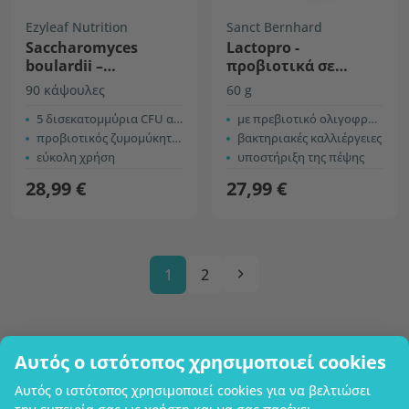
Ezyleaf Nutrition
Sanct Bernhard
Saccharomyces
Lactopro -
boulardii –
προβιοτικά σε
μικροβιακή
σκόνη
90 κάψουλες
60 g
καλλιέργεια
5 δισεκατομμύρια CFU ανά κάψουλα
με πρεβιοτικό ολιγοφρουκτόζη
προβιοτικός ζυμομύκητας
βακτηριακές καλλιέργειες
εύκολη χρήση
υποστήριξη της πέψης
28,99 €
27,99 €
1
2
Αυτός ο ιστότοπος χρησιμοποιεί cookies
Επωνυμία επιχείρησης
Αυτός ο ιστότοπος χρησιμοποιεί cookies για να βελτιώσει