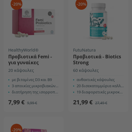
-20%
-20%
HealthyWorld®
FutuNatura
Προβιοτικά Femi -
Προβιοτικά - Biotics
για γυναίκες
Strong
20 κάψουλες
60 κάψουλες
με βιταμίνες D3 και B9
ανθεκτικές κάψουλες
3 αποικίες μικροβιακών καλλιεργειών
20 δισεκατομμύρια καλλιέργειες σε κάθε κάψουλα
διατήρηση της ισορροπίας της χλωρίδας
19 διαφορετικές μικροκαλλιέργειες
7,99 €
21,99 €
9,99 €
27,49 €
-20%