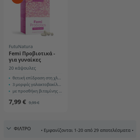
FutuNatura
Femi Προβιοτικά -
για γυναίκες
20 κάψουλες
θετική επίδραση στη χλωρίδα
3 μορφές γαλακτοβακίλλων
με προσθήκη βιταμίνης Β9 – φολικό οξύ
7,99 €
9,99 €
ΦΙΛΤΡΟ
• Εμφανίζονται 1-20 από 29 αποτελέσματα •