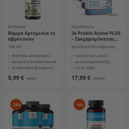
Bioherba
FutuNatura
Βάμμα Αρτεμισία το
3x Probio Active PLUS
αβρότονον
– Σακχαρομύκητας
μπουλάρντι 250 mg
100 ml
συνολικά 60 κάψουλες
Artemisia abrotanum L
.
προβιοτική μαγιά
αρτεμισία Southernwood
με ολιγοφρουκτόζη
με πρόσθετη βιταμίνη C
υγιής πέψη
5,99 €
17,99 €
6,99 €
29,97 €
-28%
-9%