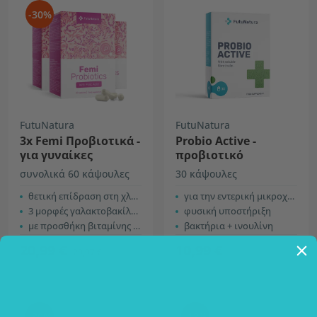
-30%
FutuNatura
FutuNatura
3x Femi Προβιοτικά -
Probio Active -
για γυναίκες
προβιοτικό
συνολικά 60 κάψουλες
30 κάψουλες
θετική επίδραση στη χλωρίδα
για την εντερική μικροχλωρίδα
3 μορφές γαλακτοβακίλλων
φυσική υποστήριξη
με προσθήκη βιταμίνης Β9 – φολικό οξύ
βακτήρια + ινουλίνη
20,99 €
10,99 €
29,97 €
-30%
-13%