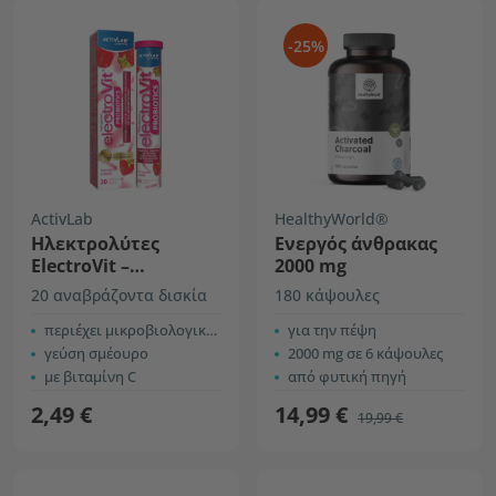
-25%
ActivLab
HealthyWorld®
Ηλεκτρολύτες
Ενεργός άνθρακας
ElectroVit –
2000 mg
μικροβιολογικές
20 αναβράζοντα δισκία
180 κάψουλες
καλλιέργειες
περιέχει μικροβιολογικές καλλιέργειες
για την πέψη
γεύση σμέουρο
2000 mg σε 6 κάψουλες
με βιταμίνη C
από φυτική πηγή
2,49 €
14,99 €
19,99 €