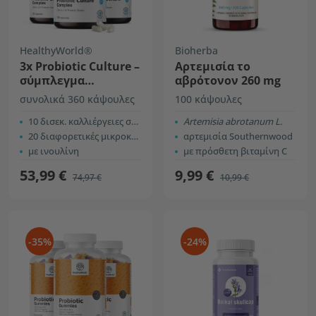
HealthyWorld®
Bioherba
3x Probiotic Culture –
Αρτεμισία το
σύμπλεγμα
αβρότονον 260 mg
προβιοτικών
συνολικά 360 κάψουλες
100 κάψουλες
καλλιεργειών
10 δισεκ. καλλιέργειες σε κάθε κάψουλα
Artemisia abrotanum L.
20 διαφορετικές μικροκαλλιέργειες
αρτεμισία Southernwood
με ινουλίνη
με πρόσθετη βιταμίνη C
53,99 €
9,99 €
74,97 €
10,99 €
-35%
-24%