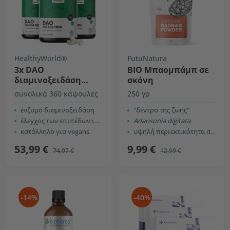
HealthyWorld®
FutuNatura
3x DAO
BIO Mπαομπάμπ σε
διαμινοξειδάση
σκόνη
100.000 HDU
συνολικά 360 κάψουλες
250 γρ
ένζυμο διαμινοξειδάση
"δέντρο της ζωής"
έλεγχος των επιπέδων ισταμίνης στο σώμα
Adansonia digitata
κατάλληλο για vegans
υψηλή περιεκτικότητα σε ίνες
53,99 €
9,99 €
74,97 €
12,99 €
-14%
-40%