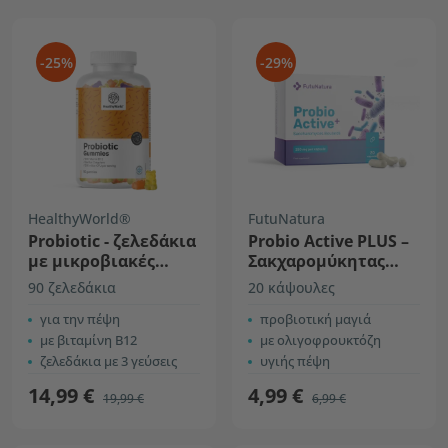
-25%
-29%
HealthyWorld®
FutuNatura
Probiotic - ζελεδάκια
Probio Active PLUS –
με μικροβιακές
Σακχαρομύκητας
καλλιέργειες
μπουλάρντι 250 mg
90 ζελεδάκια
20 κάψουλες
για την πέψη
προβιοτική μαγιά
με βιταμίνη B12
με ολιγοφρουκτόζη
ζελεδάκια με 3 γεύσεις
υγιής πέψη
14,99 €
4,99 €
19,99 €
6,99 €