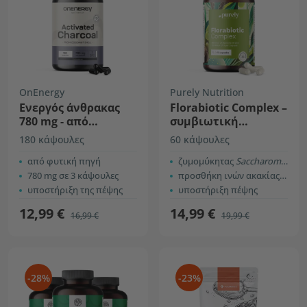
OnEnergy
Purely Nutrition
Ενεργός άνθρακας
Florabiotic Complex –
780 mg - από
συμβιωτική
κέλυφος καρύδας
φόρμουλα με 30
180 κάψουλες
60 κάψουλες
δισεκατομμύρια CFU
από φυτική πηγή
ζυμομύκητας
Saccharomyces boulardii
780 mg σε 3 κάψουλες
προσθήκη ινών ακακίας, B2 και B6
υποστήριξη της πέψης
υποστήριξη πέψης
12,99 €
14,99 €
16,99 €
19,99 €
-28%
-23%