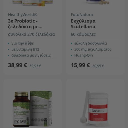
HealthyWorld®
FutuNatura
3x Probiotic -
Εκχύλισμα
ζελεδάκια με
Scutellaria
μικροβιακές
συνολικά 270 ζελεδάκια
60 κάψουλες
καλλιέργειες
για την πέψη
εύκολη δοσολογία
με βιταμίνη B12
300 mg εκχυλίσματος
ζελεδάκια με 3 γεύσεις
Huang-Qin
38,99 €
15,99 €
59,97 €
20,99 €