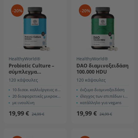
-20%
-20%
HealthyWorld®
HealthyWorld®
Probiotic Culture –
DAO διαμινοξειδάση
σύμπλεγμα
100.000 HDU
προβιοτικών
120 κάψουλες
120 κάψουλες
καλλιεργειών
10 δισεκ. καλλιέργειες σε κάθε κάψουλα
ένζυμο διαμινοξειδάση
20 διαφορετικές μικροκαλλιέργειες
έλεγχος των επιπέδων ισταμίνης στο σώμα
με ινουλίνη
κατάλληλο για vegans
19,99 €
19,99 €
24,99 €
24,99 €