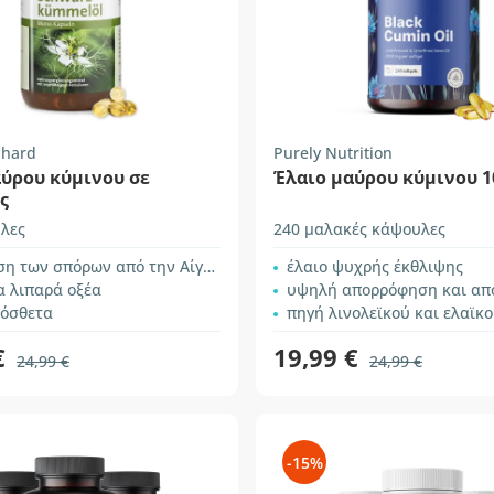
nhard
Purely Nutrition
αύρου κύμινου σε
Έλαιο μαύρου κύμινου 1
ς
λες
240 μαλακές κάψουλες
η των σπόρων από την Αίγυπτο
έλαιο ψυχρής έκθλιψης
α λιπαρά οξέα
υψηλή απορρόφηση και αποτελεσ
ρόσθετα
πηγή λινολεϊκού και ελαϊκο
€
19,99 €
24,99 €
24,99 €
-15%