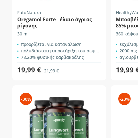
FutuNatura
HealthyWo
Oregamol Forte - έλαιο άγριας
Μποσβέλι
ρίγανης
85% μπο
30 ml
360 κάψου
προορίζεται για κατανάλωση
εκχύλισ
πολυδιάστατη υποστήριξη του σώματος
2000 mg
78,20% φυσικής καρβακρόλης
αγιουρβ
19,99 €
19,99 
21,99 €
-30%
-23%