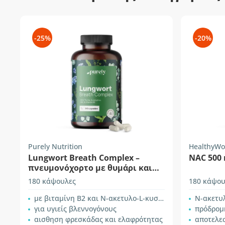
-25%
-20%
Purely Nutrition
HealthyWo
Lungwort Breath Complex –
NAC 500
πνευμονόχορτο με θυμάρι και
ευκάλυπτο
180 κάψουλες
180 κάψου
με βιταμίνη B2 και N-ακετυλο-L-κυστεΐνη
Ν-ακετυ
για υγιείς βλεννογόνους
πρόδρομ
αισθηση φρεσκάδας και ελαφρότητας
αποτελε