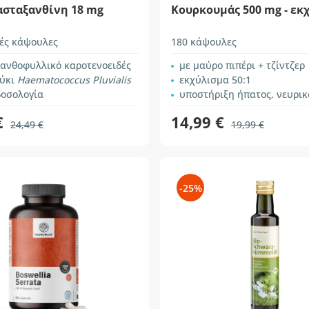
ασταξανθίνη 18 mg
Κουρκουμάς 500 mg - εκ
ές κάψουλες
180 κάψουλες
ξανθοφυλλικό καροτενοειδές
με μαύρο πιπέρι + τζίντζερ
φύκι
Haematococcus Pluvialis
εκχύλισμα 50:1
δοσολογία
υποστήριξη ήπατος, νευρικού και αναπνευστικού συ
€
14,99 €
24,49 €
19,99 €
-25%