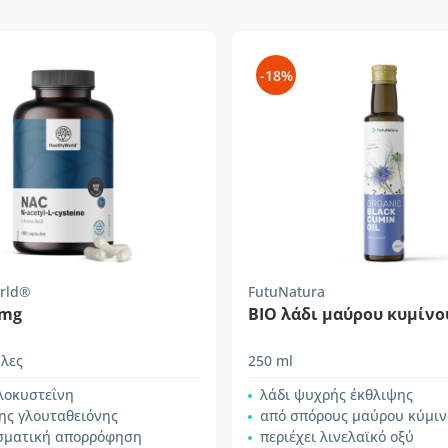
-18%
rld®
FutuNatura
 mg
ΒΙΟ λάδι μαύρου κυμίνο
λες
250 ml
λοκυστεΐνη
λάδι ψυχρής έκθλιψης
ης γλουταθειόνης
από σπόρους μαύρου κύμι
σματική απορρόφηση
περιέχει λινελαϊκό οξύ