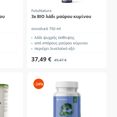
FutuNatura
ου
3x ΒΙΟ λάδι μαύρου κυμίνου
συνολικά 750 ml
λάδι ψυχρής έκθλιψης
από σπόρους μαύρου κύμινου
περιέχει λινελαϊκό οξύ
37,49 €
49,47 €
-24%