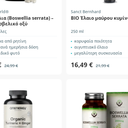
rld®
Sanct Bernhard
α (Boswellia serrata) –
BIO Έλαιο μαύρου κυμίν
σβελικό οξύ
λες
250 ml
μα από ρητίνη
κορυφαία ποιότητα
 ανά ημερήσια δόση
αιγυπτιακό έλαιο
εδικό φυτό
μεγαλύτερη συσκευασία
€
16,49 €
24,99 €
21,99 €