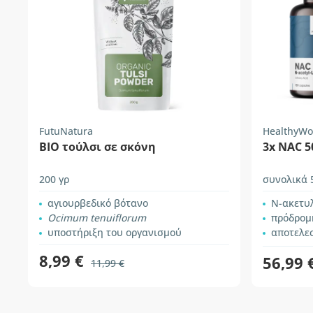
FutuNatura
HealthyWo
ΒΙΟ τούλσι σε σκόνη
3x NAC 5
200 γρ
συνολικά 
αγιουρβεδικό βότανο
Ν-ακετυ
Ocimum tenuiflorum
πρόδρομ
υποστήριξη του οργανισμού
αποτελε
8,99 €
56,99 
11,99 €