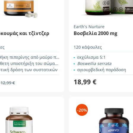
Earth’s Nurture
κουμάς και τζίντζερ
Βοσβελία 2000 mg
ες
120 κάψουλες
κη πιπερίνης από μαύρο πιπέρι
εκχύλισμα 5:1
ετη υποστήριξη του σώματος
Boswellia serrata
στική δράση των συστατικών
αγιουρβεδική παράδοση
18,99 €
12,99 €
-20%