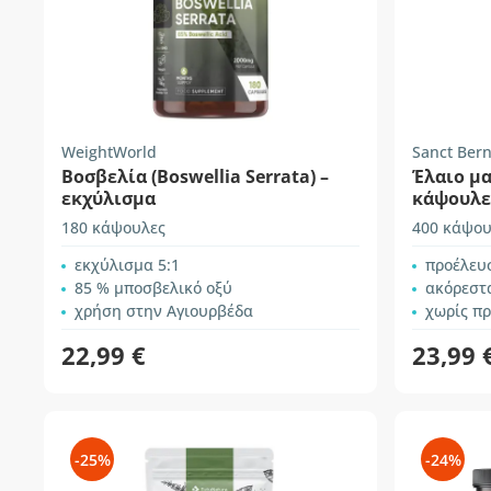
WeightWorld
Sanct Ber
Βοσβελία (Boswellia Serrata) –
Έλαιο μ
εκχύλισμα
κάψουλε
180 κάψουλες
400 κάψου
εκχύλισμα 5:1
προέλευσ
85 % μποσβελικό οξύ
ακόρεστ
χρήση στην Αγιουρβέδα
χωρίς π
22,99 €
23,99 
-25%
-24%