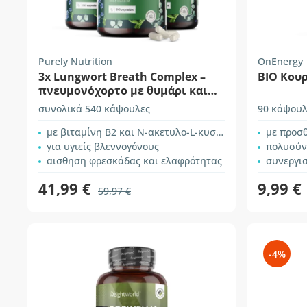
Purely Nutrition
OnEnergy
3x Lungwort Breath Complex –
BIO Κουρ
πνευμονόχορτο με θυμάρι και
ευκάλυπτο
συνολικά 540 κάψουλες
90 κάψουλ
με βιταμίνη B2 και N-ακετυλο-L-κυστεΐνη
με προσθή
για υγιείς βλεννογόνους
πολυσύνθ
αισθηση φρεσκάδας και ελαφρότητας
συνεργι
41,99 €
9,99 €
59,97 €
-4%