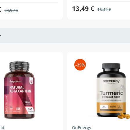
13,49 €
€
16,49 €
24,99 €
•
-25%
ld
OnEnergy