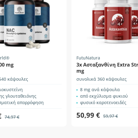
rld®
FutuNatura
00 mg
3x Ασταξανθίνη Extra St
mg
540 κάψουλες
συνολικά 360 κάψουλες
λοκυστεΐνη
8 mg ανά κάψουλα
ης γλουταθειόνης
από εκχύλισμα φυκιού
σματική απορρόφηση
φυσικό καροτενοειδές
50,99 €
€
59,97 €
74,97 €