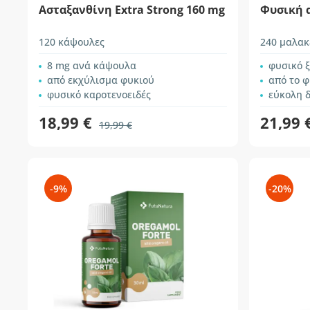
Ασταξανθίνη Extra Strong 160 mg
Φυσική 
120 κάψουλες
240 μαλακ
8 mg ανά κάψουλα
φυσικό 
από εκχύλισμα φυκιού
από το 
φυσικό καροτενοειδές
εύκολη 
18,99 €
21,99 
19,99 €
-9%
-20%