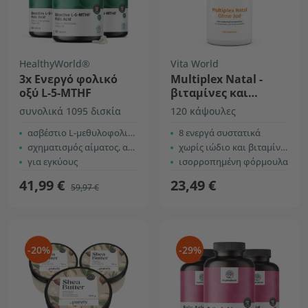
HealthyWorld®
Vita World
3x Ενεργό φολικό
Multiplex Natal -
οξύ L-5-MTHF
βιταμίνες και
μέταλλα για εγκύους
συνολικά 1095 δισκία
120 κάψουλες
ασβέστιο L-μεθυλοφολικό
8 ενεργά συστατικά
σχηματισμός αίματος, ανοσία και ενέργεια
χωρίς ιώδιο και βιταμίνη Κ
για εγκύους
ισορροπημένη φόρμουλα
41,99 €
23,49 €
59,97 €
-20%
-29%