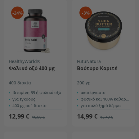
-24%
-3%
HealthyWorld®
FutuNatura
Φολικό οξύ 400 µg
Βούτυρο Καριτέ
400 δισκία
200 γρ
βιταμίνη Β9 ή φολικό οξύ
ακατέργαστο
για εγκύους
φυσικό και 100% καθαρό βούτυρο
400 µg σε 1 δισκίο
για πολύ ξηρό δέρμα
12,99 €
14,99 €
16,99 €
15,49 €