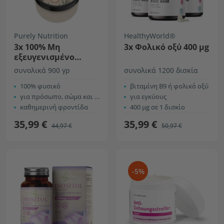
Purely Nutrition
HealthyWorld®
3x 100% Mη
3x Φολικό οξύ 400 µg
εξευγενισμένο
βούτυρο καριτέ
συνολικά 900 γρ
συνολικά 1200 δισκία
100% φυσικό
βιταμίνη Β9 ή φολικό οξύ
για πρόσωπο, σώμα και μαλλιά
για εγκύους
καθημερινή φροντίδα
400 µg σε 1 δισκίο
35,99 €
35,99 €
44,97 €
50,97 €
-5%