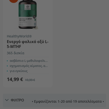
HealthyWorld®
Ενεργό φολικό οξύ L-
5-MTHF
365 δισκία
ασβέστιο L-μεθυλοφολικό
σχηματισμός αίματος, ανοσία και ενέργεια
για εγκύους
14,99 €
19,99 €
ΦΙΛΤΡΟ
• Εμφανίζονται 1-20 από 19 αποτελέσματα •