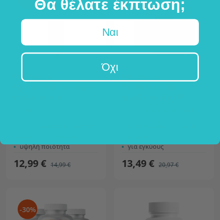
Θα θέλατε έκπτωση;
Ναι
Όχι
FutuNatura
FutuNatura
Κρέμα από έκκριμα
3x Φολικό οξύ -
σαλιγκαριού
φυλλικό οξύ B9
50 ml
συνολικά 90 κάψουλες
με φιλτράρισμα έκκρισης σαλιγκαριού
σε συνδυασμό με B2, B6 και B12
ικανότητα ανανέωσης
ψυχική ευεξία
υψηλή ποιότητα
για εγκύους
12,99 €
13,49 €
14,99 €
20,97 €
-30%