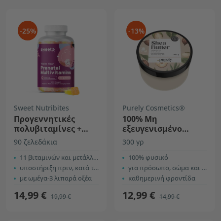
-25%
-13%
Sweet Nutribites
Purely Cosmetics®
Προγεννητικές
100% Mη
πολυβιταμίνες +
εξευγενισμένο
ωμέγα-3
βούτυρο καριτέ
90 ζελεδάκια
300 γρ
11 βιταμινών και μετάλλων
100% φυσικό
υποστήριξη πριν, κατά τη διάρκεια και μετά την εγκυμοσύνη
για πρόσωπο, σώμα και μαλλιά
με ωμέγα-3 λιπαρά οξέα
καθημερινή φροντίδα
14,99 €
12,99 €
19,99 €
14,99 €