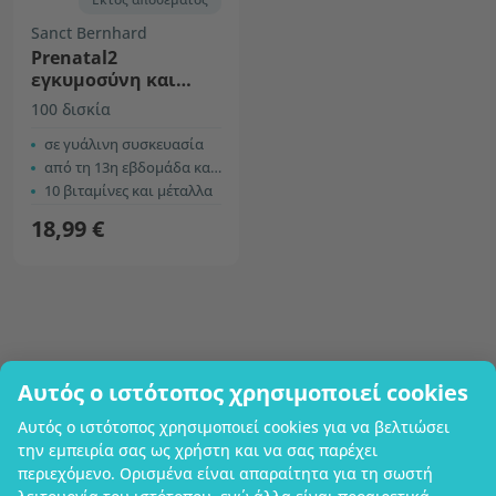
Sanct Bernhard
Prenatal2
εγκυμοσύνη και
θηλασμός
100 δισκία
σε γυάλινη συσκευασία
από τη 13η εβδομάδα και μετά
10 βιταμίνες και μέταλλα
18,99 €
Αυτός ο ιστότοπος χρησιμοποιεί cookies
Επωνυμία επιχείρησης
Αυτός ο ιστότοπος χρησιμοποιεί cookies για να βελτιώσει
Πληροφορίες
την εμπειρία σας ως χρήστη και να σας παρέχει
Γίνετε μέλος
περιεχόμενο. Ορισμένα είναι απαραίτητα για τη σωστή