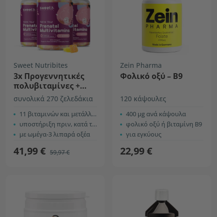
Sweet Nutribites
Zein Pharma
3x Προγεννητικές
Φολικό οξύ – Β9
πολυβιταμίνες +
ωμέγα-3
συνολικά 270 ζελεδάκια
120 κάψουλες
11 βιταμινών και μετάλλων
400 µg ανά κάψουλα
υποστήριξη πριν, κατά τη διάρκεια και μετά την εγκυμοσύνη
φολικό οξύ ή βιταμίνη Β9
με ωμέγα-3 λιπαρά οξέα
για εγκύους
41,99 €
22,99 €
59,97 €