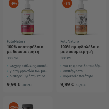
-9%
-9%
FutuNatura
FutuNatura
100% καστορέλαιο
100% αμυγδαλέλαιο
με δοσομετρητή
με δοσομετρητή
300 ml
300 ml
ψυχρής έκθλιψης, ακατέργαστο
για τη φροντίδα του δέρματος
για τη φροντίδα των μαλλιών και του τριχωτού
ακατέργαστο
διατηρεί υγιή την επιδερμίδα
κορυφαία ποιότητα
9,99 €
9,99 €
10,99 €
10,99 €
-25%