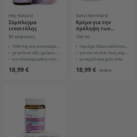
Hey Natural
Sanct Bernhard
Σύμπλεγμα
Κρέμα για την
ινοσιτόλης
πρόληψη των
ραγάδων
90 κάψουλες
100 ml
1000 mg στη συνιστώμενη ημερήσια δόση
περιέχει έλαιο καλέντουλας και jojoba
με φολικό οξύ, χρώμιο, ψευδάργυρο και μαγνήσιο
για την κοιλιά, τους μηρούς, τους γλουτούς και το στήθος
για ολοκληρωμένη υποστήριξη του οργανισμού
με εκχύλισμα gotu kola
18,99 €
18,99 €
19,99 €
Εκτός αποθέματος