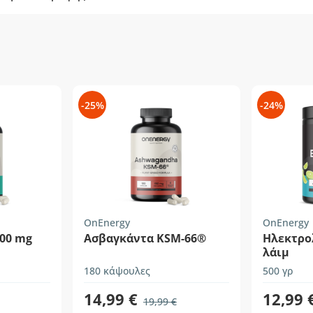
-25%
-24%
OnEnergy
OnEnergy
100 mg
Ασβαγκάντα KSM-66®
Ηλεκτρολ
λάιμ
180 κάψουλες
500 γρ
14,99 €
12,99 
19,99 €