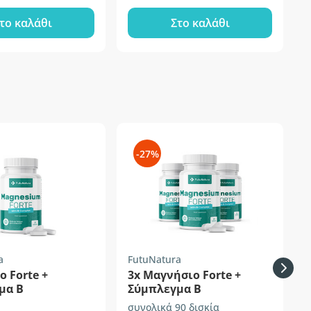
το καλάθι
Στο καλάθι
-27%
a
FutuNatura
 Forte +
3x Μαγνήσιο Forte +
μα Β
Σύμπλεγμα Β
συνολικά 90 δισκία