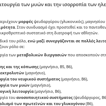
ειτουργία των μυών και την ισορροπία των ηλ
περιέχουν
μορφές
ψευδαργύρου (γλυκονικός), μαγνησίου (
ιμότητα
. Στον συνδυασμό έχει προστεθεί και το παντοθενι
μικροθρεπτικό συστατικό στη διατροφή των αθλητών.
 δικό του ρόλο,
ενώ μαζί συνεργάζονται σε πολλές λειτ
ζουν ρόλο σε:
υργία των
μεταβολικών διεργασιών
που αποσκοπούν στ
ης και της κόπωσης
(μαγνήσιο, B5, B6),
λεκτρολυτών
(μαγνήσιο),
υργία του νευρικού συστήματος
(μαγνήσιο, B6),
υργία των μυών
(μαγνήσιο),
ογική λειτουργία
(μαγνήσιο, B6),
υργία του
ανοσοποιητικού συστήματος
(ψευδάργυρος, B6
ολισμό των πρωτεϊνών και του γλυκογόνου
(B6),