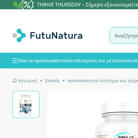
THRIVE THURSDAY – Σήμερα εξοικονομείτε
Όλα τα προϊόντα
Bestsellers
Βιταμίνες και μέταλλα
Αδυνά
Κεντρική
Σκοπός
Ανοσοποιητικό σύστημα και ενέρ