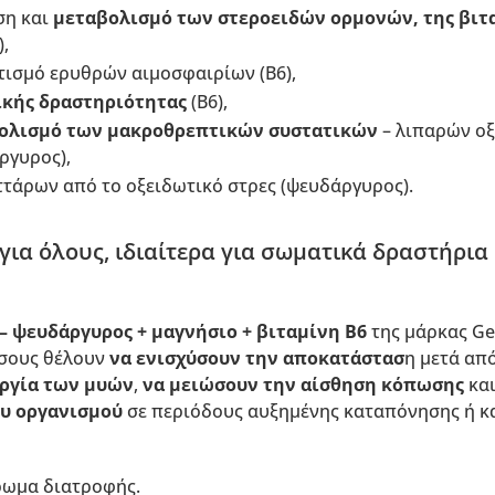
ση και
μεταβολισμό των στεροειδών ορμονών, της βιτ
,
τισμό ερυθρών αιμοσφαιρίων (B6),
κής δραστηριότητας
(B6),
ολισμό των μακροθρεπτικών συστατικών
– λιπαρών οξ
ργυρος),
τάρων από το οξειδωτικό στρες (ψευδάργυρος).
 για όλους, ιδιαίτερα για σωματικά δραστήρια
– ψευδάργυρος + μαγνήσιο + βιταμίνη B6
της μάρκας Gen
όσους θέλουν
να ενισχύσουν την αποκατάστασ
η μετά απ
ργία των μυών
,
να μειώσουν την αίσθηση κόπωσης
και
ου οργανισμού
σε περιόδους αυξημένης καταπόνησης ή κ
ρωμα διατροφής.