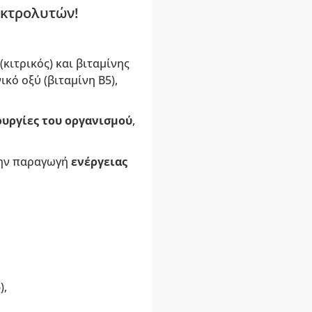
εκτρολυτών!
κιτρικός) και βιταμίνης
κό οξύ (βιταμίνη B5),
ουργίες του οργανισμού
,
ην παραγωγή
ενέργειας
),