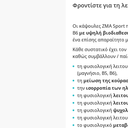
Φροντίστε για τη λ
Οι κάψουλες ZMA Sport 
B6
με υψηλή βιοδιαθεσ
ένα επίσης απαραίτητο 
Κάθε συστατικό έχει τον
καθώς συμβάλλουν / παί
τη φυσιολογική λειτο
(μαγνήσιο, B5, B6),
τη
μείωση της κούρασ
την
ισορροπία των η
τη φυσιολογική
λειτο
τη φυσιολογική
λειτο
τη φυσιολογική
ψυχολ
τη φυσιολογική λειτο
το φυσιολογικό
μεταβ