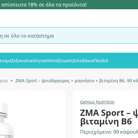
 απίστευτα 18% σε όλα τα προϊόντα!
τισμα
Σεξουαλικότητα
Αποτοξίνωση
Ζελεδάκια
Παιδιά
γεια
ZMA Sport – ψευδάργυρος + μαγνήσιο + βιταμίνη B6, 90 κ
Genius Nutrition
ZMA Sport – 
βιταμίνη B6
Περιεχόμενο: 90 κάψου