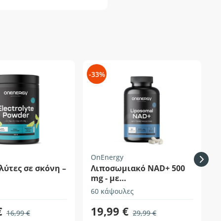
-33%
-
OnEnergy
ύτες σε σκόνη –
Λιποσωμιακό NAD+ 500
mg - με
τριμεθυλογλυκίνη
60 κάψουλες
1
€
19,99 €
16,99 €
29,99 €