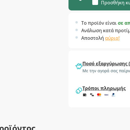
Προσθήκη κ
Το προϊόν είναι
σε α
Ανάλωση κατά προτί
Αποστολή
αύριο!
Ποσό εξαργύρωσης 
Με την αγορά σας παίρν
Τρόποι πληρωμής
ροϊόντος