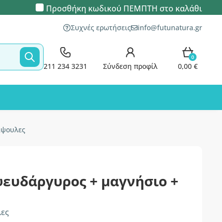
Προσθήκη κωδικού
ΠΕΜΠΤΗ
στο καλάθι
Συχνές ερωτήσεις
info@futunatura.gr
0
211 234 3231
Σύνδεση προφίλ
0,00 €
άψουλες
ψευδάργυρος + μαγνήσιο +
λες