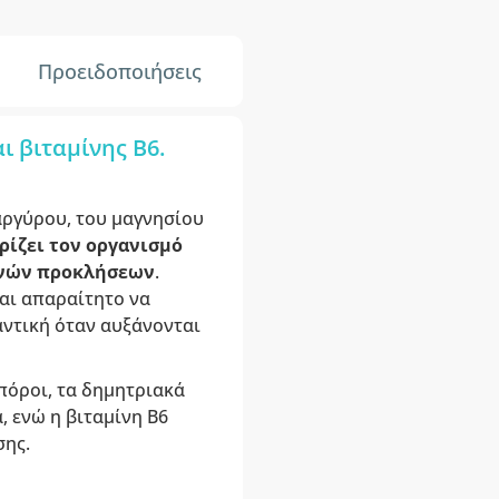
Προειδοποιήσεις
ι βιταμίνης B6.
αργύρου, του μαγνησίου
ρίζει τον οργανισμό
ινών προκλήσεων
.
ναι απαραίτητο να
αντική όταν αυξάνονται
πόροι, τα δημητριακά
, ενώ η βιταμίνη B6
σης.