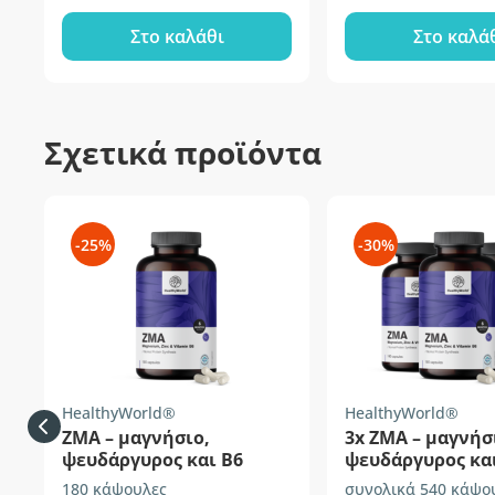
Στο καλάθι
Στο καλά
Σχετικά προϊόντα
-25%
-30%
HealthyWorld®
HealthyWorld®
ZMA – μαγνήσιο,
3x ZMA – μαγνήσ
ψευδάργυρος και B6
ψευδάργυρος κα
180 κάψουλες
συνολικά 540 κάψο