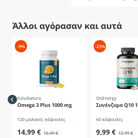
Άλλοι αγόρασαν και αυτά
-9%
-23%
FutuNatura
OnEnergy
Omega 3 Plus 1000 mg
Συνένζυμο Q10 
120 μαλακές κάψουλες
60 κάψουλες
14,99 €
9,99 €
16,49 €
12,99 €