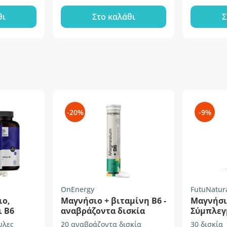
θι
Στο καλάθι
Σ
-20%
-9%
OnEnergy
FutuNatur
ιο,
Μαγνήσιο + βιταμίνη Β6 -
Μαγνήσιο
ι B6
αναβράζοντα δισκία
Σύμπλεγ
υλες
20 αναβράζοντα δισκία
30 δισκία