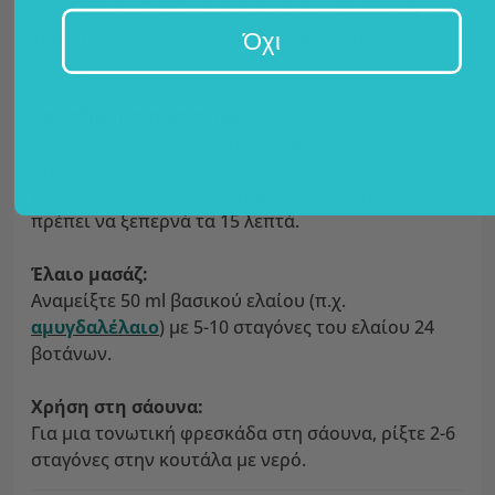
ένα ποτήρι χλιαρό νερό και κάντε γαργάρες ή
χρησιμοποιήστε το κατά το βούρτσισμα των
Όχι
δοντιών.
Προσθήκη στη μπανιέρα:
Για να απολαύσετε πλήρως το μπάνιο σας,
προσθέστε 5-10 σταγόνες του ελαίου 24
βοτάνων στο νερό. Η παραμονή στο νερό δεν
πρέπει να ξεπερνά τα 15 λεπτά.
Έλαιο μασάζ:
Αναμείξτε 50 ml βασικού ελαίου (π.χ.
αμυγδαλέλαιο
) με 5-10 σταγόνες του ελαίου 24
βοτάνων.
Χρήση στη σάουνα:
Για μια τονωτική φρεσκάδα στη σάουνα, ρίξτε 2-6
σταγόνες στην κουτάλα με νερό.