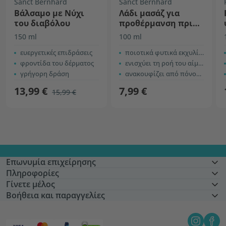
Sanct Bernhard
Sanct Bernhard
Βάλσαμο με Νύχι
Λάδι μασάζ για
του διαβόλου
προθέρμανση πριν
από την άσκηση
150 ml
100 ml
ευεργετικές επιδράσεις
ποιοτικά φυτικά εκχυλίσματα
φροντίδα του δέρματος
ενισχύει τη ροή του αίματος
γρήγορη δράση
ανακουφίζει από πόνους και μυϊκές εντάσεις
13,99 €
7,99 €
15,99 €
Επωνυμία επιχείρησης
Πληροφορίες
Γίνετε μέλος
Βοήθεια και παραγγελίες