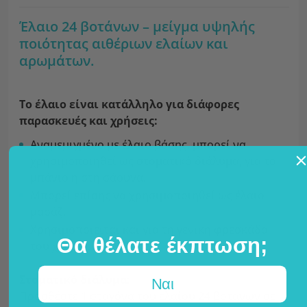
Έλαιο 24 βοτάνων – μείγμα υψηλής
ποιότητας αιθέριων ελαίων και
αρωμάτων.
Το έλαιο είναι κατάλληλο για διάφορες
παρασκευές και χρήσεις:
Αναμεμιγμένο με έλαιο βάσης, μπορεί να
χρησιμοποιηθεί ως στοματικό διάλυμα, για το
μπάνιο ή στη σάουνα.
Μπορεί επίσης να χρησιμοποιηθεί ως έλαιο
μασάζ.
Χρησιμοποιείται και για τη γενική φρεσκάδα
Θα θέλατε έκπτωση;
του χώρου.
Στοματικό διάλυμα:
Ναι
Προσθέστε 1 σταγόνα του ελαίου 24 βοτάνων σε