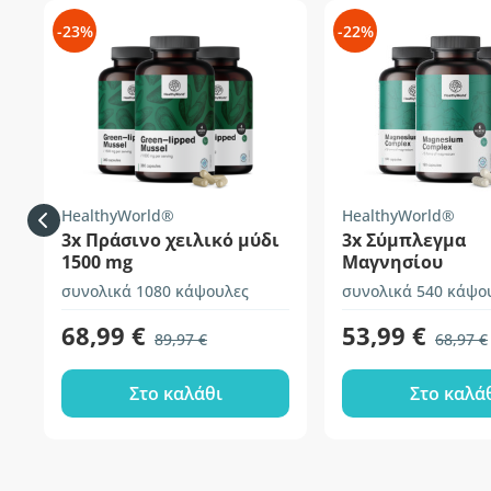
-23%
-22%
HealthyWorld®
HealthyWorld®
3x Πράσινο χειλικό μύδι
3x Σύμπλεγμα
1500 mg
Μαγνησίου
συνολικά 1080 κάψουλες
συνολικά 540 κάψο
68,99 €
53,99 €
89,97 €
68,97 €
Στο καλάθι
Στο καλά