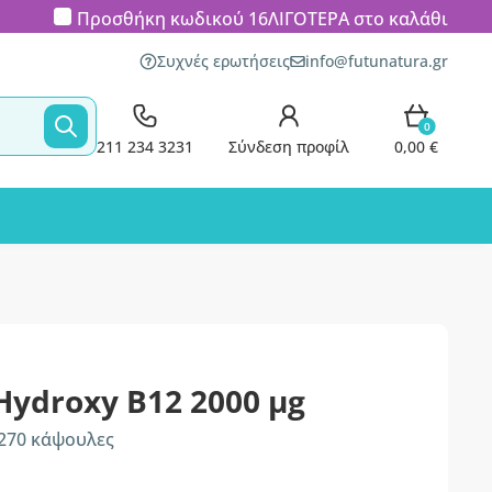
Προσθήκη κωδικού
16ΛΙΓΟΤΕΡΑ
στο καλάθι
Συχνές ερωτήσεις
info@futunatura.gr
0
211 234 3231
Σύνδεση προφίλ
0,00 €
Hydroxy B12 2000 µg
 270 κάψουλες