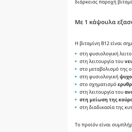
διάρκειας παροχή βιταμί
Με 1 κάψουλα εξασφ
Η βιταμίνη B12 είναι ση
στη φυσιολογική λειτ
στη λειτουργία του
νε
στo μεταβολισμό της ο
στη φυσιολογική
ψυχο
στο σχηματισμό
ερυθρ
στη λειτουργία του
αν
στη
μείωση της κούρ
στη διαδικασία της κυ
Το προϊόν είναι συμπλή