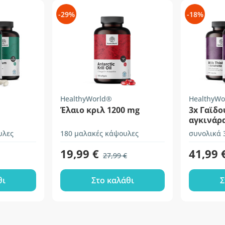
-29%
-18%
HealthyWorld®
HealthyWo
Έλαιο κριλ 1200 mg
3x Γαϊδο
αγκινάρ
υλες
180 μαλακές κάψουλες
συνολικά 
19,99 €
41,99 
27,99 €
θι
Στο καλάθι
Σ