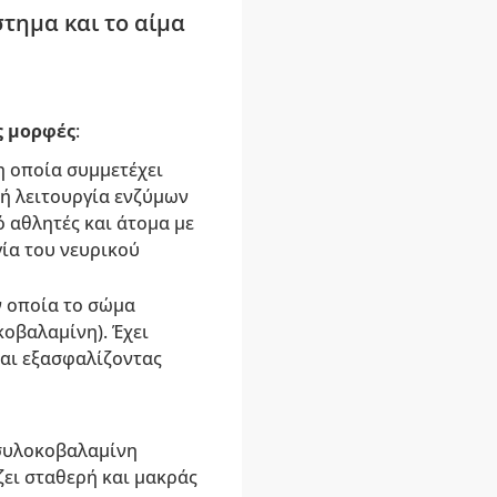
τημα και το αίμα
ς μορφές
:
η οποία συμμετέχει
τή λειτουργία ενζύμων
ό αθλητές και άτομα με
γία του νευρικού
ν οποία το σώμα
οβαλαμίνη). Έχει
αι εξασφαλίζοντας
οσυλοκοβαλαμίνη
ζει σταθερή και μακράς