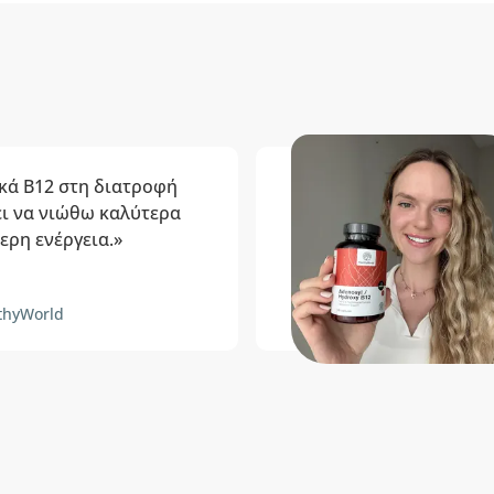
κά B12 στη διατροφή
νει να νιώθω καλύτερα
ερη ενέργεια.»
thyWorld