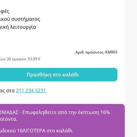
ρφές
ικού συστήματος
ική λειτουργία
Αριθ. προϊόντος: KM893
ίων 30 ημερών: 53,99 €
Προσθήκη στο καλάθι
μας στο
211 234 3231
ΑΔΑΣ - Επωφεληθείτε από την έκπτωση 16%
ροϊόντα.
ωδικού
16ΛΙΓΟΤΕΡΑ
στο καλάθι