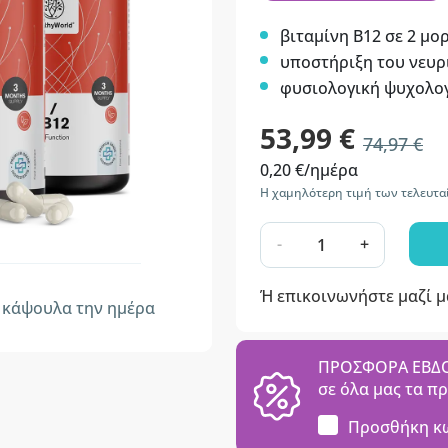
βιταμίνη Β12 σε 2 μο
υποστήριξη του νευρ
φυσιολογική ψυχολογ
53,99 €
74,97 €
0,20 €/ημέρα
Η χαμηλότερη τιμή των τελευτα
-
+
Ή επικοινωνήστε μαζί 
κάψουλα την ημέρα
ΠΡΟΣΦΟΡΑ ΕΒΔΟΜ
σε όλα μας τα π
Προσθήκη κ