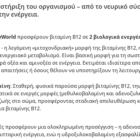
ήριξη του οργανισμού – από το νευρικό σύσ
την ενέργεια.
yWorld
προσφέρουν βιταμίνη B12 σε
2 βιολογικά ενεργέ
- η λεγόμενη «μιτοχονδριακή» μορφή της βιταμίνης B12, 
ενεργειακό μεταβολισμό. Είναι βασική μορφή για τη σωσ
ά οξέα και αμινοξέα σε ενέργεια. Εκτιμάται ιδιαίτερα απ
 απαιτήσεις ή όσους θέλουν να υποστηρίξουν τη λειτουρ
μίνη
: Σταθερή, φυσικά παρούσα μορφή βιταμίνης B12, τη
τικά σε ενεργές μορφές (μεθυλκοβαλαμίνη και αδενοζυλκ
ζωής στο σώμα, προσφέροντας σταδιακή απελευθέρωση κ
α βιταμίνης B12.
φές προσφέρουν μια ολοκληρωμένη προσέγγιση – η αδεν
κυτταρική ενέργεια, ενώ η υδροξυλοκοβαλαμίνη εξασφαλί