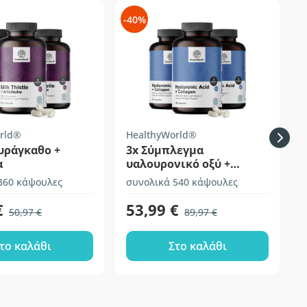
-40%
-
rld®
HealthyWorld®
H
υράγκαθο +
3x Σύμπλεγμα
α
υαλουρονικό οξύ +
κολλαγόνο
360 κάψουλες
συνολικά 540 κάψουλες
1
€
53,99 €
50,97 €
89,97 €
το καλάθι
Στο καλάθι