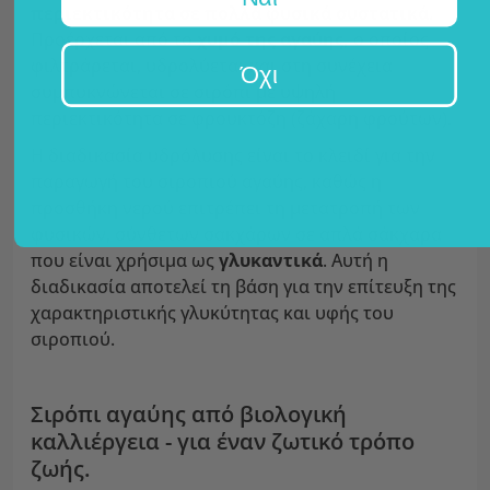
περιεκτικότητα σε πολλά φυσικά συστατικά.
Προέρχεται από το
χυμό της αγαύης,
ο οποίος
φιλτράρεται, υδρολύεται και στη συνέχεια
Όχι
συμπυκνώνεται σε σιρόπι με υψηλή
περιεκτικότητα σε φρουκτόζη (ζάχαρη φρούτων).
Η διαδικασία υδρόλυσης είναι το κλειδί για την
παραγωγή του σιροπιού αγαύης, καθώς η
προσθήκη νερού επιτρέπει τη μετατροπή των
φυσικών, σύνθετων σακχάρων σε απλά σάκχαρα
που είναι χρήσιμα ως
γλυκαντικά
. Αυτή η
διαδικασία αποτελεί τη βάση για την επίτευξη της
χαρακτηριστικής γλυκύτητας και υφής του
σιροπιού.
Σιρόπι αγαύης από βιολογική
καλλιέργεια - για έναν ζωτικό τρόπο
ζωής.