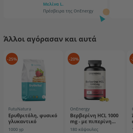
Μελίνα L.
Πρέσβειρα της OnEnergy
Άλλοι αγόρασαν και αυτά
-25%
-20%
-
FutuNatura
OnEnergy
Ερυθριτόλη, φυσικό
Βερβερίνη HCL 1000
γλυκαντικό
mg - με πιπερίνη
και χρώμιο
1000 γρ
180 κάψουλες