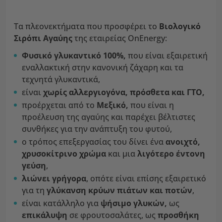
Τα πλεονεκτήματα που προσφέρει το
Βιολογικό
Σιρόπι Αγαύης
της εταιρείας OnEnergy:
Φυσικό γλυκαντικό 100%,
που είναι εξαιρετική
εναλλακτική στην κανονική ζάχαρη και τα
τεχνητά γλυκαντικά,
είναι
χωρίς αλλεργιογόνα, πρόσθετα και ΓΤΟ,
προέρχεται από το
Μεξικό,
που είναι η
προέλευση της αγαύης και παρέχει βέλτιστες
συνθήκες για την ανάπτυξη του φυτού,
ο τρόπος επεξεργασίας του δίνει ένα
ανοιχτό,
χρυσοκίτρινο χρώμα
και μια
λιγότερο έντονη
γεύση
,
λιώνει γρήγορα
, οπότε είναι επίσης εξαιρετικό
για τη
γλύκανση κρύων πιάτων και ποτών
,
είναι κατάλληλο για
ψήσιμο γλυκών,
ως
επικάλυψη
σε φρουτοσαλάτες, ως
προσθήκη