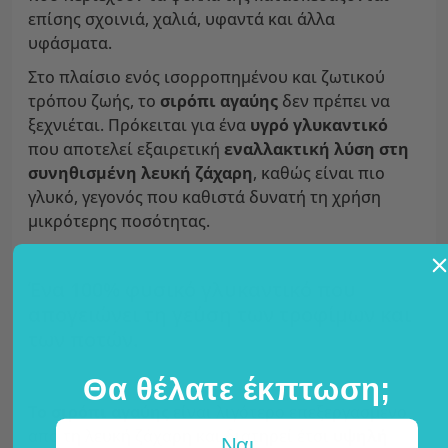
επίσης σχοινιά, χαλιά, υφαντά και άλλα
υφάσματα.
Στο πλαίσιο ενός ισορροπημένου και ζωτικού
τρόπου ζωής, το
σιρόπι αγαύης
δεν πρέπει να
ξεχνιέται. Πρόκειται για ένα
υγρό γλυκαντικό
που αποτελεί εξαιρετική
εναλλακτική λύση στη
συνηθισμένη λευκή ζάχαρη
, καθώς είναι πιο
γλυκό, γεγονός που καθιστά δυνατή τη χρήση
μικρότερης ποσότητας.
Ένα 100% φυσικό γλυκαντικό που
απογειώνει τη γεύση των τροφίμων και
των ποτών.
Θα θέλατε έκπτωση;
Το σιρόπι αγαύης
είναι λιγότερο επεξεργασμένο
από τη λευκή ζάχαρη και διατηρεί έτσι
υψηλή
Ναι