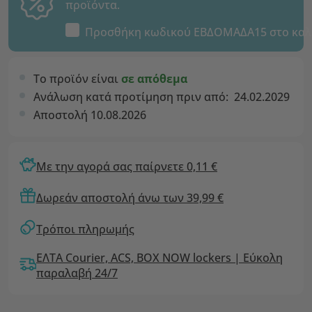
προϊόντα.
Προσθήκη κωδικού
ΕΒΔΟΜΑΔΑ15
στο καλ
Το προϊόν είναι
σε απόθεμα
Ανάλωση κατά προτίμηση πριν από:
24.02.2029
Αποστολή 10.08.2026
Με την αγορά σας παίρνετε 0,11 €
Δωρεάν αποστολή άνω των 39,99 €
Τρόποι πληρωμής
ΕΛΤΑ Courier, ACS, BOX NOW lockers | Εύκολη
παραλαβή 24/7