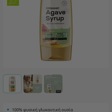
100% φυσική γλυκαντική ουσία