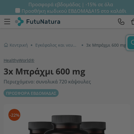
Προσφορά εβδομάδας | -15% σε όλα
Προσθήκη κωδικού
ΕΒΔΟΜΑΔΑ15
στο καλάθι
Κεντρική
Εγκέφαλος και νευρικό σύστημα
3x Μπράχμι 600 mg
HealthyWorld®
3x Μπράχμι 600 mg
Περιεχόμενο: συνολικά 720 κάψουλες
ΠΡΟΣΦΟΡΑ ΕΒΔΟΜΑΔΑΣ
-22%