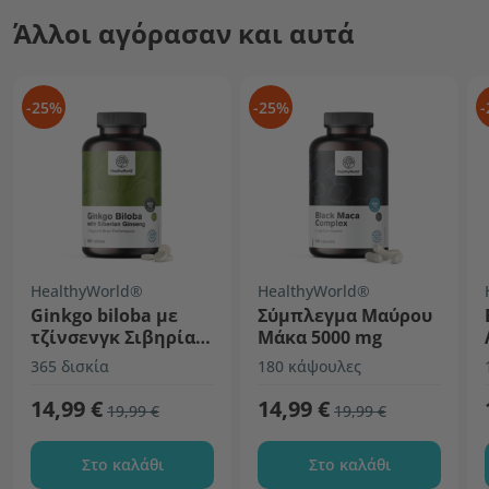
Άλλοι αγόρασαν και αυτά
-25%
-25%
-
HealthyWorld®
HealthyWorld®
Ginkgo biloba με
Σύμπλεγμα Μαύρου
τζίνσενγκ Σιβηρίας
Μάκα 5000 mg
6600 mg
365 δισκία
180 κάψουλες
14,99 €
14,99 €
19,99 €
19,99 €
Στο καλάθι
Στο καλάθι