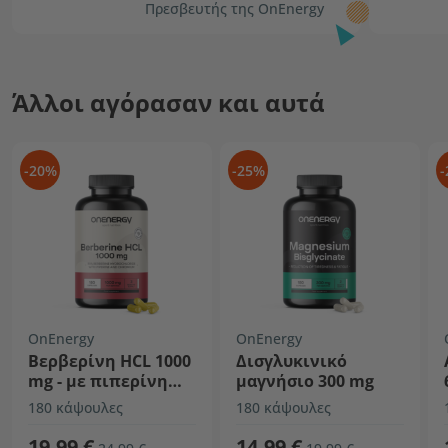
Πρεσβευτής της OnEnergy
Άλλοι αγόρασαν και αυτά
-20%
-25%
-
OnEnergy
OnEnergy
Βερβερίνη HCL 1000
Δισγλυκινικό
mg - με πιπερίνη
μαγνήσιο 300 mg
και χρώμιο
180 κάψουλες
180 κάψουλες
19,99 €
14,99 €