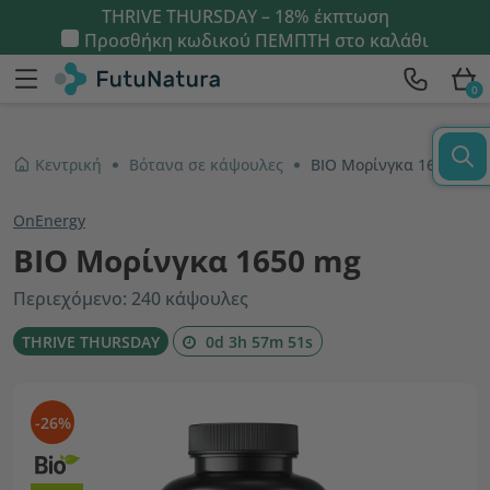
THRIVE THURSDAY – 18% έκπτωση
Προσθήκη κωδικού
ΠΕΜΠΤΗ
στο καλάθι
0
Κεντρική
Βότανα σε κάψουλες
BIO Μορίνγκα 1650 mg
OnEnergy
BIO Μορίνγκα 1650 mg
Περιεχόμενο: 240 κάψουλες
THRIVE THURSDAY
0d 3h 57m 50s
-26%