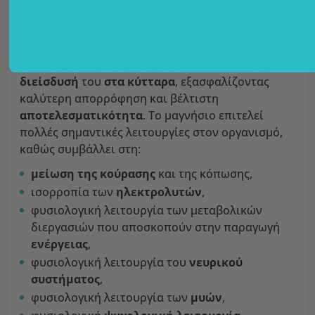
Η
λιπόφιλη ακετυλομάδα
, που είναι
συνδεδεμένη με το μαγνήσιο,
διευκολύνει τη
διείσδυσή
του
στα κύτταρα
, εξασφαλίζοντας
καλύτερη απορρόφηση και βέλτιστη
αποτελεσματικότητα
. Το μαγνήσιο επιτελεί
πολλές σημαντικές λειτουργίες στον οργανισμό,
καθώς συμβάλλει στη:
μείωση της κούρασης
και της κόπωσης,
ισορροπία των
ηλεκτρολυτών
,
φυσιολογική λειτουργία των μεταβολικών
διεργασιών που αποσκοπούν στην παραγωγή
ενέργειας
,
φυσιολογική λειτουργία του
νευρικού
συστήματος
,
φυσιολογική λειτουργία των
μυών
,