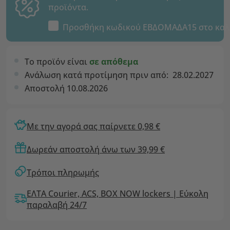
προϊόντα.
Προσθήκη κωδικού
ΕΒΔΟΜΑΔΑ15
στο καλ
Το προϊόν είναι
σε απόθεμα
Ανάλωση κατά προτίμηση πριν από:
28.02.2027
Αποστολή 10.08.2026
Με την αγορά σας παίρνετε 0,98 €
Δωρεάν αποστολή άνω των 39,99 €
Τρόποι πληρωμής
ΕΛΤΑ Courier, ACS, BOX NOW lockers | Εύκολη
παραλαβή 24/7