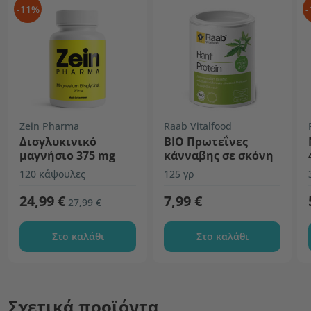
-11%
-
Zein Pharma
Raab Vitalfood
Δισγλυκινικό
ΒΙΟ Πρωτεΐνες
μαγνήσιο 375 mg
κάνναβης σε σκόνη
120 κάψουλες
125 γρ
24,99 €
7,99 €
27,99 €
Στο καλάθι
Στο καλάθι
Σχετικά προϊόντα