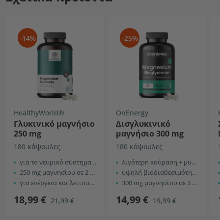
-14%
-25%
HealthyWorld®
OnEnergy
Γλυκινικό μαγνήσιο
Δισγλυκινικό
250 mg
μαγνήσιο 300 mg
180 κάψουλες
180 κάψουλες
για το νευρικό σύστημα και τους μύες
λιγότερη κούραση + μυϊκό + νευρικό σύστημα
250 mg μαγνησίου σε 2 κάψουλες
υψηλή βιοδιαθεσιμότητα
για ενέργεια και λειτουργία των μυών
300 mg μαγνησίου σε 3 κάψουλες
18,99 €
14,99 €
21,99 €
19,99 €