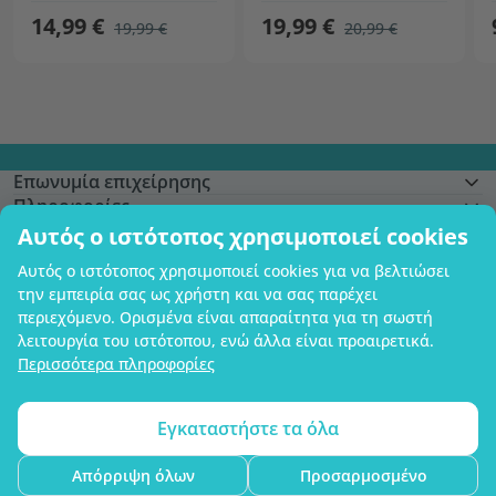
14,99 €
19,99 €
19,99 €
20,99 €
Επωνυμία επιχείρησης
Πληροφορίες
Γίνετε μέλος
Αυτός ο ιστότοπος χρησιμοποιεί cookies
Βοήθεια και παραγγελίες
Αυτός ο ιστότοπος χρησιμοποιεί cookies για να βελτιώσει
την εμπειρία σας ως χρήστη και να σας παρέχει
περιεχόμενο. Ορισμένα είναι απαραίτητα για τη σωστή
λειτουργία του ιστότοπου, ενώ άλλα είναι προαιρετικά.
Δυνατότητα πληρωμής με κάρτα. Εγγυημένη προστασία των προσωπικών
Περισσότερα πληροφορίες
σας δεδομένων μέσω κρυπτογράφησης SSL.
Copyright © 2012 - 2026   |   Be Healthy Group d.o.o.
Χάρτης ιστότοπου
Χρήση των cookies
Ρυθμίσεις cookies
Εγκαταστήστε τα όλα
Απόρριψη όλων
Προσαρμοσμένο