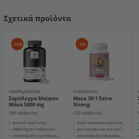
Σχετικά προϊόντα
-25%
-5%
HealthyWorld®
FutuNatura
Σύμπλεγμα Μαύρου
Maca 20:1 Extra
Μάκα 5000 mg
Strong
180 κάψουλες
120 κάψουλες
φυτικό εκχύλισμα
πολύ συμπυκνωμένο εκχύλισμα
5000 mg σε 1 κάψουλα
για εκείνην και για εκείνον
υποστήριξη της σεξουαλικής ζωής
υποστήριξη σεξουαλικότητας