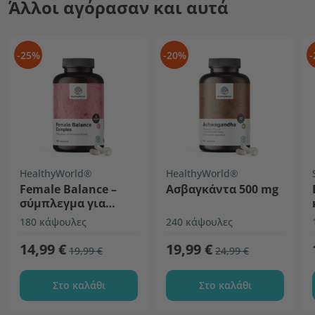
Άλλοι αγόρασαν και αυτά
-25%
-20%
-
HealthyWorld®
HealthyWorld®
Female Balance –
Ασβαγκάντα 500 mg
σύμπλεγμα για
γυναίκες
180 κάψουλες
240 κάψουλες
14,99 €
19,99 €
19,99 €
24,99 €
Στο καλάθι
Στο καλάθι