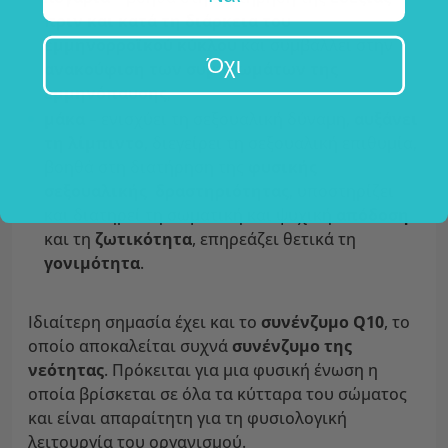
πριν και κατά τη διάρκεια του
εμμηνορροϊκού κύκλου
και συμβάλλει στην
Όχι
ανακούφιση των συμπτωμάτων της
εμμηνόπαυσης
,
μάκα
– ενισχύει τη σεξουαλική δύναμη,
αυξάνει
τη λίμπιντο
, διεγείρει τη σεξουαλική επιθυμία,
βοηθά στη διατήρηση της
φυσικής
σεξουαλικής δραστηριότητας
, υποστηρίζει
και διατηρεί τη σωματική και ψυχική
απόδοση
και τη
ζωτικότητα
, επηρεάζει θετικά τη
γονιμότητα
.
Ιδιαίτερη σημασία έχει και το
συνένζυμο Q10
, το
οποίο αποκαλείται συχνά
συνένζυμο της
νεότητας
. Πρόκειται για μια φυσική ένωση η
οποία βρίσκεται σε όλα τα κύτταρα του σώματος
και είναι απαραίτητη για τη φυσιολογική
λειτουργία του οργανισμού.