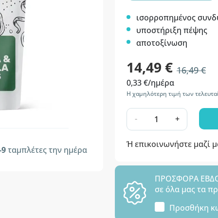
ισορροπημένος συνδ
υποστήριξη πέψης
αποτοξίνωση
14,49 €
16,49 €
0,33 €/ημέρα
Η χαμηλότερη τιμή των τελευτα
-
+
Ή επικοινωνήστε μαζί 
-9
ταμπλέτες την ημέρα
ΠΡΟΣΦΟΡΑ ΕΒΔΟΜ
σε όλα μας τα π
Προσθήκη κ