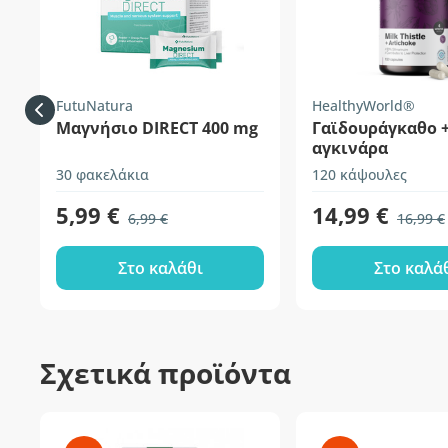
FutuNatura
HealthyWorld®
Μαγνήσιο DIRECT 400 mg
Γαϊδουράγκαθο 
αγκινάρα
30 φακελάκια
120 κάψουλες
5,99 €
14,99 €
6,99 €
16,99 €
Στο καλάθι
Στο καλά
Σχετικά προϊόντα