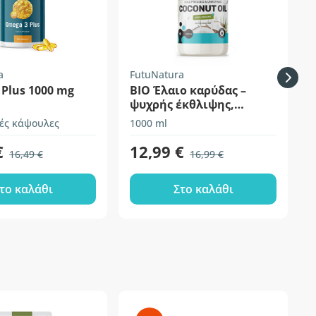
a
FutuNatura
F
Plus 1000 mg
BIO Έλαιο καρύδας –
ψυχρής έκθλιψης,
ανεπεξέργαστο
ές κάψουλες
1000 ml
6
€
12,99 €
16,49 €
16,99 €
το καλάθι
Στο καλάθι