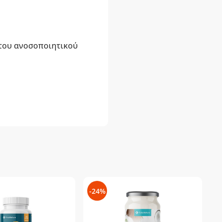
 του ανοσοποιητικού
-24%
-