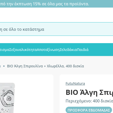
 την έκπτωση 15% σε όλα μας τα προϊόντα.
τισμα
Σεξουαλικότητα
Αποτοξίνωση
Ζελεδάκια
Παιδιά
α
BIO Άλγη Σπιρουλίνα + Χλωρέλλα, 400 δισκία
FutuNatura
BIO Άλγη Σπ
Περιεχόμενο: 400 δισκί
ΠΡΟΣΦΟΡΑ ΕΒΔΟΜΑΔΑΣ