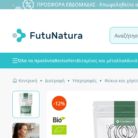
ΠΡΟΣΦΟΡΑ ΕΒΔΟΜΑΔΑΣ - Επωφεληθείτε από
Όλα τα προϊόντα
Bestsellers
Βιταμίνες και μέταλλα
Αδυνά
Κεντρική
Διατροφή
Υπερτροφές
Φύκια και χόρτ
-12%