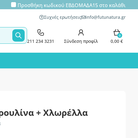
Προσθήκη κωδικού
ΕΒΔΟΜΑΔΑ15
στο καλάθι
Συχνές ερωτήσεις
info@futunatura.gr
0
211 234 3231
Σύνδεση προφίλ
0,00 €
ιρουλίνα + Χλωρέλλα
α