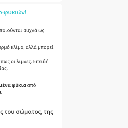
ρ-φυκιών!
ποιούνται συχνά ως
ερμό κλίμα, αλλά μπορεί
πως οι λίμνες. Επειδή
ίας.
μένα φύκια
από
.
ς του σώματος, της