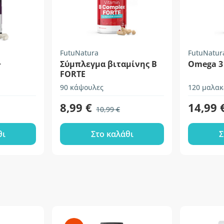
FutuNatura
FutuNatur
+
Σύμπλεγμα βιταμίνης Β
Omega 3 
FORTE
90 κάψουλες
120 μαλακ
8,99 €
14,99 
10,99 €
θι
Στο καλάθι
Σ