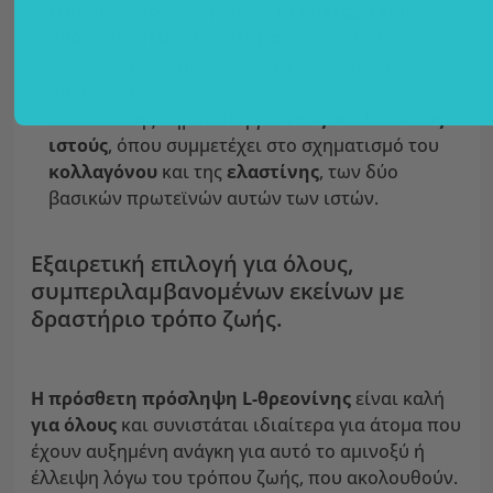
Ο κύριος στόχος της είναι τα
κύτταρα του
ανοσοποιητικού συστήματος
, όπου είναι
υπεύθυνη για την παραγωγή ανοσοποιητικών
πρωτεϊνών.
Είναι επίσης σημαντική για
τους συνδετικούς
ιστούς
, όπου συμμετέχει στο σχηματισμό του
κολλαγόνου
και της
ελαστίνης
, των δύο
βασικών πρωτεϊνών αυτών των ιστών.
Εξαιρετική επιλογή για όλους,
συμπεριλαμβανομένων εκείνων με
δραστήριο τρόπο ζωής.
Η πρόσθετη πρόσληψη L-θρεονίνης
είναι καλή
για όλους
και συνιστάται ιδιαίτερα για άτομα που
έχουν αυξημένη ανάγκη για αυτό το αμινοξύ ή
έλλειψη λόγω του τρόπου ζωής, που ακολουθούν.