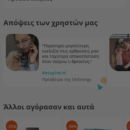
Απόψεις των χρηστών μας
"Παρατηρώ μεγαλύτερη
ευελιξία στις αρθρώσεις μου
και ταχύτερη αποκατάσταση
όταν παίρνω L-θρεονίνη."
Κατερίνα H.
Πρέσβειρα της OnEnergy
Άλλοι αγόρασαν και αυτά
-25%
-38%
-