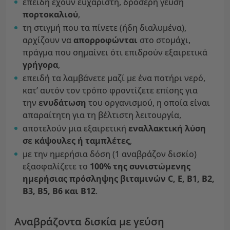
επειδή έχουν ευχάριστη, δροσερή γεύση
πορτοκαλιού
,
τη στιγμή που τα πίνετε (ήδη διαλυμένα),
αρχίζουν να
απορροφώνται
στο στομάχι,
πράγμα που σημαίνει ότι επιδρούν εξαιρετικά
γρήγορα
,
επειδή τα λαμβάνετε μαζί με ένα ποτήρι νερό,
κατ’ αυτόν τον τρόπο φροντίζετε επίσης για
την
ενυδάτωση
του οργανισμού, η οποία είναι
απαραίτητη για τη βέλτιστη λειτουργία,
αποτελούν μια εξαιρετική
εναλλακτική λύση
σε κάψουλες ή ταμπλέτες
,
με την ημερήσια δόση (1 αναβράζον δισκίο)
εξασφαλίζετε το
100% της συνιστώμενης
ημερήσιας πρόσληψης βιταμινών C, E, B1, B2,
B3, B5, B6 και B12
.
Αναβράζοντα δισκία με γεύση