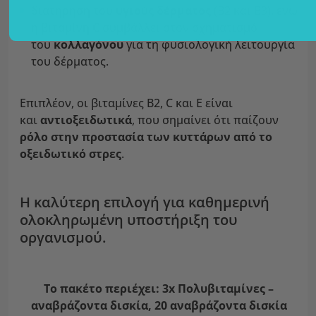
διατήρηση του
υγιούς δέρματος
(B2 και B3), ενώ
η βιταμίνη C συμβάλλει στον σχηματισμό
του
κολλαγόνου
για τη φυσιολογική λειτουργία
του δέρματος.
Επιπλέον, οι βιταμίνες B2, C και E είναι
και
αντιοξειδωτικά
, που σημαίνει ότι παίζουν
ρόλο στην προστασία των κυττάρων από το
οξειδωτικό στρες
.
Η καλύτερη επιλογή για καθημερινή
ολοκληρωμένη υποστήριξη του
οργανισμού.
Το πακέτο περιέχει: 3x Πολυβιταμίνες –
αναβράζοντα δισκία, 20 αναβράζοντα δισκία