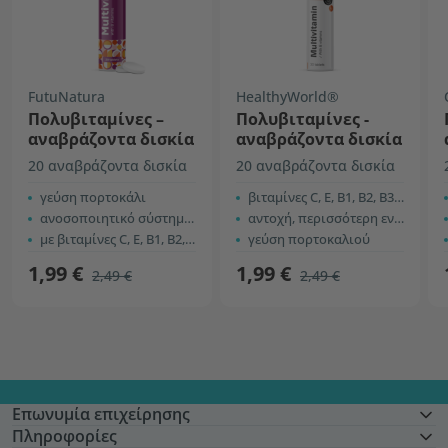
FutuNatura
HealthyWorld®
Πολυβιταμίνες –
Πολυβιταμίνες -
αναβράζοντα δισκία
αναβράζοντα δισκία
20 αναβράζοντα δισκία
20 αναβράζοντα δισκία
γεύση πορτοκάλι
βιταμίνες C, E, B1, B2, B3, B5, B6 και B12
ανοσοποιητικό σύστημα και ενέργεια
αντοχή, περισσότερη ενέργεια, κ.α.
με βιταμίνες C, E, B1, B2, B3, B5, B6 και B12
γεύση πορτοκαλιού
1,99 €
1,99 €
2,49 €
2,49 €
Επωνυμία επιχείρησης
Πληροφορίες