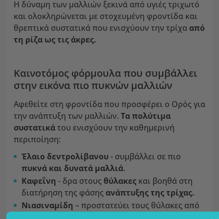
Η δύναμη των μαλλιών ξεκινά από υγιές τριχωτό
και ολοκληρώνεται με στοχευμένη φροντίδα και
θρεπτικά συστατικά που ενισχύουν την τρίχα
από
τη ρίζα ως τις άκρες.
Καινοτόμος φόρμουλα που συμβάλλει
στην εικόνα πιο πυκνών μαλλιών
Αφεθείτε στη φροντίδα που προσφέρει ο Ορός για
την ανάπτυξη των μαλλιών.
Τα πολύτιμα
συστατικά
του ενισχύουν την καθημερινή
περιποίηση:
Έλαιο δεντρολίβανου
- συμβάλλει σε πιο
πυκνά και δυνατά μαλλιά
.
Καφεΐνη
- δρα στους
θύλακες
και βοηθά στη
διατήρηση της φάσης
ανάπτυξης της τρίχας.
Νιασιναμίδη
– προστατεύει τους θύλακες από
οξειδωτικό στρες.