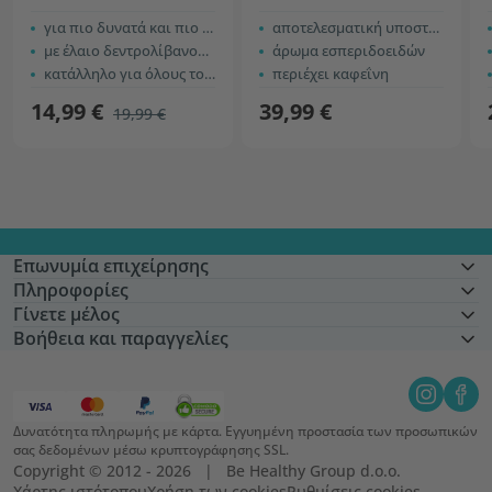
για πιο δυνατά και πιο πυκνά μαλλιά
αποτελεσματική υποστήριξη των μαλλιών
με έλαιο δεντρολίβανου και καφεΐνη
άρωμα εσπεριδοειδών
κατάλληλο για όλους τους τύπους μαλλιών
περιέχει καφεΐνη
14,99 €
39,99 €
19,99 €
Επωνυμία επιχείρησης
Πληροφορίες
Γίνετε μέλος
Βοήθεια και παραγγελίες
Δυνατότητα πληρωμής με κάρτα. Εγγυημένη προστασία των προσωπικών
σας δεδομένων μέσω κρυπτογράφησης SSL.
Copyright © 2012 - 2026   |   Be Healthy Group d.o.o.
Χάρτης ιστότοπου
Χρήση των cookies
Ρυθμίσεις cookies