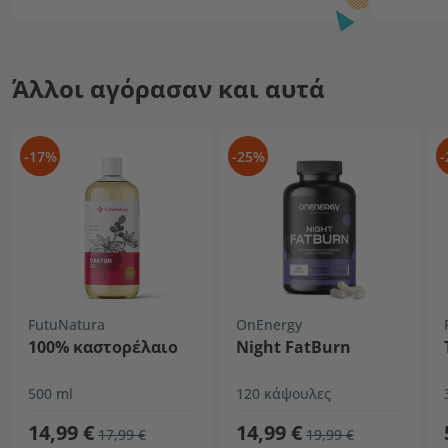
Άλλοι αγόρασαν και αυτά
-17%
-25%
-
FutuNatura
OnEnergy
100% καστορέλαιο
Night FatBurn
500 ml
120 κάψουλες
14,99 €
14,99 €
17,99 €
19,99 €