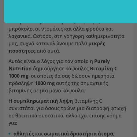
Η βιταμίνη C βρίσκεται σε πολλές τροφές, όπως τα
εσπεριδοειδή, τα κυνόροδα, τα μούρα, το
μπρόκολο, οι ντομάτες και άλλα φρούτα και
λαχανικά. Ωστόσο, στη γρήγορη καθημερινότητά
μας, συχνά καταναλώνουμε πολύ
μικρές
ποσότητες
από αυτά.
Αυτός είναι ο λόγος για τον οποίο η
Purely
Nutrition
δημιούργησε κάψουλες
Βιταμίνη C
1000 mg
, οι οποίες θα σας δώσουν ημερήσια
πρόσληψη
1000 mg
αυτής της σημαντικής
βιταμίνης σε μία μόνο κάψουλα.
Η
συμπληρωματική λήψη
βιταμίνης C
συνιστάται για όσους τρώνε μια διατροφή φτωχή
σε θρεπτικά συστατικά, αλλά έχει επίσης νόημα
για:
αθλητές
και
σωματικά δραστήρια άτομα
,