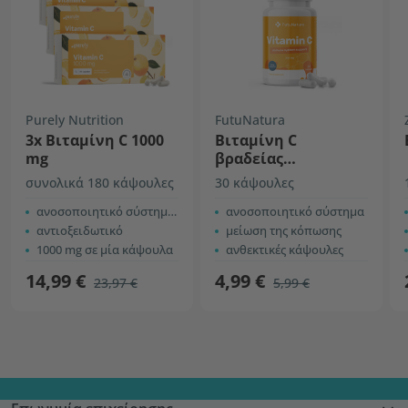
Purely Nutrition
FutuNatura
3x Βιταμίνη C 1000
Βιταμίνη C
mg
βραδείας
αποδέσμευσης
συνολικά 180 κάψουλες
30 κάψουλες
ανοσοποιητικό σύστημα + ενέργεια
ανοσοποιητικό σύστημα
αντιοξειδωτικό
μείωση της κόπωσης
1000 mg σε μία κάψουλα
ανθεκτικές κάψουλες
14,99 €
4,99 €
23,97 €
5,99 €