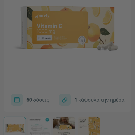
60
δόσεις
1
κάψουλα την ημέρα