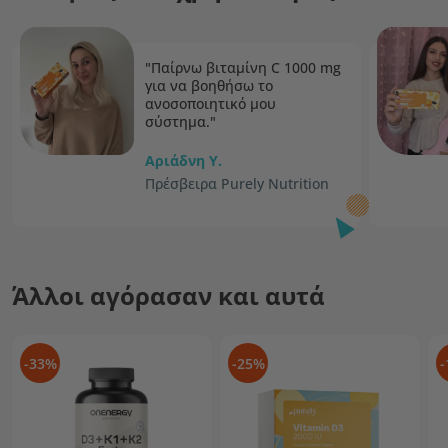
"Παίρνω βιταμίνη C 1000 mg
για να βοηθήσω το
ανοσοποιητικό μου
σύστημα."
Αριάδνη Υ.
Πρέσβειρα Purely Nutrition
Άλλοι αγόρασαν και αυτά
-33%
-25%
-