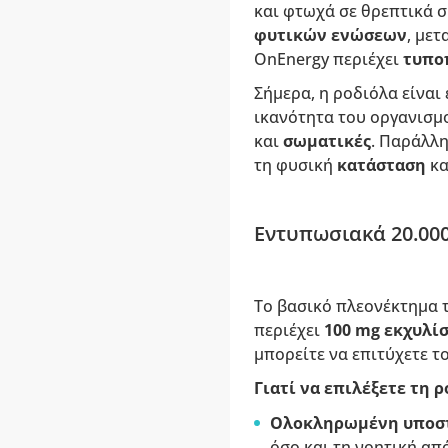
και φτωχά σε θρεπτικά σ
φυτικών ενώσεων
, με
OnEnergy περιέχει
τυπο
Σήμερα, η ροδιόλα είναι
ικανότητα του οργανισμ
και
σωματικές
. Παράλλη
τη φυσική
κατάσταση
κα
Εντυπωσιακά 20.000
Το βασικό πλεονέκτημα τ
περιέχει
100 mg εκχυλίσ
μπορείτε να επιτύχετε τ
Γιατί να επιλέξετε τη 
Ολοκληρωμένη υποστ
όσο και τη νοητική απ