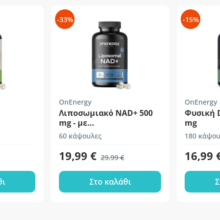
-33%
-15%
OnEnergy
OnEnergy
Λιποσωμιακό NAD+ 500
Φυσική 
mg - με
mg
τριμεθυλογλυκίνη
60 κάψουλες
180 κάψου
19,99 €
16,99 
29,99 €
θι
Στο καλάθι
Σ