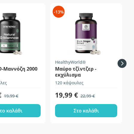
-13%
-
HealthyWorld®
D-Μαννόζη 2000
Μαύρο τζίντζερ -
εκχύλισμα
λες
120 κάψουλες
1
€
19,99 €
19,99 €
22,99 €
το καλάθι
Στο καλάθι