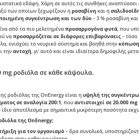
υστατικά εδάφη. Χάρη σε αυτές τις συνθήκες αναπτύσσει
ταξύ των οποίων ξεχωρίζουν η
ροσαβίνη
και η
σαλιδοσίδ
ποιημένη συγκέντρωση και των δύο
– 3 % ροσαβίνη και
 ένα από τα πιο μελετημένα
προσαρμογόνα φυτά
, που υπ
ού να
προσαρμόζεται σε διάφορες επιβαρύνσεις
– τόσο
λα, ενισχύει το νευρικό σύστημα και βοηθά στην
κόπωσ
ι την
αντοχή
, γι’ αυτό και είναι ιδιαίτερα δημοφιλής με
 mg ροδιόλα σε κάθε κάψουλα.
ης ροδιόλας της OnEnergy είναι η
υψηλή της συγκέντρ
ματος σε αναλογία 200:1
, που
αντιστοιχεί σε 20.000 mg
ο ίδιο αποτέλεσμα με σημαντικά μικρότερη ποσότητα εκχ
ροδιόλα της OnEnergy;
ήριξη για τον οργανισμό
– δρα συνολικά, υποστηρίζοντ
όδοση στην καθημερινότητα.