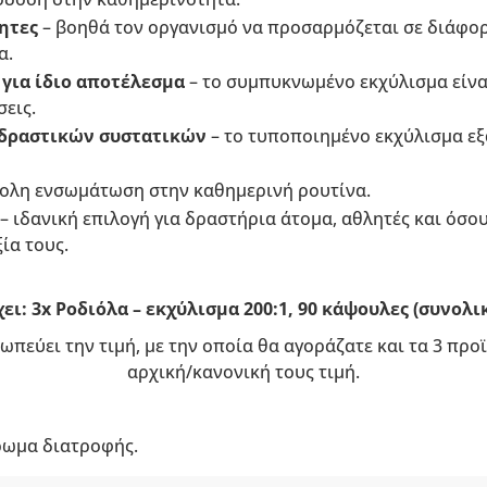
τητες
– βοηθά τον οργανισμό να προσαρμόζεται σε διάφορ
α.
για ίδιο αποτέλεσμα
– το συμπυκνωμένο εκχύλισμα είν
σεις.
δραστικών συστατικών
– το τυποποιημένο εκχύλισμα εξ
ολη ενσωμάτωση στην καθημερινή ρουτίνα.
– ιδανική επιλογή για δραστήρια άτομα, αθλητές και όσο
ία τους.
ει: 3x Ροδιόλα – εκχύλισμα 200:1, 90 κάψουλες (συνολι
ωπεύει την τιμή, με την οποία θα αγοράζατε και τα 3 πρ
αρχική/κανονική τους τιμή.
ρωμα διατροφής.