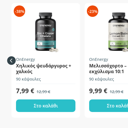
-38%
-23%
OnEnergy
OnEnergy
Χηλικός ψευδάργυρος +
Μελισσόχορτο –
χαλκός
εκχύλισμα 10:1
90 κάψουλες
90 κάψουλες
7,99 €
9,99 €
12,99 €
12,99 €
Στο καλάθι
Στο καλά