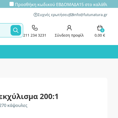
Προσθήκη κωδικού
ΕΒΔΟΜΑΔΑ15
στο καλάθι
Συχνές ερωτήσεις
info@futunatura.gr
0
211 234 3231
Σύνδεση προφίλ
0,00 €
 εκχύλισμα 200:1
 270 κάψουλες