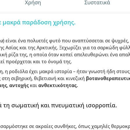
Χρήση
Συστατικά
με μακρά παράδοση χρήσης.
ea
) είναι ένα πολυετές φυτό που αναπτύσσεται σε ψυχρές, 
ης Ασίας και της Αρκτικής. Ξεχωρίζει για τα σαρκώδη φύλ
ική ρίζα της, η οποία όταν κοπεί απελευθερώνει ένα απα
εί προέρχεται και το όνομά της.
, η ροδιόλα έχει μακρά ιστορία – ήταν γνωστή ήδη στους 
στη σιβηρική, θιβετιανή και κινεζική
βοτανοθεραπευτι
μης
,
αντοχής
και
ανθεκτικότητας.
 τη σωματική και πνευματική ισορροπία.
οσαρμόστηκε σε ακραίες συνθήκες, όπως χαμηλές θερμοκρ