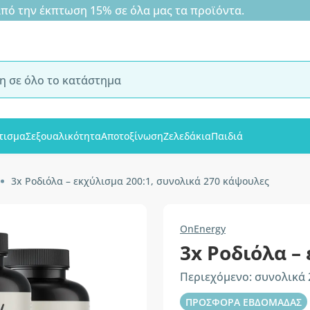
 την έκπτωση 15% σε όλα μας τα προϊόντα.
τισμα
Σεξουαλικότητα
Αποτοξίνωση
Ζελεδάκια
Παιδιά
3x Ροδιόλα – εκχύλισμα 200:1, συνολικά 270 κάψουλες
OnEnergy
3x Ροδιόλα –
Περιεχόμενο: συνολικά
ΠΡΟΣΦΟΡΑ ΕΒΔΟΜΑΔΑΣ