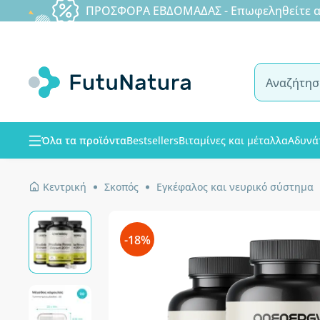
ΠΡΟΣΦΟΡΑ ΕΒΔΟΜΑΔΑΣ - Επωφεληθείτε από
Όλα τα προϊόντα
Bestsellers
Βιταμίνες και μέταλλα
Αδυνά
Κεντρική
Σκοπός
Εγκέφαλος και νευρικό σύστημα
-18%