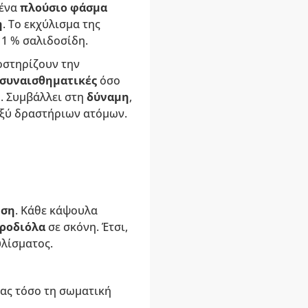
 ένα
πλούσιο φάσμα
η
. Το εκχύλισμα της
 1 % σαλιδοσίδη.
οστηρίζουν την
συναισθηματικές
όσο
η
. Συμβάλλει στη
δύναμη
,
ταξύ δραστήριων ατόμων.
ωση
. Κάθε κάψουλα
 ροδιόλα
σε σκόνη. Έτσι,
υλίσματος.
ας τόσο τη σωματική