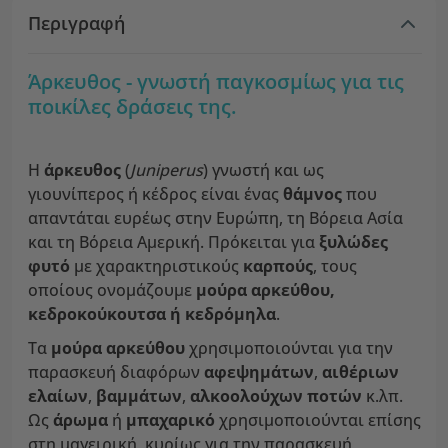
Περιγραφή
Άρκευθος - γνωστή παγκοσμίως για τις
ποικίλες δράσεις της.
Η
άρκευθος
(
Juniperus
) γνωστή και ως
γιουνίπερος ή κέδρος είναι ένας
θάμνος
που
απαντάται ευρέως στην Ευρώπη, τη Βόρεια Ασία
και τη Βόρεια Αμερική. Πρόκειται για
ξυλώδες
φυτό
με χαρακτηριστικούς
καρπούς
, τους
οποίους ονομάζουμε
μούρα αρκεύθου,
κεδροκούκουτσα ή κεδρόμηλα
.
Τα
μούρα αρκεύθου
χρησιμοποιούνται για την
παρασκευή διαφόρων
αφεψημάτων
,
αιθέριων
ελαίων
,
βαμμάτων
,
αλκοολούχων ποτών
κ.λπ.
Ως
άρωμα
ή
μπαχαρικό
χρησιμοποιούνται επίσης
στη μαγειρική, κυρίως για την παρασκευή