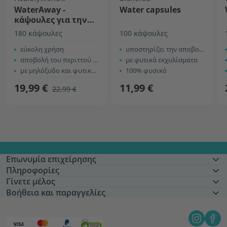
WaterAway -
Water capsules
κάψουλες για την
αποβολή νερού
180 κάψουλες
100 κάψουλες
εύκολη χρήση
υποστηρίζει την αποβολή υγρών
αποβολή του περιττού νερού από το σώμα
με φυτικά εκχυλίσματα
με μηλόξυδο και φυτικά εκχυλίσματα
100% φυσικό
19,99 €
11,99 €
22,99 €
Επωνυμία επιχείρησης
Πληροφορίες
Γίνετε μέλος
Βοήθεια και παραγγελίες