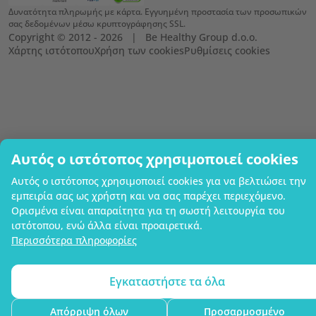
Δυνατότητα πληρωμής με κάρτα. Εγγυημένη προστασία των προσωπικών
σας δεδομένων μέσω κρυπτογράφησης SSL.
Copyright © 2012 - 2026   |   Be Healthy Group d.o.o.
Χάρτης ιστότοπου
Χρήση των cookies
Ρυθμίσεις cookies
Αυτός ο ιστότοπος χρησιμοποιεί cookies
Αυτός ο ιστότοπος χρησιμοποιεί cookies για να βελτιώσει την
εμπειρία σας ως χρήστη και να σας παρέχει περιεχόμενο.
Ορισμένα είναι απαραίτητα για τη σωστή λειτουργία του
ιστότοπου, ενώ άλλα είναι προαιρετικά.
Περισσότερα πληροφορίες
Εγκαταστήστε τα όλα
Απόρριψη όλων
Προσαρμοσμένο