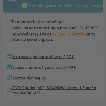
Προσθήκη κωδικού
ΕΒΔΟΜΑΔΑ15
στο καλ
Το προϊόν είναι
σε απόθεμα
Ανάλωση κατά προτίμηση πριν από:
31.07.2027
Παραγγείλετε μέσα σε
12 ώρα 37 λεπτά
και το
δέμα θα φύγει σήμερα.
Με την αγορά σας παίρνετε 0,27 €
Δωρεάν αποστολή άνω των 39,99 €
Τρόποι πληρωμής
ΕΛΤΑ Courier, ACS, BOX NOW lockers | Εύκολη
παραλαβή 24/7