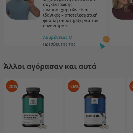
συγκέντρωσης
πολυσακχαριτών είναι
ιδανικός – αποτελεσματική
φυσική υποστήριξη για τον
οργανισμό.»
Λαυρέντιος M.
Πρεσβευτής της
HealthyWorld
Άλλοι αγόρασαν και αυτά
-20%
-26%
-