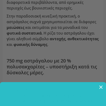
διαφορετικά περιβάλλοντα, από ερημικές
περιοχές έως βουνιστικές περιοχές.
Στην παραδοσιακή κινεζική πρακτική, ο
αστράγαλος συχνά χρησιμοποιείται σε διάφορες
μειώσεις
και εκτιμάται για τα μοναδικά του
φυτικά συστατικά
. Η ρίζα του αστράγαλου έχει
γίνει αληθινό σύμβολο
αντοχής
,
ανθεκτικότητας
και
φυσικής δύναμης
.
750 mg αστράγαλου με 20 %
πολυσακχαρίτες – υποστήριξη κατά τις
δύσκολες μέρες.
Το εκχύλισμα αστραγάλου είναι ιδανικό για όσους
αναζητούν ένα
πρακτικό
συμπλήρωμα για
υποστήριξη του σώματος καθ’ όλη τη διάρκεια