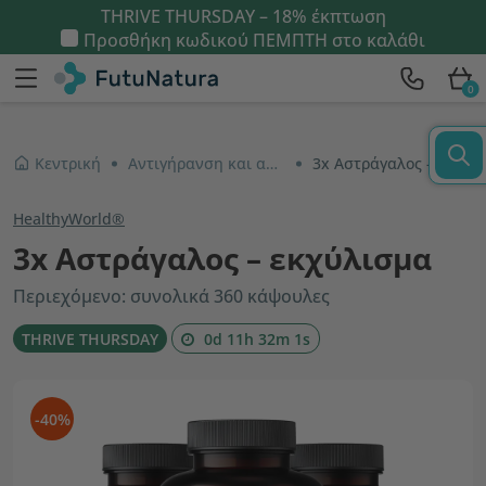
THRIVE THURSDAY – 18% έκπτωση
Προσθήκη κωδικού
ΠΕΜΠΤΗ
στο καλάθι
0
Κεντρική
Αντιγήρανση και αντιοξειδωτικά
3x Αστράγαλος – εκχύλισμα
HealthyWorld®
3x Αστράγαλος – εκχύλισμα
Περιεχόμενο: συνολικά 360 κάψουλες
THRIVE THURSDAY
0d 11h 32m 0s
-40%