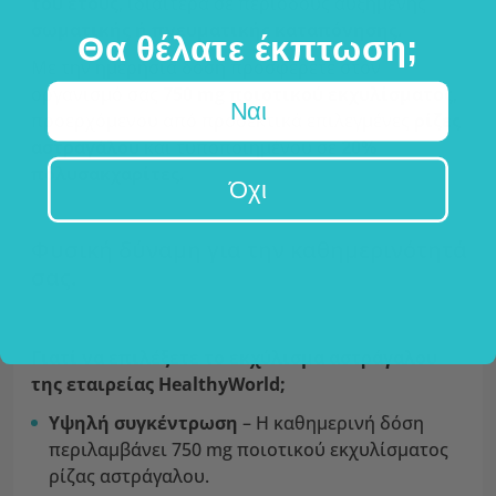
του έτους
, ιδιαίτερα σε περιόδους αυξημένης
σωματικής ή πνευματικής καταπόνησης.
Θα θέλατε έκπτωση;
Με την ημερήσια δόση προσφέρετε στον
οργανισμό σας
750 mg ποιοτικού εκχυλίσματος
,
Ναι
προερχόμενου από προσεκτικά επιλεγμένες
ρίζες
αστραγάλου
και τυποποιημένου σε
20%
πολυσακχαρίτες.
Όχι
Φυσική δύναμη για την καθημερινότητά
σας.
Γιατί να επιλέξετε το εκχύλισμα αστράγαλου
της εταιρείας HealthyWorld;
Υψηλή συγκέντρωση
– Η καθημερινή δόση
περιλαμβάνει 750 mg ποιοτικού εκχυλίσματος
ρίζας αστράγαλου.