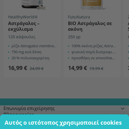
HealthyWorld®
FutuNatura
Αστράγαλος –
BIO Αστράγαλος σε
εκχύλισμα
σκόνη
120 κάψουλες
250 γρ
ρίζα
Astragalus membranaceus
100% σκόνη ρίζας
Astragalus membranaceus
750 mg ανά δόση
φυσική πηγή διατροφικών ινών
20 % πολυσακχαρίτες
προσθήκη σε smoothies και άλλα ροφήματα
16,99 €
14,99 €
24,99 €
19,99 €
Επωνυμία επιχείρησης
Πληροφορίες
Γίνετε μέλος
Αυτός ο ιστότοπος χρησιμοποιεί cookies
Βοήθεια και παραγγελίες