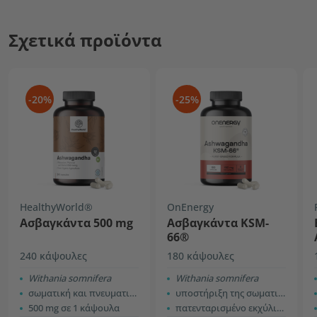
Σχετικά προϊόντα
-20%
-25%
HealthyWorld®
OnEnergy
Ασβαγκάντα 500 mg
Ασβαγκάντα KSM-
66®
240 κάψουλες
180 κάψουλες
Withania somnifera
Withania somnifera
σωματική και πνευματική απόδοση
υποστήριξη της σωματικής και ψυχικής απόδοσης
500 mg σε 1 κάψουλα
πατενταρισμένο εκχύλισμα KSM-66®