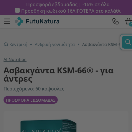
Προσφορά εβδομάδας | -16% σε όλα
Προσθήκη κωδικού
16ΛΙΓΟΤΕΡΑ
στο καλάθι
Κεντρική
Ανδρική γονιμότητα
Aσβακγάντα KSM-66® - για άντρες
AllNutrition
Aσβακγάντα KSM-66® - για
άντρες
Περιεχόμενο: 60 κάψουλες
ΠΡΟΣΦΟΡΑ ΕΒΔΟΜΑΔΑΣ