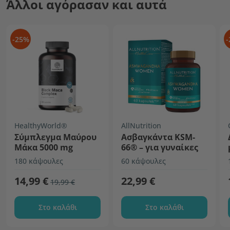
Άλλοι αγόρασαν και αυτά
-25%
-
HealthyWorld®
AllNutrition
Σύμπλεγμα Μαύρου
Aσβαγκάντα KSM-
Μάκα 5000 mg
66® – για γυναίκες
180 κάψουλες
60 κάψουλες
14,99 €
22,99 €
19,99 €
Στο καλάθι
Στο καλάθι