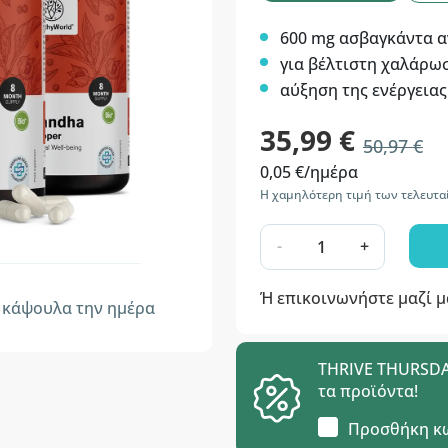
600 mg ασβαγκάντα 
για βέλτιστη χαλάρω
αύξηση της ενέργειας
35,99 €
50,97 €
0,05 €/ημέρα
Η χαμηλότερη τιμή των τελευτα
-
+
Ή επικοινωνήστε μαζί 
κάψουλα την ημέρα
THRIVE THURSDAY
τα προϊόντα!
Προσθήκη κ