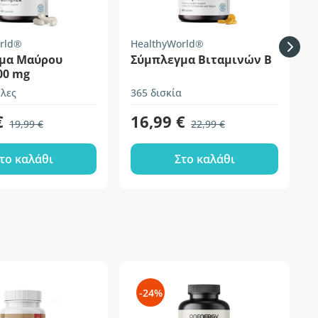
rld®
HealthyWorld®
H
μα Μαύρου
Σύμπλεγμα Βιταμινών Β
00 mg
λες
365 δισκία
1
€
16,99 €
19,99 €
22,99 €
το καλάθι
Στο καλάθι
-24%