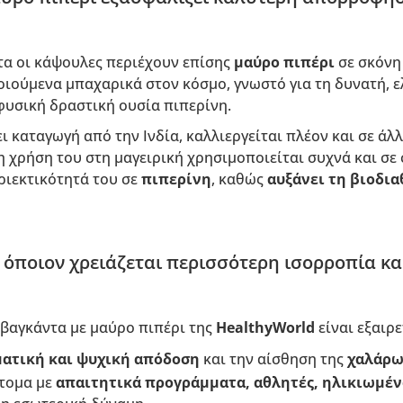
τα οι κάψουλες περιέχουν επίσης
μαύρο πιπέρι
σε σκόνη 
οιούμενα μπαχαρικά στον κόσμο, γνωστό για τη δυνατή, 
φυσική δραστική ουσία πιπερίνη.
ι καταγωγή από την Ινδία, καλλιεργείται πλέον και σε άλ
η χρήση του στη μαγειρική χρησιμοποιείται συχνά και σ
ριεκτικότητά του σε
πιπερίνη
, καθώς
αυξάνει τη βιοδι
α όποιον χρειάζεται περισσότερη ισορροπία κ
σβαγκάντα με μαύρο πιπέρι της
HealthyWorld
είναι εξαιρε
ατική και ψυχική απόδοση
και την αίσθηση της
χαλάρω
άτομα με
απαιτητικά προγράμματα, αθλητές, ηλικιωμέν