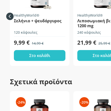
HealthyWorld®
HealthyWorld®
Σελήνιο + ψευδάργυρος
Λιποσωμιακή βι
1200 mg
120 κάψουλες
240 κάψουλες
9,99 €
21,99 €
14,99 €
25,99 €
Στο καλάθι
Στο καλά
Σχετικά προϊόντα
-24%
-20%