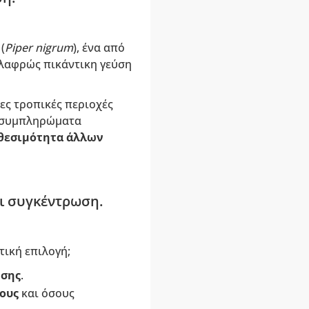
(
Piper nigrum
), ένα από
ελαφρώς πικάντικη γεύση
λες τροπικές περιοχές
ε συμπληρώματα
αθεσιμότητα άλλων
αι συγκέντρωση.
τική επιλογή;
σης
.
ους
και όσους