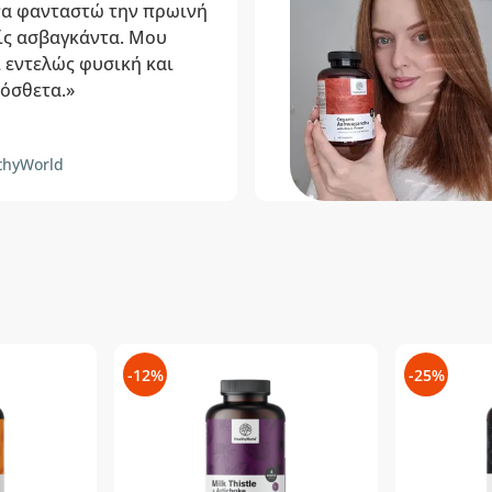
να φανταστώ την πρωινή
ίς ασβαγκάντα. Μου
ι εντελώς φυσική και
όσθετα.»
thyWorld
-12%
-25%