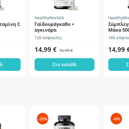
HealthyWorld®
HealthyWo
ταμίνη C
Γαϊδουράγκαθο +
Σύμπλεγ
αγκινάρα
Μάκα 50
120 κάψουλες
180 κάψου
14,99 €
14,99 
16,99 €
θι
Στο καλάθι
Σ
-25%
-6%