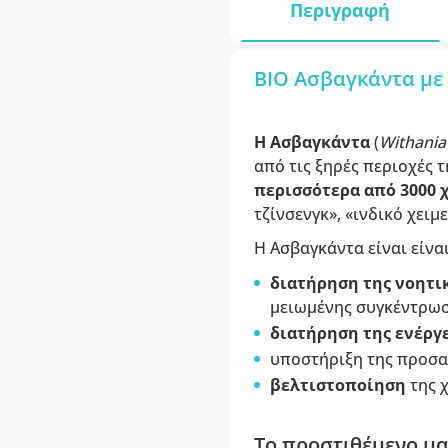
Περιγραφή
BIO Ασβαγκάντα με 
Η Ασβαγκάντα
(
Withania
από τις ξηρές περιοχές τ
περισσότερα από 3000 
τζίνσενγκ», «ινδικό χειμ
Η Ασβαγκάντα είναι είνα
διατήρηση της νοητι
μειωμένης συγκέντρωσ
διατήρηση της ενέργ
υποστήριξη της προσα
βελτιστοποίηση
της χ
Το προστιθέμενο μ