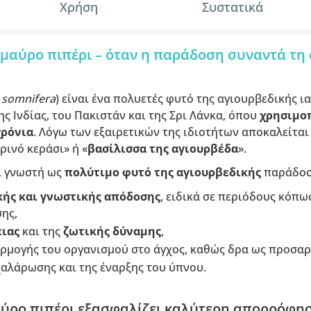
Χρήση
Συστατικά
μαύρο πιπέρι – όταν η παράδοση συναντά τη
 somnifera
) είναι ένα πολυετές φυτό της αγιουρβεδικής ι
ης Ινδίας, του Πακιστάν και της Σρι Λάνκα, όπου
χρησιμοπ
χρόνια
. Λόγω των εξαιρετικών της ιδιοτήτων αποκαλείται
ερινό κεράσι» ή «
βασίλισσα της αγιουρβέδα
».
ι γνωστή ως
πολύτιμο φυτό της αγιουρβεδικής
παράδοση
κής και γνωστικής απόδοσης
, ειδικά σε περιόδους κόπω
ης,
ειας
και της
ζωτικής δύναμης
,
ρμογής του οργανισμού στο άγχος, καθώς δρα ως προσα
αλάρωσης και της έναρξης του ύπνου.
αύρο πιπέρι εξασφαλίζει καλύτερη απορρόφη