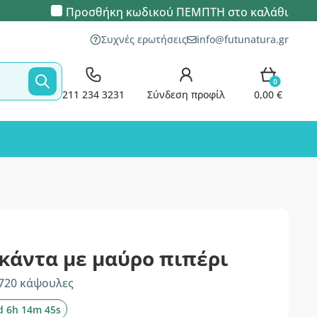
Προσθήκη κωδικού
ΠΕΜΠΤΗ
στο καλάθι
Συχνές ερωτήσεις
info@futunatura.gr
0
211 234 3231
Σύνδεση προφίλ
0,00 €
κάντα με μαύρο πιπέρι
 720 κάψουλες
d 6h 14m 44s