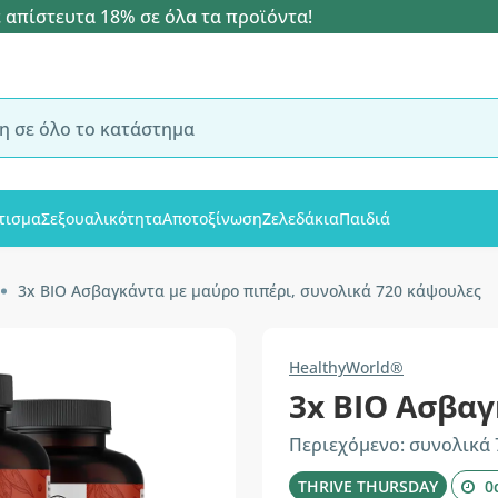
 απίστευτα 18% σε όλα τα προϊόντα!
τισμα
Σεξουαλικότητα
Αποτοξίνωση
Ζελεδάκια
Παιδιά
3x BIO Ασβαγκάντα με μαύρο πιπέρι, συνολικά 720 κάψουλες
HealthyWorld®
3x BIO Ασβαγ
Περιεχόμενο: συνολικά
THRIVE THURSDAY
0