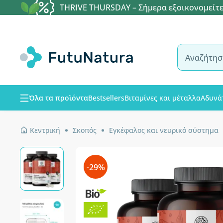
THRIVE THURSDAY – Σήμερα εξοικονομείτε
Όλα τα προϊόντα
Bestsellers
Βιταμίνες και μέταλλα
Αδυνά
Κεντρική
Σκοπός
Εγκέφαλος και νευρικό σύστημα
-29%