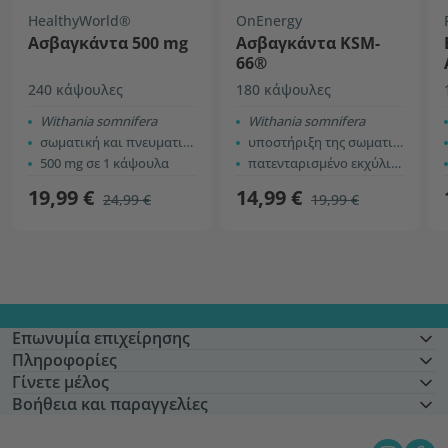
HealthyWorld®
OnEnergy
Ασβαγκάντα 500 mg
Ασβαγκάντα KSM-
66®
240 κάψουλες
180 κάψουλες
Withania somnifera
Withania somnifera
σωματική και πνευματική απόδοση
υποστήριξη της σωματικής και ψυχικής απόδοσης
500 mg σε 1 κάψουλα
πατενταρισμένο εκχύλισμα KSM-66®
19,99 €
14,99 €
24,99 €
19,99 €
Επωνυμία επιχείρησης
Πληροφορίες
Γίνετε μέλος
Βοήθεια και παραγγελίες