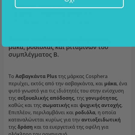
βέλτιστη χαλάρωση
,
ψυχική
και
σωματική ευεξία
και
διατήρηση του επιπέδου ενέργειας.
Τέλειος συνδυασμός ασβαγκάντας,
μάκα, ροδιόλας και βιταμινών του
συμπλέγματος Β.
Το
Aσβαγκάντα Plus
της μάρκας Cosphera
περιέχει, εκτός από την ασβαγκάντα, και
μάκα
, ένα
φυτό γνωστό για τις ιδιότητές του στην ενίσχυση
της
σεξουαλικής απόδοσης
, της
γονιμότητας
,
καθώς και της
σωματικής
και
ψυχικής αντοχής
.
Επιπλέον, περιλαμβάνει και
ροδιόλα
, η οποία
καταναλώνεται κυρίως για την
αντιοξειδωτική
της
δράση
και τα ευεργετικά της οφέλη για
ολόκληρο τον οργανισμό.