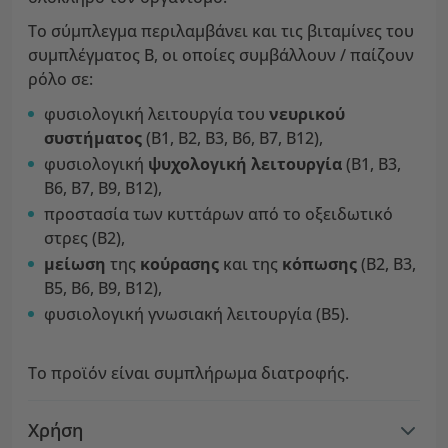
Το σύμπλεγμα περιλαμβάνει και τις βιταμίνες του
συμπλέγματος Β, οι οποίες συμβάλλουν / παίζουν
ρόλο σε:
φυσιολογική λειτουργία του
νευρικού
συστήματος
(Β1, Β2, Β3, Β6, Β7, Β12),
φυσιολογική
ψυχολογική λειτουργία
(Β1, Β3,
Β6, Β7, Β9, Β12),
προστασία των κυττάρων από το οξειδωτικό
στρες (Β2),
μείωση
της
κούρασης
και της
κόπωσης
(Β2, Β3,
Β5, Β6, Β9, Β12),
φυσιολογική γνωσιακή λειτουργία (Β5).
Το προϊόν είναι συμπλήρωμα διατροφής.
Χρήση