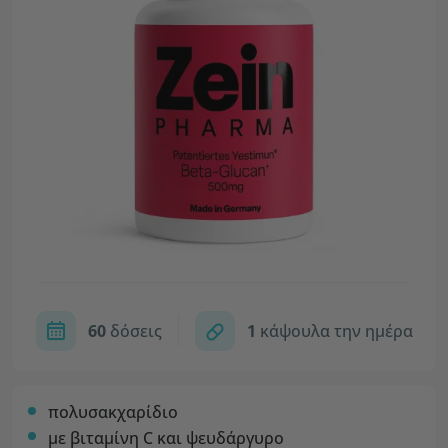
60
δόσεις
1
κάψουλα την ημέρα
πολυσακχαρίδιο
με βιταμίνη C και ψευδάργυρο