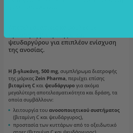
ελεγχόμενη διαδικασία και δεν περιέχει γλουτένη
ή άλλα αλλεργιογόνα.
Αποτελεσματικές κάψουλες με
προσθήκη βιταμίνης C και
ψευδαργύρου για επιπλέον ενίσχυση
της ανοσίας.
Η β-γλυκάνη, 500 mg
, συμπλήρωμα διατροφής
της μάρκας
Zein Pharma
, περιέχει επίσης
βιταμίνη C
και
ψευδάργυρο
για ακόμα
μεγαλύτερη αποτελεσματικότητα και δράση, τα
οποία συμβάλλουν:
λειτουργία του
ανοσοποιητικού συστήματος
(βιταμίνη C και ψευδάργυρος),
προστασία των κυττάρων από το οξειδωτικό
στρες (βιταμίνη C και ψευδάργυρος),