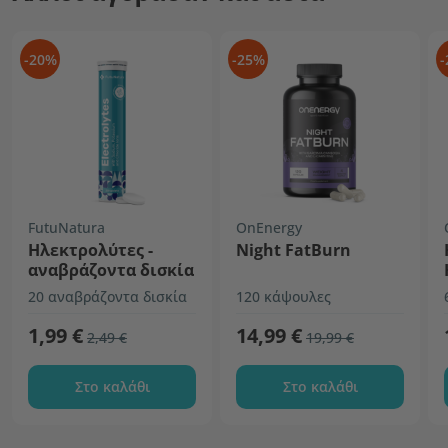
-20%
-25%
-
FutuNatura
OnEnergy
Ηλεκτρολύτες -
Night FatBurn
αναβράζοντα δισκία
20 αναβράζοντα δισκία
120 κάψουλες
1,99 €
14,99 €
2,49 €
19,99 €
Στο καλάθι
Στο καλάθι