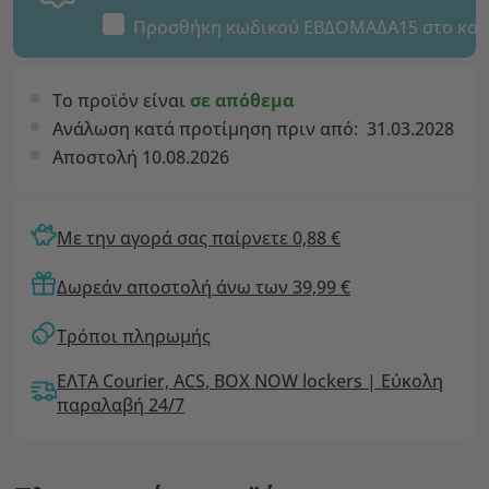
Προσθήκη κωδικού
ΕΒΔΟΜΑΔΑ15
στο καλ
Το προϊόν είναι
σε απόθεμα
Ανάλωση κατά προτίμηση πριν από:
31.03.2028
Αποστολή 10.08.2026
Με την αγορά σας παίρνετε 0,88 €
Δωρεάν αποστολή άνω των 39,99 €
Τρόποι πληρωμής
ΕΛΤΑ Courier, ACS, BOX NOW lockers | Εύκολη
παραλαβή 24/7