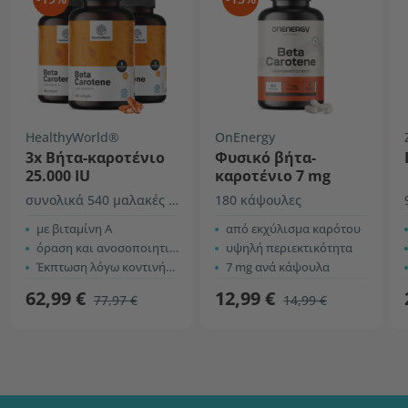
HealthyWorld®
OnEnergy
3x Βήτα-καροτένιο
Φυσικό βήτα-
25.000 IU
καροτένιο 7 mg
συνολικά 540 μαλακές κάψουλες
180 κάψουλες
με βιταμίνη Α
από εκχύλισμα καρότου
όραση και ανοσοποιητικό σύστημα
υψηλή περιεκτικότητα
Έκπτωση λόγω κοντινής ημερομηνίας λήξης
7 mg ανά κάψουλα
62,99 €
12,99 €
77,97 €
14,99 €