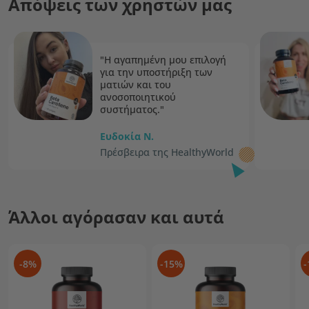
Απόψεις των χρηστών μας
"Η αγαπημένη μου επιλογή
για την υποστήριξη των
ματιών και του
ανοσοποιητικού
συστήματος."
Ευδοκία N.
Πρέσβειρα της HealthyWorld
Άλλοι αγόρασαν και αυτά
-8%
-15%
-