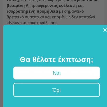
βιταμίνη Α
, προσφέροντας
ευέλικτη
και
ισορροπημένη προμήθεια
με σημαντικό
θρεπτικό συστατικό και επομένως δεν αποτελεί
κίνδυνο υπερκατανάλωσης.
Εξασφαλίστε ολοκληρωμένη
υποστήριξη της όρασης και ταυτόχρονα
βελτιώστε την ανόσια σας.
Θα θέλατε έκπτωση;
Οι κάψουλες με βήτα-καροτένιο της εταιρείας
Ναι
HealthyWorld
περιέχουν επίσης
βιταμίνη
Α
, η
οποία είναι μία από τις πιο σημαντικές βιταμίνες
για την
διατήρηση της όρασης
. Επιπλέον,
Όχι
παίζει ρόλο/συμβάλλει στη:
λειτουργία του
ανοσοποιητικού συστήματος
,
διατήρηση της κατάστασης του
δέρματος
και