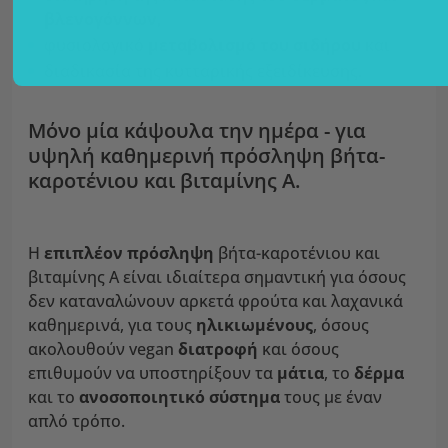
βλενογόννων,
φυσιολογικό
μεταβολισμό του σιδήρου
και
διαδικασία της κυτταρικής εξειδίκευσης.
Μόνο μία κάψουλα την ημέρα - για
υψηλή καθημερινή πρόσληψη βήτα-
καροτένιου και βιταμίνης Α.
Η
επιπλέον πρόσληψη
βήτα-καροτένιου και
βιταμίνης Α είναι ιδιαίτερα σημαντική για όσους
δεν καταναλώνουν αρκετά φρούτα και λαχανικά
καθημερινά, για τους
ηλικιωμένους
, όσους
ακολουθούν vegan
διατροφή
και όσους
επιθυμούν να υποστηρίξουν τα
μάτια
, το
δέρμα
και το
ανοσοποιητικό σύστημα
τους με έναν
απλό τρόπο.