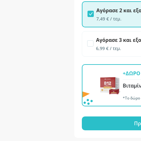
Αγόρασε 2 και ε
7,49 € / τεμ.
Αγόρασε 3 και εξ
6,99 € / τεμ.
+ΔΩΡΟ 
Βιταμί
*Το δώρο 
Πρ