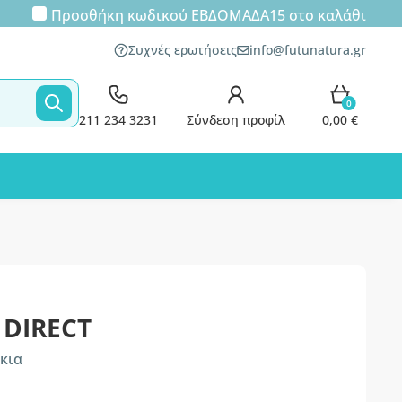
Προσθήκη κωδικού
ΕΒΔΟΜΑΔΑ15
στο καλάθι
Συχνές ερωτήσεις
info@futunatura.gr
0
211 234 3231
Σύνδεση προφίλ
0,00 €
 DIRECT
κια