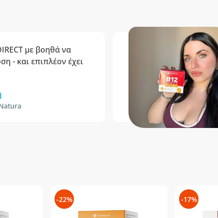
DIRECT με βοηθά να
η - και επιπλέον έχει
η
Natura
-22%
-17%