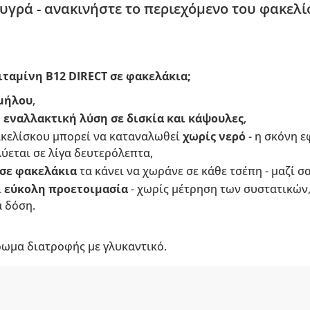
γρά - ανακινήστε το περιεχόμενο του φακελί
Βιταμίνη B12 DIRECT σε φακελάκια;
μήλου
,
 εναλλακτική λύση σε δισκία και κάψουλες
,
ακελίσκου μπορεί να καταναλωθεί
χωρίς νερό
- η σκόνη 
ύεται σε λίγα δευτερόλεπτα,
 σε φακελάκια
τα κάνει να χωράνε σε κάθε τσέπη - μαζί σα
ι
εύκολη προετοιμασία
- χωρίς μέτρηση των συστατικών,
 δόση.
ρωμα διατροφής με γλυκαντικό.