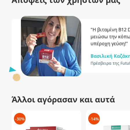
"Η βιταμίνη B12 
μειώσω την κόπωσ
υπέροχη γεύση!"
Βασιλική Καζάκ
Πρέσβειρα της Futu
Άλλοι αγόρασαν και αυτά
-30%
-14%