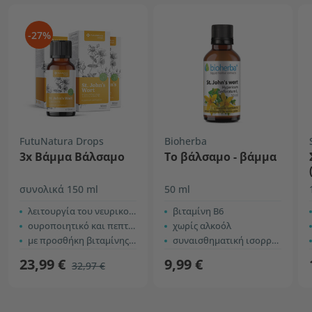
-27%
FutuNatura Drops
Bioherba
3x Βάμμα Βάλσαμο
Το βάλσαμο - βάμμα
συνολικά 150 ml
50 ml
λειτουργία του νευρικού συστήματος
βιταμίνη B6
ουροποιητικό και πεπτικό σύστημα
χωρίς αλκοόλ
με προσθήκη βιταμίνης Β6
συναισθηματική ισορροπία
23,99 €
9,99 €
32,97 €