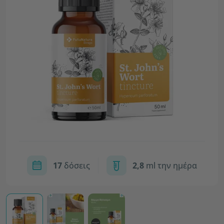
17
δόσεις
2,8
ml την ημέρα