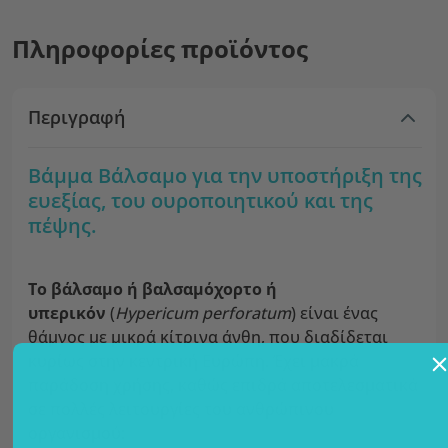
Πληροφορίες προϊόντος
Περιγραφή
Βάμμα Βάλσαμο για την υποστήριξη της
ευεξίας, του ουροποιητικού και της
πέψης.
Το βάλσαμο ή βαλσαμόχορτο ή
υπερικόν
(
Hypericum perforatum
) είναι ένας
θάμνος με μικρά κίτρινα άνθη, που διαδίδεται
κυρίως στην κεντρική Ευρώπη. Έχει μακρά
παράδοση χρήσης, καθώς επιδρά αποτελεσματικά
σε πολλές λειτουργίες του ανθρώπινου
οργανισμού: