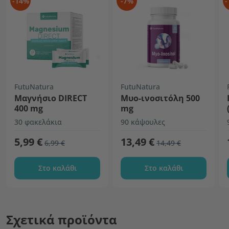
-14%
-7%
-
FutuNatura
FutuNatura
Μαγνήσιο DIRECT
Μυο-ινοσιτόλη 500
400 mg
mg
30 φακελάκια
90 κάψουλες
5,99 €
13,49 €
6,99 €
14,49 €
Στο καλάθι
Στο καλάθι
Σχετικά προϊόντα