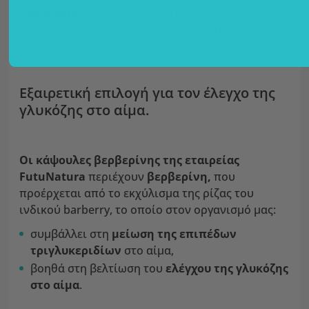
αλκαλοειδή
και έχει ευεργετική επίδραση σε
πολλές λειτουργίες του οργανισμού μας.
Χρησιμοποιείται από τον Μεσαίωνα.
Εξαιρετική επιλογή για τον έλεγχο της
γλυκόζης στο αίμα.
Οι κάψουλες βερβερίνης της εταιρείας
FutuNatura
περιέχουν
βερβερίνη,
που
προέρχεται από το εκχύλισμα της ρίζας του
ινδικού barberry, το οποίο στον οργανισμό μας:
συμβάλλει στη
μείωση της επιπέδων
τριγλυκεριδίων
στο αίμα,
βοηθά στη βελτίωση του
ελέγχου της γλυκόζης
στο αίμα
.