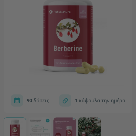
90
δόσεις
1
κάψουλα την ημέρα