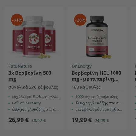
-31%
-20%
FutuNatura
OnEnergy
3x Βερβερίνη 500
Βερβερίνη HCL 1000
mg
mg - με πιπερίνη
και χρώμιο
συνολικά 270 κάψουλες
180 κάψουλες
εκχύλισμα
Berberis aristata
1000 mg σε 2 κάψουλες
ινδικό barberry
έλεγχος γλυκόζης στο αίμα
έλεγχος γλυκόζης στο αίμα
μεταβολισμός μακροθρεπτικών
26,99 €
19,99 €
38,97 €
24,99 €