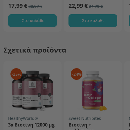
17,99 €
22,99 €
20,99 €
24,99 €
Στο καλάθι
Στο καλάθι
Σχετικά προϊόντα
-35%
-24%
HealthyWorld®
Sweet Nutribites
3x Βιοτίνη 12000 µg
Βιοτίνη +