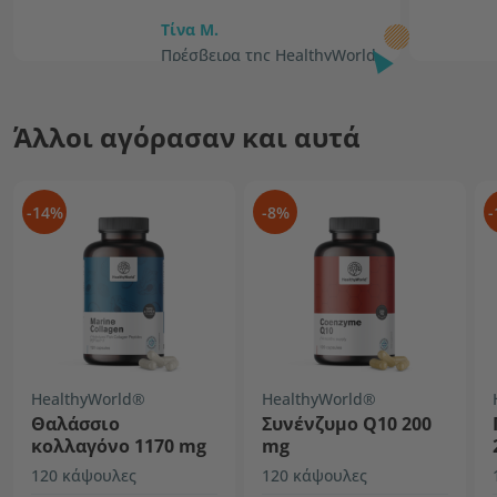
Τίνα Μ.
Πρέσβειρα της HealthyWorld
Άλλοι αγόρασαν και αυτά
-14%
-8%
-
HealthyWorld®
HealthyWorld®
Θαλάσσιο
Συνένζυμο Q10 200
κολλαγόνο 1170 mg
mg
120 κάψουλες
120 κάψουλες