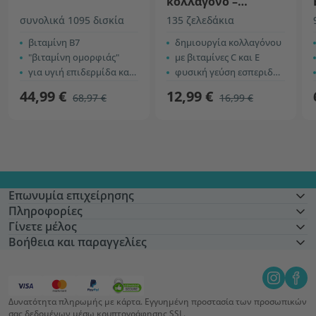
κολλαγόνο –
ζελεδάκια για
συνολικά 1095 δισκία
135 ζελεδάκια
μαλλιά, δέρμα και
βιταμίνη B7
νύχια
δημιουργία κολλαγόνου
"βιταμίνη ομορφιάς"
με βιταμίνες C και E
για υγιή επιδερμίδα και μαλλιά
φυσική γεύση εσπεριδοειδών
44,99 €
12,99 €
68,97 €
16,99 €
Επωνυμία επιχείρησης
Πληροφορίες
Γίνετε μέλος
Βοήθεια και παραγγελίες
Δυνατότητα πληρωμής με κάρτα. Εγγυημένη προστασία των προσωπικών
σας δεδομένων μέσω κρυπτογράφησης SSL.