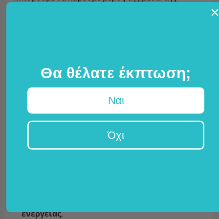
διατροφής μας και οι φυσικές πηγές βιοτίνης
περιλαμβάνουν αυγά, ξηρούς καρπούς και
σπόρους, ψάρια, πουλερικά, όσπρια, κουνουπίδι
κ.λπ.
Θα θέλατε έκπτωση;
Β7 - γνωστή και ως βιταμίνη ομορφιάς,
καθώς βοηθά στη διατήρηση υγιούς
δέρματος και μαλλιών.
Ναι
Πολλοί αποκαλούν τη βιοτίνη επίσης
βιταμίνη
Όχι
ομορφιάς
, καθώς συμβάλλει, μεταξύ άλλων, στη
διατήρηση
υγιούς επιδερμίδας και μαλλιών
.
Επιπλέον,
συμβάλλει:
φυσιολογική λειτουργία των μεταβολικών
διεργασιών που αποσκοπούν στην
παραγωγή
ενέργειας
,