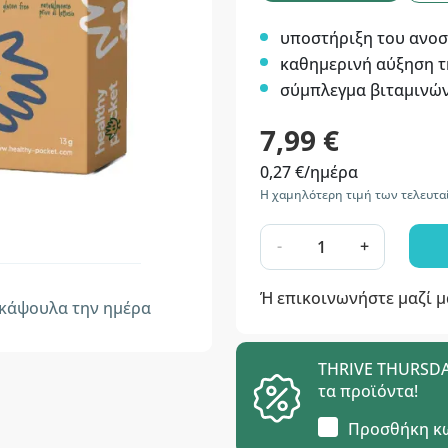
υποστήριξη του ανο
καθημερινή αύξηση τ
σύμπλεγμα βιταμινών
7,99 €
0,27 €/ημέρα
Η χαμηλότερη τιμή των τελευταί
-
+
Ή επικοινωνήστε μαζί 
κάψουλα την ημέρα
THRIVE THURSDAY
τα προϊόντα!
Προσθήκη κ