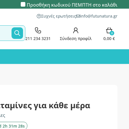
Προσθήκη κωδικού
ΠΕΜΠΤΗ
στο καλάθι
Συχνές ερωτήσεις
info@futunatura.gr
0
211 234 3231
Σύνδεση προφίλ
0,00 €
βιταμίνες για κάθε μέρα
λες
d 2h 31m 27s