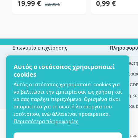
19,99 €
0,99 €
22,99 €
Επωνυμία επιχείρησης
Πληροφορί
Πιστοποίηση ECO
Συχνές ερωτή
Αυτός ο ιστότοπος χρησιμοποιεί
cookies
Επικοινωνία
Brands/εταιρ
Αυτός ο ιστότοπος χρησιμοποιεί cookies για
Σχετικά με εμάς
Εργαλεία GD
να βελτιώσει την εμπειρία σας ως χρήστη και
Παράδοση κα
να σας παρέχει περιεχόμενο. Ορισμένα είναι
απαραίτητα για τη σωστή λειτουργία του
Γενικοί όροι 
ιστότοπου, ενώ άλλα είναι προαιρετικά.
Περισσότερα πληροφορίες
Δυνατότητα πληρωμής με 