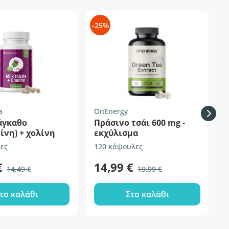
-25%
-
a
OnEnergy
S
άγκαθο
Πράσινο τσάι 600 mg -
ίνη) + χολίνη
εκχύλισμα
ες
120 κάψουλες
2
€
14,99 €
14,49 €
19,99 €
το καλάθι
Στο καλάθι