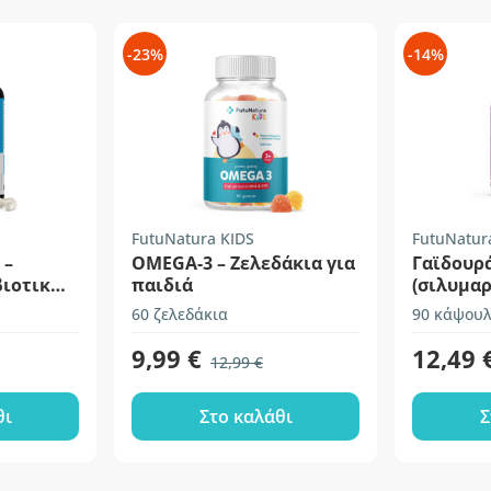
-23%
-14%
FutuNatura KIDS
FutuNatur
 –
OMEGA-3 – Ζελεδάκια για
Γαϊδουρ
βιοτικών
παιδιά
(σιλυμαρ
60 ζελεδάκια
90 κάψουλ
9,99 €
12,49 
12,99 €
θι
Στο καλάθι
Σ