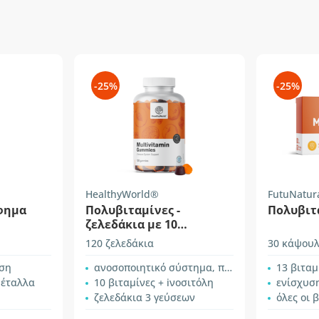
-25%
-25%
HealthyWorld®
FutuNatur
φημα
Πολυβιταμίνες -
Πολυβιτ
ζελεδάκια με 10
βιταμίνες
120 ζελεδάκια
30 κάψουλ
ση
ανοσοποιητικό σύστημα, περισσότερη ενέργεια
13 βιταμ
μέταλλα
10 βιταμίνες + iνοσιτόλη
ενίσχυση ανο
ζελεδάκια 3 γεύσεων
όλες οι βι