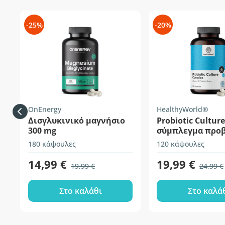
-25%
-20%
OnEnergy
HealthyWorld®
Δισγλυκινικό μαγνήσιο
Probiotic Culture
300 mg
σύμπλεγμα προ
καλλιεργειών
180 κάψουλες
120 κάψουλες
14,99 €
19,99 €
19,99 €
24,99 €
Στο καλάθι
Στο καλά