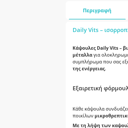
Περιγραφή
Daily Vits – ισορρ
Κάψουλες Daily Vits – β
μέταλλα
για ολοκληρωμ
συμπλήρωμα που σας εξ
της ενέργειας
.
Εξαιρετική φόρμουλα
Κάθε κάψουλα συνδυάζει
ποικίλων
μικροθρεπτι
Με τη λήψη των καψουλώ