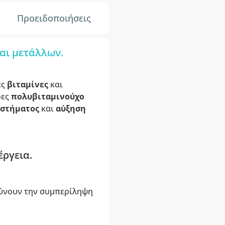
Προειδοποιήσεις
αι μετάλλων.
ες
βιταμίνες
και
ρες
πολυβιταμινούχο
υστήματος
και
αύξηση
έργεια.
λύνουν την συμπερίληψη