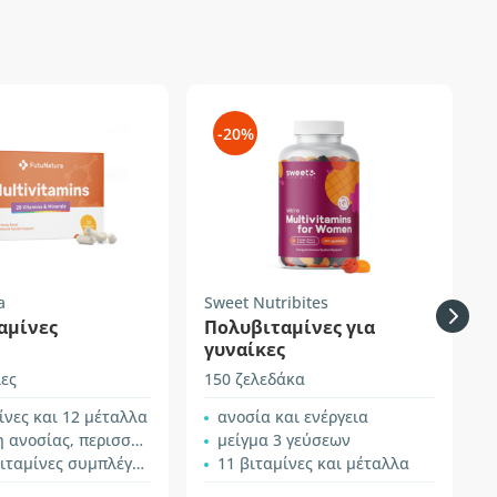
-20%
a
Sweet Nutribites
W
αμίνες
Πολυβιταμίνες για
γυναίκες
ες
150 ζελεδάκα
4
ίνες και 12 μέταλλα
ανοσία και ενέργεια
σίας, περισσότερη ενέργεια
μείγμα 3 γεύσεων
ταμίνες συμπλέγματος Β
11 βιταμίνες και μέταλλα