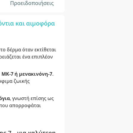
Προειδοποιήσεις
δόντια και αιμοφόρα
στο δέρμα όταν εκτίθεται
χρειάζεται ένα επιπλέον
ή
MK-7 ή μενακινόνη-7
.
ρόφιμα ζωικής
όγια
, γνωστή επίσης ως
 που απορροφάται
ς-7 – για καλύτερη