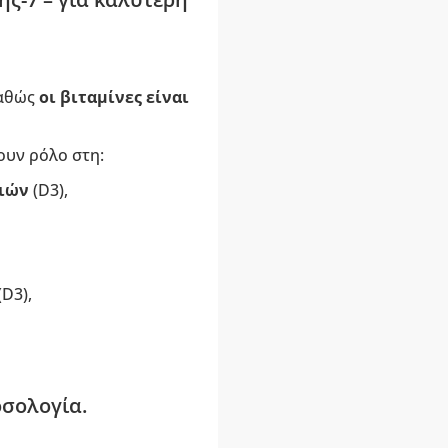
καθώς
οι βιταμίνες είναι
ουν ρόλο στη:
τιών
(D3),
(D3),
οσολογία.