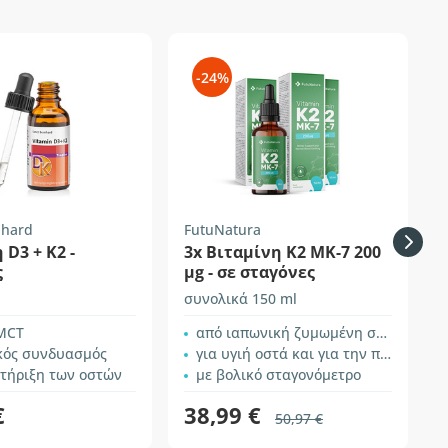
-24%
nhard
FutuNatura
F
 D3 + Κ2 -
3x Βιταμίνη K2 MK-7 200
ς
µg - σε σταγόνες
συνολικά 150 ml
σ
 MCT
από ιαπωνική ζυμωμένη σόγια – natto
ικός συνδυασμός
για υγιή οστά και για την πήξη του αίματος
στήριξη των οστών
με βολικό σταγονόμετρο
€
38,99 €
50,97 €