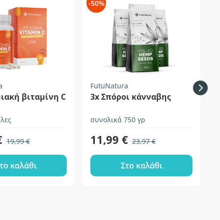
-50%
-
a
FutuNatura
F
ιακή βιταμίνη C
3x Σπόροι κάνναβης
Σ
λες
συνολικά 750 γρ
9
€
11,99 €
19,99 €
23,97 €
το καλάθι
Στο καλάθι