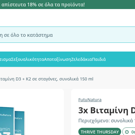
 απίστευτα 18% σε όλα τα προϊόντα!
τισμα
Σεξουαλικότητα
Αποτοξίνωση
Ζελεδάκια
Παιδιά
ιταμίνη D3 + K2 σε σταγόνες, συνολικά 150 ml
FutuNatura
3x Βιταμίνη 
Περιεχόμενο: συνολικά 
THRIVE THURSDAY
0