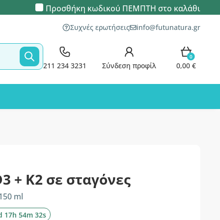
Προσθήκη κωδικού
ΠΕΜΠΤΗ
στο καλάθι
Συχνές ερωτήσεις
info@futunatura.gr
0
211 234 3231
Σύνδεση προφίλ
0,00 €
D3 + K2 σε σταγόνες
150 ml
d 17h 54m 31s