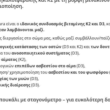
ιοποίηση.
ura είναι ο
ιδανικός συνδυασμός βιταμίνης K2 και D3
, 
ταν λαμβάνονται μαζί
.
ς διεργασίες στο σώμα μας, καθώς μαζί συμβάλλουν/παίζ
ογικής κατάστασης των οστών
(D3 και K2) και
των δον
ία του
ανοσοποιητικού συστήματος
(D3),
 αίματος
(K2),
λογικών
επιπέδων ασβεστίου στο αίμα
(D3),
ηση/ χρησιμοποίηση του
ασβεστίου και του φωσφόρου
γίας των μυών
(D3),
ικής διαίρεσης
(D3).
ουκάλι με σταγονόμετρο – για ευκολότερη δ