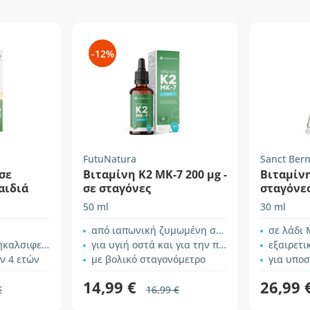
-12%
FutuNatura
Sanct Ber
σε
Βιταμίνη K2 MK-7 200 µg -
Βιταμίνη
αιδιά
σε σταγόνες
σταγόνε
50 ml
30 ml
από ιαπωνική ζυμωμένη σόγια – natto
σε λάδι
αλσιφερόλη
για υγιή οστά και για την πήξη του αίματος
εξαιρετ
ν 4 ετών
με βολικό σταγονόμετρο
για υπο
14,99 €
26,99 
€
16,99 €