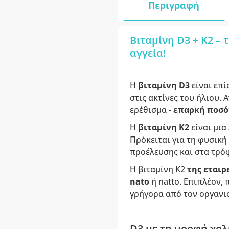
Περιγραφή
Βιταμίνη D3 + K2 – 
αγγεία!
Η
βιταμίνη D3
είναι επί
στις ακτίνες του ήλιου. 
ερέθισμα -
επαρκή ποσό
Η
βιταμίνη Κ2
είναι μια
Πρόκειται για τη φυσική
προέλευσης και στα τρό
Η βιταμίνη K2
της εταιρ
nato
ή natto. Επιπλέον,
γρήγορα από τον οργανισ
D3 με τη μορφή χολ