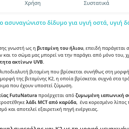
Χρήση
Συστατικά
το ασυναγώνιστο δίδυμο για υγιή οστά, υγιή 
σης γνωστή ως η
βιταμίνη του ήλιου
, επειδή παράγεται 
Αν και το σώμα μας μπορεί να την παράγει από μόνο του, 
τητα ακτίνων UVB
.
 λιποδιαλυτή βιταμίνη που βρίσκεται συνήθως στη μορφ
 μορφή της βιταμίνης Κ2, η οποία βρίσκεται συχνά στα τ
φιμα που έχουν υποστεί ζύμωση.
είας FutuNatura
προέρχεται από
ζυμωμένη ιαπωνική σ
 προστέθηκε
λάδι MCT από καρύδα
, ένα κορεσμένο λίπος
μό και αποτελεί εξαιρετική πηγή ενέργειας.
ηκαλσιφερόλης και K2 με τη μορφή μενακινόνη