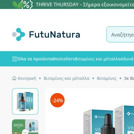
THRIVE THURSDAY – Σήμερα εξοικονομείτε
Όλα τα προϊόντα
Bestsellers
Βιταμίνες και μέταλλα
Αδυνά
Κεντρική
Βιταμίνες και μέταλλα
Βιταμίνες
3x Β
-24%