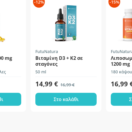
-12%
-15%
FutuNatura
FutuNatur
00 mg
Βιταμίνη D3 + K2 σε
Λιποσωμ
σταγόνες
1200 mg
λες
50 ml
180 κάψου
14,99 €
16,99 
16,99 €
θι
Στο καλάθι
Σ