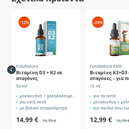
-12%
-24%
FutuNatura
FutuNatura KIDS
Βιταμίνη D3 + K2 σε
Βιταμίνη K2+D3 
σταγόνες
σταγόνες – για π
50 ml
15 ml
μενακινόνη + χοληκαλσιφερόλη
για τα οστά
για υγιή οστά
μενακινόνη + χοληκ
με βολικό σταγονόμετρο
για παιδιά άνω τω
14,99 €
12,99 €
16,99 €
16,99 