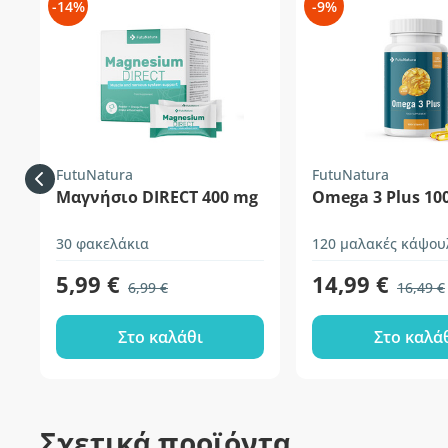
-14%
-9%
FutuNatura
FutuNatura
Μαγνήσιο DIRECT 400 mg
Omega 3 Plus 10
30 φακελάκια
120 μαλακές κάψου
5,99 €
14,99 €
6,99 €
16,49 €
Στο καλάθι
Στο καλά
Σχετικά προϊόντα