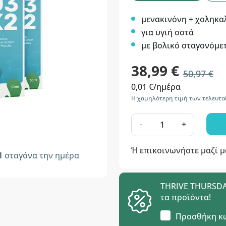
μενακινόνη + χοληκ
για υγιή οστά
με βολικό σταγονόμε
38,99 €
50,97 €
0,01 €/ημέρα
Η χαμηλότερη τιμή των τελευτα
-
+
Ή επικοινωνήστε μαζί 
1
σταγόνα την ημέρα
THRIVE THURSDAY
τα προϊόντα!
Προσθήκη κ