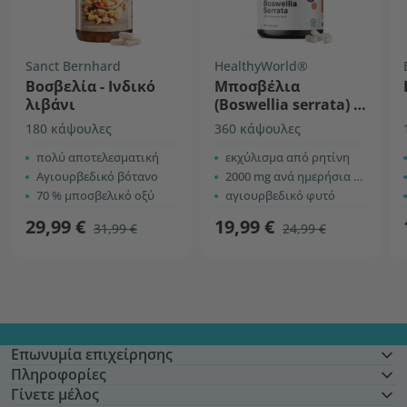
Sanct Bernhard
HealthyWorld®
Βοσβελία - Ινδικό
Μποσβέλια
λιβάνι
(Boswellia serrata) –
85% μποσβελικό οξύ
180 κάψουλες
360 κάψουλες
πολύ αποτελεσματική
εκχύλισμα από ρητίνη
Αγιουρβεδικό βότανο
2000 mg ανά ημερήσια δόση
70 % μποσβελικό οξύ
αγιουρβεδικό φυτό
29,99 €
19,99 €
31,99 €
24,99 €
Επωνυμία επιχείρησης
Πληροφορίες
Γίνετε μέλος