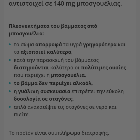
αντιστοιχεί σε 140 mg μποσγουέλιας.
Πλεονεκτήματα του βάμματος από
μποσγουέλια:
το σώμα
απορροφά
τα υγρά
γρηγορότερα
και
τα
αξιοποιεί καλύτερα
,
κατά την παρασκευή του βάμματος
διατηρούνται
καλύτερα οι
πολύτιμες ουσίες
που περιέχει η
μποσγουέλια
,
το βάμμα δεν περιέχει αλκοόλ
,
η
γυάλινη συσκευασία
επιτρέπει την εύκολη
δοσολογία σε σταγόνες
,
απλά ανακατέψτε τις σταγόνες σε νερό και
πιείτε.
Το προϊόν είναι συμπλήρωμα διατροφής.