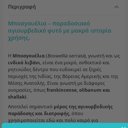
Περιγραφή
Mποσγουέλια – παραδοσιακό
αγιουρβεδικό φυτό με μακρά ιστορία
χρήσης.
Η
Mποσγουέλια
(
Boswellia serrata
), γνωστή και ως
ινδικό λιβάνι
, είναι ένα μικρό, ανθεκτικό και
ρητινώδες δέντρο που ευδοκιμεί σε ξηρές
περιοχές της Ινδίας, της Βόρειας Αμερικής και της
Μέσης Ανατολής. Είναι γνωστή με διάφορες
ονομασίες, όπως
frankincense, olibanum και
shallaki
.
Αποτελεί σημαντικό
μέρος της αγιουρβεδικής
παράδοσης και διατροφής
, όπου
χρησιμοποιείται εδώ και πολύ καιρό για
διάφορους σκοπούς, καθώς περιέχει πολλές