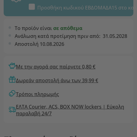
Προσθήκη κωδικού
ΕΒΔΟΜΑΔΑ15
στο καλ
Το προϊόν είναι
σε απόθεμα
Ανάλωση κατά προτίμηση πριν από:
31.05.2028
Αποστολή 10.08.2026
Με την αγορά σας παίρνετε 0,80 €
Δωρεάν αποστολή άνω των 39,99 €
Τρόποι πληρωμής
ΕΛΤΑ Courier, ACS, BOX NOW lockers | Εύκολη
παραλαβή 24/7