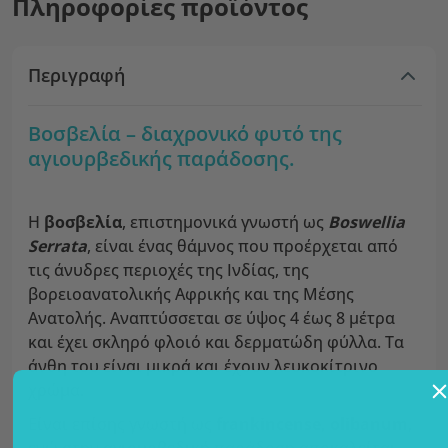
Πληροφορίες προϊόντος
Περιγραφή
Βοσβελία – διαχρονικό φυτό της
αγιουρβεδικής παράδοσης.
Η
βοσβελία
, επιστημονικά γνωστή ως
Boswellia
Serrata
, είναι ένας θάμνος που προέρχεται από
τις άνυδρες περιοχές της Ινδίας, της
βορειοανατολικής Αφρικής και της Μέσης
Ανατολής. Αναπτύσσεται σε ύψος 4 έως 8 μέτρα
και έχει σκληρό φλοιό και δερματώδη φύλλα. Τα
άνθη του είναι μικρά και έχουν λευκοκίτρινο
χρώμα.
Είναι επίσης γνωστή ως
frankincense, olibanum
,