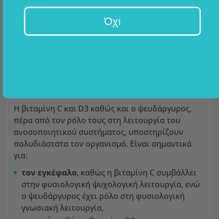
διάφορους παράγοντες που επηρεάζουν επίσης το
ανοσοποιητικό σύστημα.
Όχι
Κάψουλες για το ανοσοποιητικό
σύστημα και την ολοκληρωμένη,
πολύπλευρη υποστήριξη του σώματος.
Η βιταμίνη C και D3 καθώς και ο ψευδάργυρος,
πέρα από τον ρόλο τους στη λειτουργία του
ανοσοποιητικού συστήματος, υποστηρίζουν
πολυδιάστατα τον οργανισμό. Είναι σημαντικά
για:
τον εγκέφαλο
, καθώς η βιταμίνη C συμβάλλει
στην φυσιολογική ψυχολογική λειτουργία, ενώ
ο ψευδάργυρος έχει ρόλο στη φυσιολογική
γνωσιακή λειτουργία,