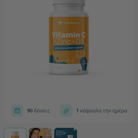
90
δόσεις
1
κάψουλα την ημέρα