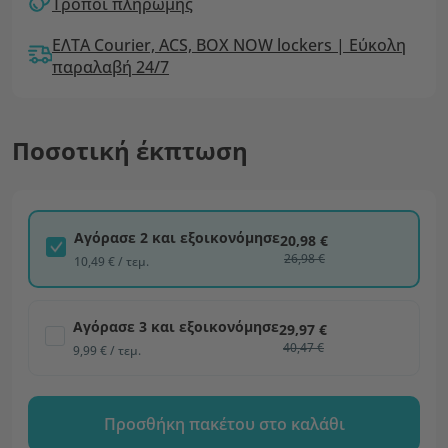
Τρόποι πληρωμής
ΕΛΤΑ Courier, ACS, BOX NOW lockers | Εύκολη
παραλαβή 24/7
Ποσοτική έκπτωση
Αγόρασε 2 και εξοικονόμησε
20,98 €
26,98 €
10,49 € / τεμ.
Αγόρασε 3 και εξοικονόμησε
29,97 €
40,47 €
9,99 € / τεμ.
Προσθήκη πακέτου στο καλάθι