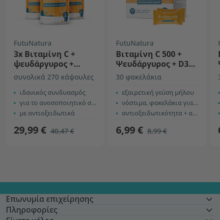
FutuNatura
FutuNatura
3x Βιταμίνη C +
Βιταμίνη C 500 +
ψευδάργυρος +
Ψευδάργυρος + D3
βιταμίνη D3
DIRECT
συνολικά 270 κάψουλες
30 φακελάκια
ιδανικός συνδυασμός
εξαιρετική γεύση μήλου
για το ανοσοποιητικό σύστημα
νόστιμα, φακελάκια για εύκολη χρήση
με αντιοξειδωτικά
αντιοξειδωτικότητα + αντοχή + ενέργεια
29,99 €
6,99 €
40,47 €
8,99 €
Επωνυμία επιχείρησης
Πληροφορίες