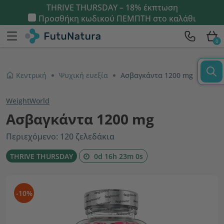
THRIVE THURSDAY – 18% έκπτωση
Προσθήκη κωδικού
ΠΕΜΠΤΗ
στο καλάθι
0
Κεντρική
Ψυχική ευεξία
Ασβαγκάντα 1200 mg
WeightWorld
Ασβαγκάντα 1200 mg
Περιεχόμενο: 120 ζελεδάκια
THRIVE THURSDAY
0d 16h 22m 59s
-10%