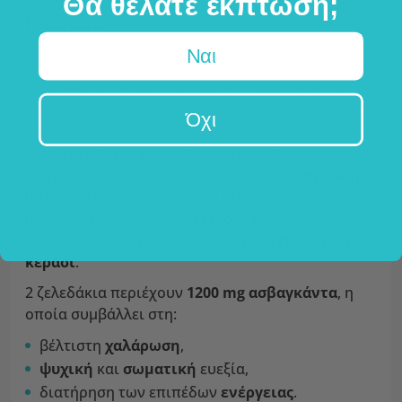
Θα θέλατε έκπτωση;
Περιγραφή
Ναι
Ασβαγκάντα – αγιουρβεδικό φυτό που
υποστηρίζει την ψυχοσωματική ευεξία.
Όχι
Η
Ασβαγκάντα
(
Withania somnifera
) είναι ένα
ινδικό φυτό, γνωστό και ως
ινδικό τζίνσενγκ
ή
βιθάνια. Πρόκειται για έναν μικρό ξυλώδη θάμνο
με χαρακτηριστικούς κόκκινους καρπούς, εξαιτίας
των οποίων ονομάζεται συχνά και
χειμωνιάτικο
κεράσι
.
2 ζελεδάκια περιέχουν
1200 mg ασβαγκάντα
, η
οποία συμβάλλει στη:
βέλτιστη
χαλάρωση
,
ψυχική
και
σωματική
ευεξία,
διατήρηση των επιπέδων
ενέργειας
.