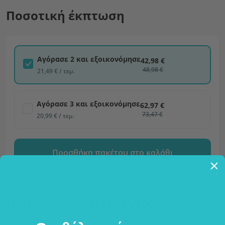
Ποσοτική έκπτωση
Αγόρασε 2 και εξοικονόμησε
42,98 €
48,98 €
21,49 € / τεμ.
Αγόρασε 3 και εξοικονόμησε
62,97 €
73,47 €
20,99 € / τεμ.
Προσθήκη πακέτου στο καλάθι
Πληροφορίες προϊόντος