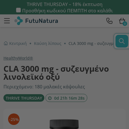
THRIVE THURSDAY – 18% έκπτωση
Προσθήκη κωδικού
ΠΕΜΠΤΗ
στο καλάθι
0
Κεντρική
Καύση λίπους
CLA 3000 mg - συζευγμένο λινολεϊκό οξύ
HealthyWorld®
CLA 3000 mg - συζευγμένο
λινολεϊκό οξύ
Περιεχόμενο: 180 μαλακές κάψουλες
THRIVE THURSDAY
0d 21h 16m 27s
-25%