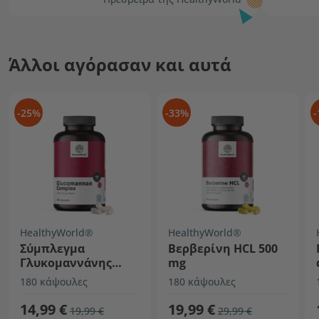
Άλλοι αγόρασαν και αυτά
-25%
-33%
-
HealthyWorld®
HealthyWorld®
Σύμπλεγμα
Βερβερίνη HCL 500
Γλυκομαννάνης
mg
3000 mg
180 κάψουλες
180 κάψουλες
14,99 €
19,99 €
19,99 €
29,99 €