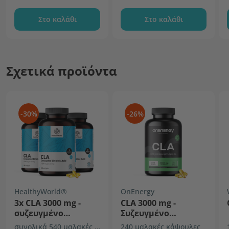
Στο καλάθι
Στο καλάθι
Σχετικά προϊόντα
-30%
-26%
HealthyWorld®
OnEnergy
3x CLA 3000 mg -
CLA 3000 mg -
συζευγμένο
Συζευγμένο
λινολεϊκό οξύ
λινολεϊκό οξύ
συνολικά 540 μαλακές κάψουλες
240 μαλακές κάψουλες