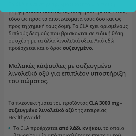
Το
CLA
είναι στην πραγματικότητα μια ειδική
μορφή
λινολεϊκού οξέος
. Διαφέρουν μεταξύ τους
τόσο ως προς τα αποτελέσματά τους όσο και ως
προς τη χημική τους δομή. Το CLA έχει ορισμένους
διπλούς δεσμούς που βρίσκονται σε ειδική θέση
σε σχέση με τα άλλα λινολεϊκά οξέα. Από εδώ
προέρχεται και ο όρος
συζευγμένο
.
Μαλακές κάψουλες με συζευγμένο
λινολεϊκό οξύ για επιπλέον υποστήριξη
του σώματος.
Τα πλεονεκτήματα του προϊόντος
CLA 3000 mg -
συζευγμένο λινολεϊκό οξύ
της εταιρείας
HealthyWorld:
Το CLA προέρχεται
από λάδι κνήκου
, το οποίο
θεωρείται μία από τις καλύτερες πηγές αυτού