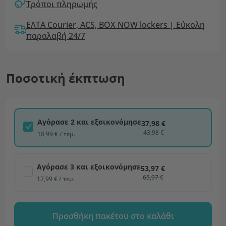
Τρόποι πληρωμής
ΕΛΤΑ Courier, ACS, BOX NOW lockers | Εύκολη
παραλαβή 24/7
Ποσοτική έκπτωση
Αγόρασε 2 και εξοικονόμησε
37,98 €
43,98 €
18,99 € / τεμ.
Αγόρασε 3 και εξοικονόμησε
53,97 €
65,97 €
17,99 € / τεμ.
Προσθήκη πακέτου στο καλάθι