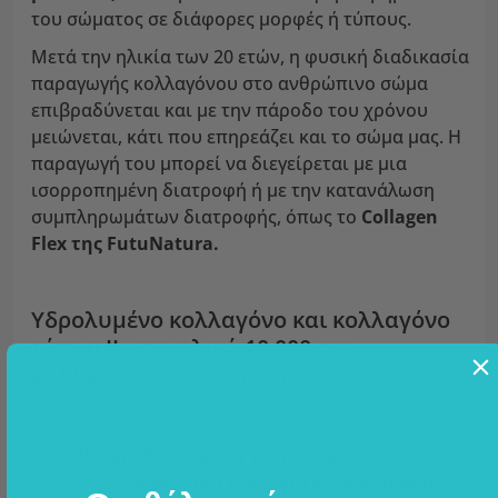
του σώματος σε διάφορες μορφές ή τύπους.
Μετά την ηλικία των 20 ετών, η φυσική διαδικασία
παραγωγής κολλαγόνου στο ανθρώπινο σώμα
επιβραδύνεται και με την πάροδο του χρόνου
μειώνεται, κάτι που επηρεάζει και το σώμα μας. Η
παραγωγή του μπορεί να διεγείρεται με μια
ισορροπημένη διατροφή ή με την κατανάλωση
συμπληρωμάτων διατροφής, όπως το
Collagen
Flex της FutuNatura.
Υδρολυμένο κολλαγόνο και κολλαγόνο
τύπου II - συνολικά 10.000 mg
κολλαγόνου στην ημερήσια δόση.
Το Collagen Flex - σκόνη για ρόφημα
αποτελείται
από έναν
προσεκτικά επιλεγμένο συνδυασμό