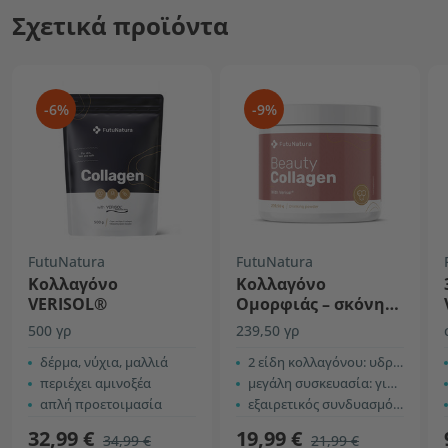
Σχετικά προϊόντα
-6%
-9%
FutuNatura
FutuNatura
Κολλαγόνο
Κολλαγόνο
VERISOL®
Ομορφιάς – σκόνη
για ρόφημα
500 γρ
239,50 γρ
δέρμα, νύχια, μαλλιά
2 είδη κολλαγόνου: υδρολυμένο + Verisol®
περιέχει αμινοξέα
μεγάλη συσκευασία: για 30 ροφήματα
απλή προετοιμασία
εξαιρετικός συνδυασμός συστατικών με γλυκαντικό γλυκοζίτες στεβιόλης
32,99 €
19,99 €
34,99 €
21,99 €