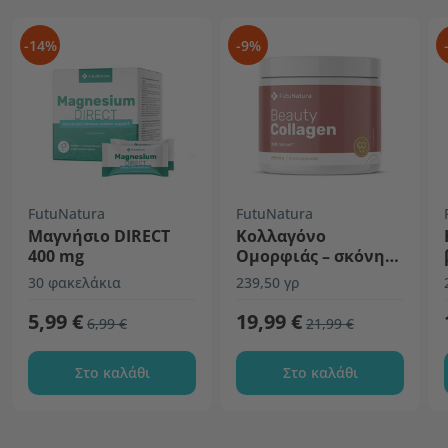
-14%
-9%
FutuNatura
FutuNatura
Μαγνήσιο DIRECT
Κολλαγόνο
400 mg
Ομορφιάς – σκόνη
για ρόφημα
30 φακελάκια
239,50 γρ
5,99 €
19,99 €
6,99 €
21,99 €
Στο καλάθι
Στο καλάθι