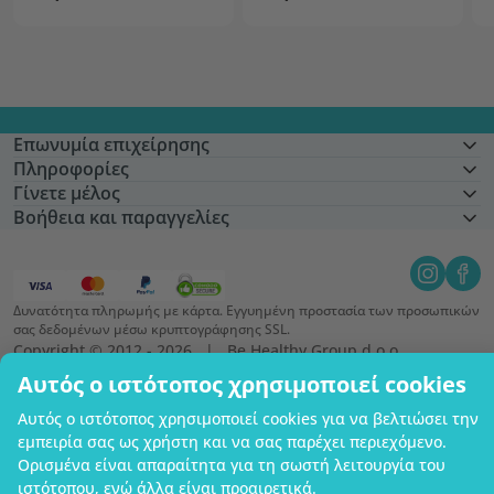
Επωνυμία επιχείρησης
Πληροφορίες
Γίνετε μέλος
Βοήθεια και παραγγελίες
Δυνατότητα πληρωμής με κάρτα. Εγγυημένη προστασία των προσωπικών
σας δεδομένων μέσω κρυπτογράφησης SSL.
Copyright © 2012 - 2026   |   Be Healthy Group d.o.o.
Χάρτης ιστότοπου
Χρήση των cookies
Ρυθμίσεις cookies
Αυτός ο ιστότοπος χρησιμοποιεί cookies
Αυτός ο ιστότοπος χρησιμοποιεί cookies για να βελτιώσει την
εμπειρία σας ως χρήστη και να σας παρέχει περιεχόμενο.
Ορισμένα είναι απαραίτητα για τη σωστή λειτουργία του
ιστότοπου, ενώ άλλα είναι προαιρετικά.