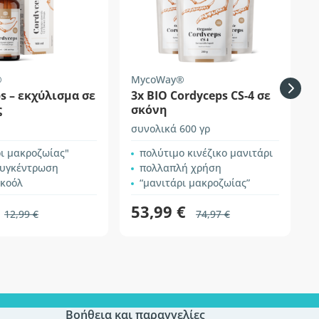
®
MycoWay®
s – εκχύλισμα σε
3x BIO Cordyceps CS-4 σε
ς
σκόνη
συνολικά 600 γρ
σ
ι μακροζωίας"
πολύτιμο κινέζικο μανιτάρι
υγκέντρωση
πολλαπλή χρήση
λκοόλ
“μανιτάρι μακροζωίας”
53,99 €
12,99 €
74,97 €
Βοήθεια και παραγγελίες