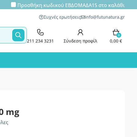
Προσθήκη κωδικού
ΕΒΔΟΜΑΔΑ15
στο καλάθι
Συχνές ερωτήσεις
info@futunatura.gr
0
211 234 3231
Σύνδεση προφίλ
0,00 €
00 mg
υλες