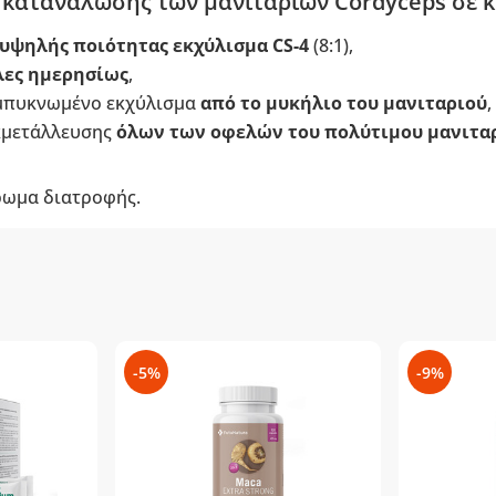
 κατανάλωσης των μανιταριών Cordyceps σε 
υψηλής ποιότητας εκχύλισμα CS-4
(8:1),
λες ημερησίως
,
υμπυκνωμένο εκχύλισμα
από το μυκήλιο του μανιταριού
,
εκμετάλλευσης
όλων των οφελών του πολύτιμου μανιταρ
ρωμα διατροφής.
-5%
-9%