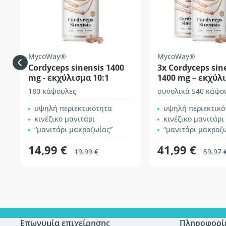
MycoWay®
MycoWay®
Cordyceps sinensis 1400
3x Cordyceps sin
mg - εκχύλισμα 10:1
1400 mg – εκχύλι
180 κάψουλες
συνολικά 540 κάψο
υψηλή περιεκτικότητα
υψηλή περιεκτικό
κινέζικο μανιτάρι
κινέζικο μανιτάρι
“μανιτάρι μακροζωίας”
“μανιτάρι μακροζ
14,99 €
41,99 €
19,99 €
59,97 
Επωνυμία επιχείρησης
Πληροφορί