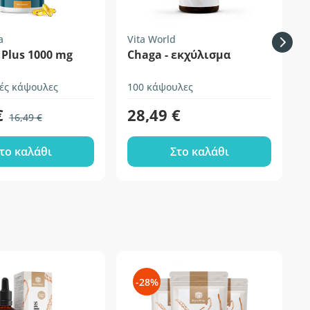
a
Vita World
V
Plus 1000 mg
Chaga - εκχύλισμα
ές κάψουλες
100 κάψουλες
1
€
28,49 €
16,49 €
το καλάθι
Στο καλάθι
-28%