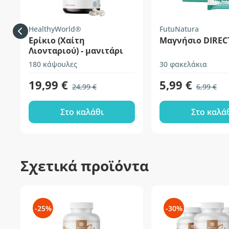
HealthyWorld®
FutuNatura
Ερίκιο (Χαίτη
Μαγνήσιο DIREC
Λιονταριού) - μανιτάρι
180 κάψουλες
30 φακελάκια
19,99 €
5,99 €
24,99 €
6,99 €
Στο καλάθι
Στο καλά
Σχετικά προϊόντα
-25%
-30%