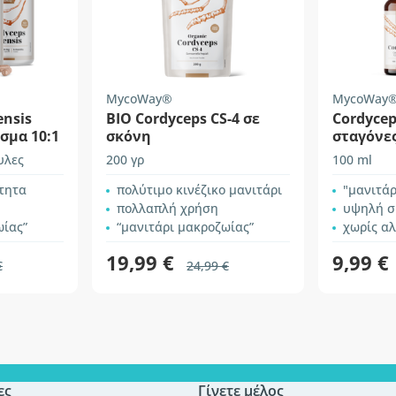
MycoWay®
MycoWay
ensis
BIO Cordyceps CS-4 σε
Cordycep
σμα 10:1
σκόνη
σταγόνε
υλες
200 γρ
100 ml
τητα
πολύτιμο κινέζικο μανιτάρι
"μανιτάρ
πολλαπλή χρήση
υψηλή σ
ωίας”
“μανιτάρι μακροζωίας”
χωρίς α
19,99 €
9,99 €
€
24,99 €
ες
Γίνετε μέλος