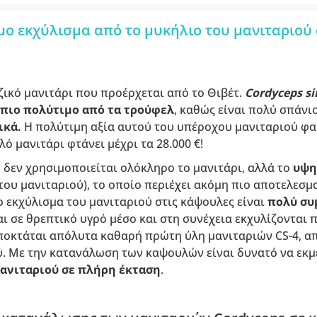
μο εκχύλισμα από το μυκήλιο του μανιταριού
εζικό μανιτάρι που προέρχεται από το Θιβέτ.
Cordyceps si
πιο πολύτιμο από τα τρούφελ
, καθώς είναι πολύ σπάνι
ικά.
Η πολύτιμη αξία αυτού του υπέροχου μανιταριού φαί
λό μανιτάρι φτάνει μέχρι τα 28.000 €!
 δεν χρησιμοποιείται ολόκληρο το μανιτάρι, αλλά το
υψη
του μανιταριού), το οποίο περιέχει ακόμη πιο αποτελεσμ
ο εκχύλισμα του μανιταριού στις κάψουλες είναι
πολύ σ
ι σε θρεπτικό υγρό μέσο και στη συνέχεια εκχυλίζονται 
ποκτάται απόλυτα καθαρή πρώτη ύλη μανιταριών CS-4, απ
. Με την κατανάλωση των καψουλών είναι δυνατό να εκμ
ανιταριού σε πλήρη έκταση
.