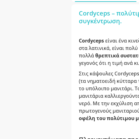
Cordyceps – πολύτι
συγκέντρωση.
Cordyceps
είναι ένα κιν
στα λατινικά, είναι πολύ
πολλά
θρεπτικά συστατ
γεγονός ότι η τιμή ανά κι
Στις κάψουλες Cordyceps
(τα νηματοειδή κύτταρα 
το υπόλοιπο μανιτάρι. Τ
μανιτάρια καλλιεργούντα
νερό. Με την εκχύλιση α
πρωτογενούς μανιταριού
οφέλη του πολύτιμου μ