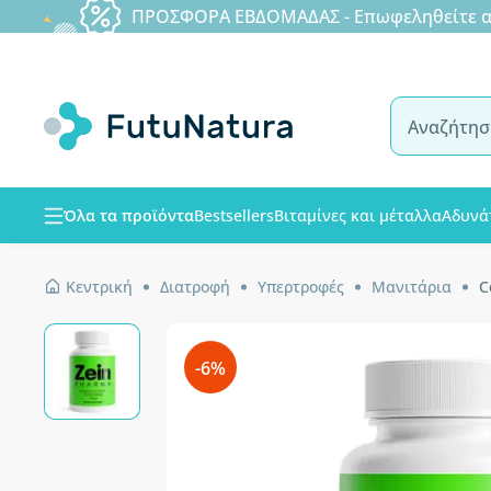
ΠΡΟΣΦΟΡΑ ΕΒΔΟΜΑΔΑΣ - Επωφεληθείτε από
Όλα τα προϊόντα
Bestsellers
Βιταμίνες και μέταλλα
Αδυνά
Κεντρική
Διατροφή
Υπερτροφές
Μανιτάρια
C
-6%