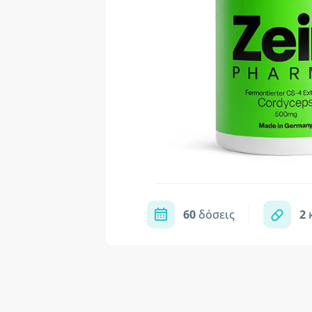
60
δόσεις
2
κ