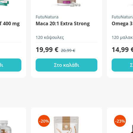
FutuNatura
FutuNatur
T 400 mg
Maca 20:1 Extra Strong
Omega 3 
120 κάψουλες
120 μαλακ
19,99 €
14,99 
20,99 €
θι
Στο καλάθι
Σ
-20%
-23%