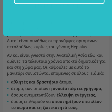
για υποστήριξη της ζωτικότητας.
Αυτό το μανιτάρι δεν είναι ενδιαφέρον μόνο λόγω
της ιστορίας του - πρόκειται για ένα παρασιτικό
μανιτάρι που αναπτύσσεται στους ξενιστές του.
Αυτοί είναι συνήθως οι προνύμφες ορισμένων
πεταλούδων, κυρίως του γένους Hepialus.
Αν και είναι γνωστό στην Ανατολική Ασία εδώ και
αιώνες, τα τελευταία χρόνια αποκτά δημοτικότητα
και στη χώρα μας. Οι κάψουλες με αυτό το
μανιτάρι συνιστώνται επομένως σε όλους, ειδικά:
αθλητές και δραστήρια
άτομα
,
άτομα, των οποίων η
ανοσία πέφτει γρήγορα
,
όσους αντιμετωπίζουν
έλλειψη ενέργειας
,
όσους επιθυμούν να
υποστηρίξουν επιπλέον
το σώμα και τη ζωτικότητά τους
.