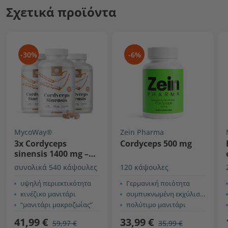
Σχετικά προϊόντα
-30%
-6%
MycoWay®
Zein Pharma
3x Cordyceps
Cordyceps 500 mg
sinensis 1400 mg –
εκχύλισμα 10:1
συνολικά 540 κάψουλες
120 κάψουλες
υψηλή περιεκτικότητα
Γερμανική ποιότητα
κινέζικο μανιτάρι
συμπυκνωμένη εκχύλιση CS-4
“μανιτάρι μακροζωίας”
πολύτιμο μανιτάρι
41,99 €
33,99 €
59,97 €
35,99 €