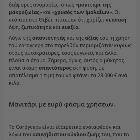
διάφορες ονομασίες, όπως «
μανιτάρι της
μακροζωίας
» και «
χρυσός των Ιμαλαΐων
». Οι
ντόπιοι στο Θιβέτ πίστευαν ότι χαρίζει
νεανική
όψη,
ζωτικότητα
και
ευεξία.
Λόγω της
σπανιότητάς
και της
αξίας
του, η χρήση
του cordyceps στο παρελθόν περιοριζόταν κυρίως
στους αυτοκράτορες, τους ευγενείς και άλλα
πλούσια άτομα. Σήμερα, όμως, αυτός ο μύκητας
είναι ακόμη
σπανιότερος
στη φύση, με
αποτέλεσμα η τιμή του να φτάνει τα 28.000 € ανά
κιλό.
Μανιτάρι με ευρύ φάσμα χρήσεων.
Το Cordyceps είναι εξαιρετικά ενδιαφέρον και
λόγω του
ασυνήθιστου κύκλου ζωής
του, που το