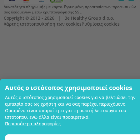
Δυνατότητα πληρωμής με κάρτα. Εγγυημένη προστασία των προσωπικών
σας δεδομένων μέσω κρυπτογράφησης SSL.
Copyright © 2012 - 2026   |   Be Healthy Group d.o.o.
Χάρτης ιστότοπου
Χρήση των cookies
Ρυθμίσεις cookies
Αυτός ο ιστότοπος χρησιμοποιεί cookies
Αυτός ο ιστότοπος χρησιμοποιεί cookies για να βελτιώσει την
εμπειρία σας ως χρήστη και να σας παρέχει περιεχόμενο.
Ορισμένα είναι απαραίτητα για τη σωστή λειτουργία του
ιστότοπου, ενώ άλλα είναι προαιρετικά.
Περισσότερα πληροφορίες