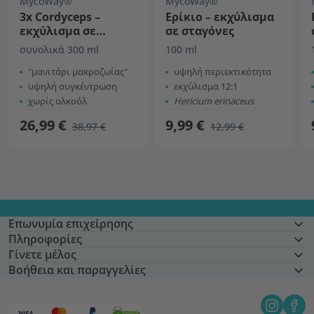
MycoWay®
MycoWay®
3x Cordyceps –
Ερίκιο – εκχύλισμα
εκχύλισμα σε
σε σταγόνες
σταγόνες
συνολικά 300 ml
100 ml
"μανιτάρι μακροζωίας"
υψηλή περιεκτικότητα
υψηλή συγκέντρωση
εκχύλισμα 12:1
χωρίς αλκοόλ
Hericium erinaceus
26,99 €
9,99 €
38,97 €
12,99 €
Επωνυμία επιχείρησης
Πληροφορίες
Γίνετε μέλος
Βοήθεια και παραγγελίες