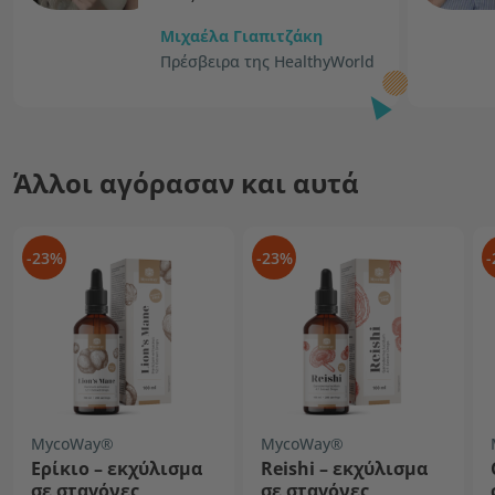
Μιχαέλα Γιαπιτζάκη
Πρέσβειρα της HealthyWorld
Άλλοι αγόρασαν και αυτά
-23%
-23%
-
MycoWay®
MycoWay®
Ερίκιο – εκχύλισμα
Reishi – εκχύλισμα
σε σταγόνες
σε σταγόνες