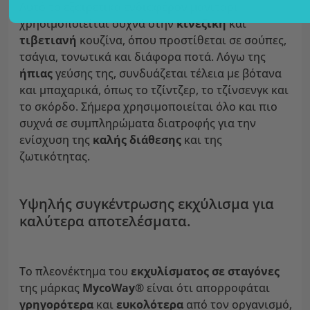
Αυτό το εξαιρετικά ενδιαφέρον μανιτάρι
χρησιμοποιείται συχνά στην
κινέζικη
και
τιβετιανή
κουζίνα, όπου προστίθεται σε σούπες,
τσάγια, τονωτικά και διάφορα ποτά. Λόγω της
ήπιας
γεύσης της, συνδυάζεται τέλεια με βότανα
και μπαχαρικά, όπως το τζίντζερ, το τζίνσενγκ και
το σκόρδο. Σήμερα χρησιμοποιείται όλο και πιο
συχνά σε συμπληρώματα διατροφής για την
ενίσχυση της
καλής
διάθεσης
και της
ζωτικότητας.
Υψηλής συγκέντρωσης εκχύλισμα για
καλύτερα αποτελέσματα.
Το πλεονέκτημα του
εκχυλίσματος σε σταγόνες
της μάρκας
MycoWay®
είναι ότι απορροφάται
γρηγορότερα
και
ευκολότερα
από τον οργανισμό,