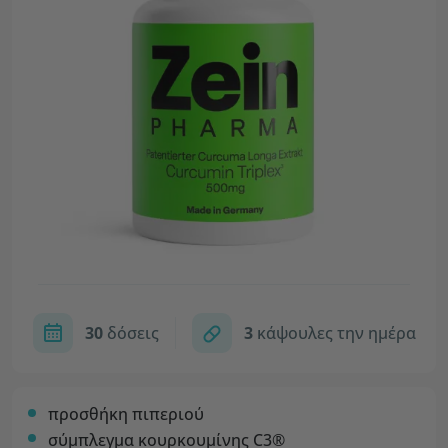
30
δόσεις
3
κάψουλες την ημέρα
προσθήκη πιπεριού
σύμπλεγμα κουρκουμίνης C3®