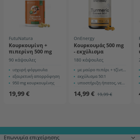
FutuNatura
OnEnergy
Κουρκουμίνη +
Κουρκουμάς 500 mg
πιπερίνη 500 mg
- εκχύλισμα
90 κάψουλες
180 κάψουλες
ισχυρή φόρμουλα
με μαύρο πιπέρι + τζίντζερ
εξαιρετική απορρόφηση
εκχύλισμα 50:1
950 mg κουρκουμίνης
υποστήριξη ήπατος, νευρικού και αναπνευστικού συστήματος, κ.λπ.
19,99 €
14,99 €
19,99 €
Επωνυμία επιχείρησης