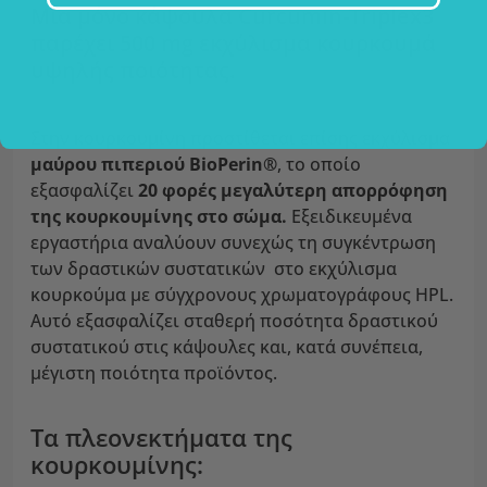
Μία μόνο κάψουλα Curcumin-Triplex3
παρέχει 500 mg εκχύλισμα κουρκουμά
υψηλής ποιότητας.
Στην κουρκουμίνη προστίθεται επίσης εκχύλισμα
μαύρου πιπεριού BioPerin®
, το οποίο
εξασφαλίζει
20 φορές μεγαλύτερη απορρόφηση
της κουρκουμίνης στο σώμα.
Εξειδικευμένα
εργαστήρια αναλύουν συνεχώς τη συγκέντρωση
των δραστικών συστατικών στο εκχύλισμα
κουρκούμα με σύγχρονους χρωματογράφους HPL.
Αυτό εξασφαλίζει σταθερή ποσότητα δραστικού
συστατικού στις κάψουλες και, κατά συνέπεια,
μέγιστη ποιότητα προϊόντος.
Τα πλεονεκτήματα της
κουρκουμίνης: