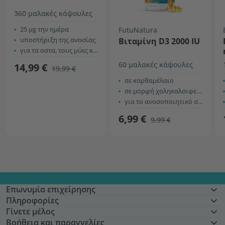
360 μαλακές κάψουλες
25 µg την ημέρα
FutuNatura
υποστήριξη της ανοσίας
Βιταμίνη D3 2000 IU
για τα οστα, τους μύες και τα δόντια
60 μαλακές κάψουλες
14,99 €
19,99 €
σε καρθαμέλαιο
σε μορφή χοληκαλσιφερόλης
για το ανοσοποιητικό σύστημα
6,99 €
9,99 €
Επωνυμία επιχείρησης
Πληροφορίες
Γίνετε μέλος
Βοήθεια και παραγγελίες