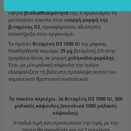
δέρμα κατά την έκθεση στον ήλιο. Χάρη στην
υψηλή
βιοδιαθεσιμότητά
της, ο οργανισμός τη
μετατρέπει εύκολα στην
ενεργή μορφή της
βιταμίνης D3
, προσφέροντας αξιόπιστη
υποστήριξη στον οργανισμό.
Το προϊόν
Βιταμίνη
D3 1000 IU
της μάρκας
HealthyWorld περιέχει
25 μg
βιταμίνης D3 στην
ημερήσια δόση, σε μορφή
χοληκαλσιφερόλης
.
Έτσι, με μία μαλακή κάψουλα την ημέρα
εξασφαλίζετε τη βέλτιστη πρόσληψη αυτού του
σημαντικού θρεπτικού συστατικού.
Το πακέτο περιέχει: 3x Βιταμίνη D3 1000 IU, 360
μαλακές κάψουλες (συνολικά 1080 μαλακές
κάψουλες).
Η παλιά τιμή αντιπροσωπεύει την τιμή, με την
οποία θα αγοράζατε και τα 3 προϊόντα