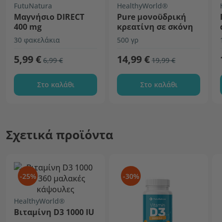
FutuNatura
HealthyWorld®
Μαγνήσιο DIRECT
Pure μονοϋδρική
400 mg
κρεατίνη σε σκόνη
30 φακελάκια
500 γρ
5,99 €
14,99 €
6,99 €
19,99 €
Στο καλάθι
Στο καλάθι
Σχετικά προϊόντα
-25%
-30%
HealthyWorld®
Βιταμίνη D3 1000 IU